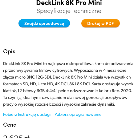
DeckLink 8K Pro Mini
Finland
Specyfikacje techniczne
Specyfikacje
France
Znajdź sprzedawcę
Drukuj w PDF
Germany
Hong Kong SAR, China
Opis
India
DeckLink 8K Pro Mini to najlepsza niskoprofilowa karta do odtwarzania
i przechwytywania filmów cyfrowych. Wyposażona w 4 niezależne
Italy
złącza micro BNC 12G-SDI, DeckLink 8K Pro Mini działa we wszystkich
formatach SD, HD, Ultra HD, 4K DCI, 8K i 8K DCI. Karta obsługuje wysoki
Japan
klatkaż, 12-bitowy RGB 4:4:4 i pełne odwzorowanie koloru Rec. 2020.
To czyni ją idealnym rozwiązaniem dla nowej generacji przepływów
Korea
pracy o wysokiej rozdzielczości i wysokim zakresie dynamiki.
Mexico
Pobierz Instrukcję obsługi
Pobierz oprogramowanie
Cena
Malaysia
2 625 zł