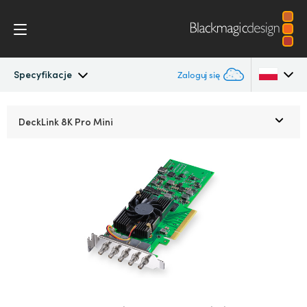
Specyfikacje
Zaloguj się
DeckLink
Argentina
DeckLink
8K Pro Mini
Australia
Przepływ pracy
Austria
Oprogramowanie
Brazil
Instalacja
Canada
Media Express
China
Denmark
Modele