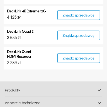
DeckLink 4K Extreme 12G
Znajdź sprzedawcę
4 135 zł
DeckLink Quad 2
Znajdź sprzedawcę
3 685 zł
DeckLink Quad
HDMI Recorder
Znajdź sprzedawcę
2 239 zł
Produkty
Profesjonalne kamery
Wsparcie techniczne
DaVinci Resolve i oprogramowanie Fusion