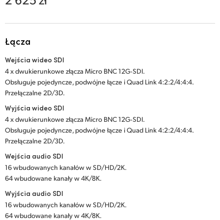
Netherlands
New Zealand
Łącza
Norway
Wejścia wideo SDI
Polska
4 x dwukierunkowe złącza Micro BNC 12G‑SDI.
Obsługuje pojedyncze, podwójne łącze i Quad Link 4:2:2/4:4:4.
Portugal
Przełączalne 2D/3D.
Singapore
Wyjścia wideo SDI
4 x dwukierunkowe złącza Micro BNC 12G‑SDI.
South Africa
Obsługuje pojedyncze, podwójne łącze i Quad Link 4:2:2/4:4:4.
Przełączalne 2D/3D.
Spain
Wejścia audio SDI
16 wbudowanych kanałów w SD/HD/2K.
Sweden
64 wbudowane kanały w 4K/8K.
Chinese Taipei
Wyjścia audio SDI
16 wbudowanych kanałów w SD/HD/2K.
Turkey
64 wbudowane kanały w 4K/8K.