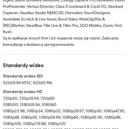
ProPresenter, Ventuz Director, Class X Liveboard & Coral CG, Glookast
Capturer, Nautilus Studio NEMO3D, Derivative TouchDesigner,
Assimilate Scratch & Live Assist, Burst Video WebClip2Go &
[REC]Marker, NewBlue Title Live & Titler Pro, SGO Mistika, Zoom, First
Rush.
Są to aplikacje innych firm i ich wsparcie może się różnić. Zalecamy
konsultację z dostawcą oprogramowania.
Standardy wideo
Standardy wideo SDI
525i59.94 NTSC, 625i50 PAL
Standardy wideo HD
720p50, 720p59.94, 720p60
1080i50, 1080i59.94, 1080i60
1080p23.98, 1080p24, 1080p25, 1080p29.97, 1080p30, 1080p47.95,
1080p48, 1080p50, 1080p59.94, 1080p60, 1080p95.90, 1080p96,
1080p100, 1080p119.88, 1080p120