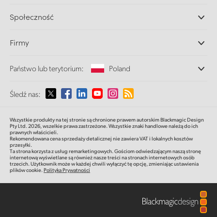
Miksery produkcyjne ATEM
Dystrybutorzy
Społeczność
Ultimatte
Centrum wsparcia technicznego
Nagrywarki dyskowe
Skontaktuj się z nami
Splice Community
Firmy
Przechwytywanie i odtwarzanie
Skaner Cintel
Oddziały
Konwersja standardów
Państwo lub terytorium:
Poland
O nas
Konwertery nadawcze
Partnerzy
Monitorowanie
Proszę wybrać państwo lub terytorium
Śledź nas:
Multimedia
Pamięć sieciowa
MultiView
Argentina
Wszystkie produkty na tej stronie są chronione prawem autorskim Blackmagic Design
Routing i dystrybucja
Pty Ltd. 2026,
wszelkie prawa zastrzeżone.
Wszystkie znaki handlowe należą do ich
prawnych właścicieli.
Transmisja i kodowanie
Australia
Rekomendowana cena sprzedaży detalicznej nie zawiera VAT i lokalnych kosztów
przesyłki.
Ta strona korzysta z usług remarketingowych. Gościom odwiedzającym naszą stronę
internetową wyświetlane są również nasze treści na stronach internetowych osób
Austria
trzecich. Użytkownik może w każdej chwili wyłączyć tę opcję, zmieniając ustawienia
plików cookie.
Polityka Prywatności
Brazil
Canada