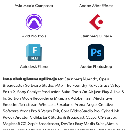
Avid Media Composer
Adobe After Effects
Avid Pro Tools
Steinberg Cubase
Autodesk Flame
Adobe Photoshop
Inne obsługiwane aplikacje to:
Steinberg Nuendo, Open
Broadcaster Software Studio, vMix, The Foundry Nuke, Grass Valley
Edius X, Sony Catalyst Production Suite, Tools On Air Just: Play & Live &
In, Softron MovieRecorder & MReplay, Adobe Flash Media Live
Encoder, Telestream Wirecast, Resolume Arena, Vegas Creative
Software Vegas Pro & Vegas Edit, Corel VideoStudio Pro, CyberLink
PowerDirector, VidblasterX Studio & Broadcast, CasparCG Server,
Magicsoft CG, Xsplit Broadcaster, DevTek Easy Media Suite, Metus
Ingest, Boinx Software MimoLive, Cinegy Capture Pro, Renewed Vision