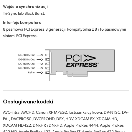
Wejście synchronizacji
UAE
Tri-Sync lub Black Burst.
Ukraine
Interfejs komputera
8 pasmowa PCI Express 3 generacji, kompatybilna z 8 i 16 pasmowymi
United Kingdom
slotami PCI Express.
United States
Obsługiwane kodeki
AVC-Intra, AVCHD, Canon XF MPEG2, lustrzanka cyfrowa, DV-NTSC, DV-
PAL, DVCPRO50, DVCPROHD, DPX, HDV, XDCAM EX, XDCAM HD,
XDCAM HD422, DNxHR i DNxHD, Apple ProRes 4444, Apple ProRes
422 HQ, Apple ProRes 422, Apple ProRes LT, Apple ProRes 422 Proxy,