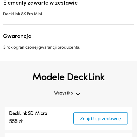
Elementy zawarte w zestawie
DeckLink 8K Pro Mini
Gwarancja
3 rok ograniczonej gwarancji producenta.
Modele DeckLink
Wszystko
Wszystko
DeckLink SDI Micro
DeckLink 12G-SDI
Znajdź sprzedawcę
555 zł
DeckLink 6G-SDI
Specjalistyczne modele