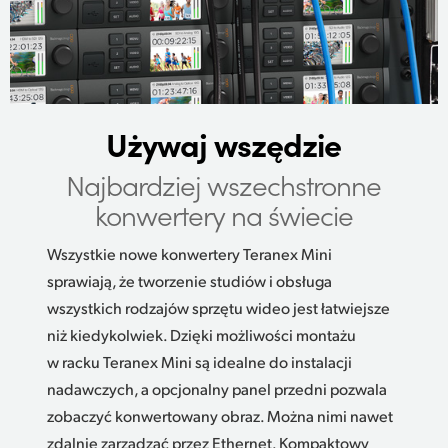
UAE
Ukraine
United Kingdom
Używaj wszędzie
United States
Najbardziej wszechstronne
konwertery na świecie
Wszystkie nowe konwertery Teranex Mini
sprawiają, że tworzenie studiów i obsługa
wszystkich rodzajów sprzętu wideo jest łatwiejsze
niż kiedykolwiek. Dzięki możliwości montażu
w racku Teranex Mini są idealne do instalacji
nadawczych, a opcjonalny panel przedni pozwala
zobaczyć konwertowany obraz. Można nimi nawet
zdalnie zarządzać przez Ethernet. Kompaktowy