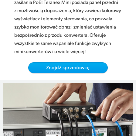
Netherlands
zasilania PoE! Teranex Mini posiada panel przedni
z możliwością doposażenia, który zawiera kolorowy
New Zealand
wyświetlacz i elementy sterowania, co pozwala
szybko monitorować obraz i zmieniać ustawienia
Norway
bezpośrednio z przodu konwertera. Oferuje
Polska
wszystkie te same wspaniałe funkcje zwykłych
minikonwerterów i o wiele więcej!
Portugal
Singapore
Znajdź sprzedawcę
South Africa
Spain
Sweden
Chinese Taipei
Turkey