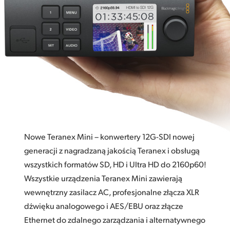
Połączenia nadawcze
Finland
Cyfrowe i analogowe audio
France
HDMI Instant Lock
Germany
Modele światłowodów
Hong Kong SAR, China
Sterowanie miejscowe lub zdalne
India
Najwyższa jakość
Italy
Obsługa 33‑punktowych LUTów 3D
Nowe Teranex Mini – konwertery 12G-SDI nowej
Japan
12 modeli
generacji z nagradzaną jakością Teranex i obsługą
wszystkich formatów SD, HD i Ultra HD do 2160p60!
Korea
Wszystkie urządzenia Teranex Mini zawierają
Mexico
wewnętrzny zasilacz AC, profesjonalne złącza XLR
dźwięku analogowego i AES/EBU oraz złącze
Malaysia
Ethernet do zdalnego zarządzania i alternatywnego