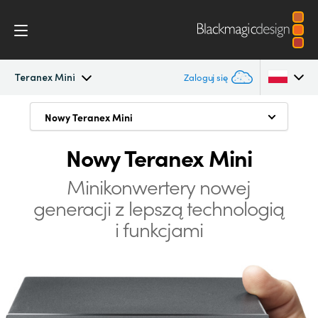
Teranex Mini
Zaloguj się
Teranex Mini
Nowy Teranex Mini
Nowy Teranex Mini
Argentina
Używaj wszędzie
Nowy Teranex Mini
Australia
Przepływ pracy
Opracowanie minikonwertera na nowo
Austria
Minikonwertery nowej
Modele
generacji
z lepszą technologią
Możliwość montażu rackowego
Brazil
i funkcjami
Specyfikacje
Zaawansowane 12G-SDI
Canada
Inteligentna konstrukcja termiczna
China
Teranex Mini Smart Panel
Denmark