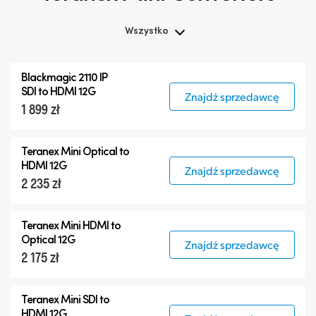
Wszystko
Wszystko
Blackmagic 2110 IP
Teranex Mini
SDI to HDMI 12G
Znajdź sprzedawcę
1 899 zł
Teranex Mini Optical Fiber
Blackmagic 2110 IP Converters
Teranex Mini Optical to
Akcesoria
HDMI 12G
Znajdź sprzedawcę
2 235 zł
Teranex Mini HDMI to
Optical 12G
Znajdź sprzedawcę
2 175 zł
Teranex Mini SDI to
HDMI 12G