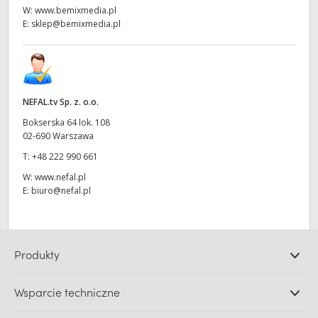
W:
www.bemixmedia.pl
E:
sklep@bemixmedia.pl
NEFAL.tv Sp. z. o.o.
Bokserska 64 lok. 108
02-690 Warszawa
T:
+48 222 990 661
W:
www.nefal.pl
E:
biuro@nefal.pl
Produkty
Profesjonalne kamery
Wsparcie techniczne
DaVinci Resolve i oprogramowanie Fusion
Miksery produkcyjne ATEM