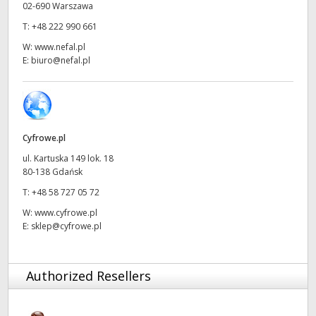
02-690 Warszawa
UAE
T:
+48 222 990 661
W:
www.nefal.pl
Ukraine
E:
biuro@nefal.pl
United Kingdom
United States
Cyfrowe.pl
ul. Kartuska 149 lok. 18
80-138 Gdańsk
T:
+48 58 727 05 72
W:
www.cyfrowe.pl
E:
sklep@cyfrowe.pl
Authorized Resellers