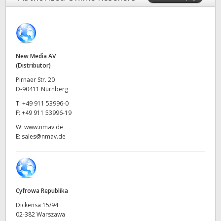
Finland
France
Germany
New Media AV
(Distributor)
Hong Kong SAR, China
Pirnaer Str. 20
D-90411 Nürnberg
India
T:
+49 911 53996-0
F:
+49 911 53996-19
Italy
W:
www.nmav.de
E:
sales@nmav.de
Japan
Korea
Mexico
Cyfrowa Republika
Malaysia
Dickensa 15/94
02-382 Warszawa