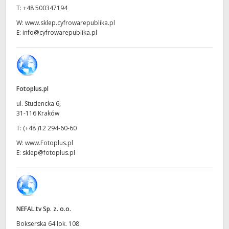
Netherlands
T:
+48 500347194
New Zealand
W:
www.sklep.cyfrowarepublika.pl
E:
info@cyfrowarepublika.pl
Norway
Polska
Portugal
Fotoplus.pl
ul. Studencka 6,
Singapore
31-116 Kraków
T:
(+48 )12 294-60-60
South Africa
W:
www.Fotoplus.pl
E:
sklep@fotoplus.pl
Spain
Sweden
Chinese Taipei
NEFAL.tv Sp. z. o.o.
Turkey
Bokserska 64 lok. 108