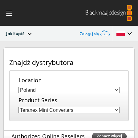
Jak Kupić
Zaloguj się
Teranex Mini
Argentina
Znajdź dystrybutora
Australia
Przepływ pracy
Austria
Location
Modele
Brazil
Specyfikacje
Product Series
Canada
China
Denmark
Authorized Online Resellers
Zobacz więcej