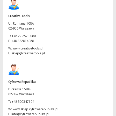
Creative Tools
Ul. Rumiana 108A
02-956 Warszawa
T:
+48 22 257 0080
F:
+48 322814088
W:
www.creativetools.pl
E:
sklep@creativetools.pl
Cyfrowa Republika
Dickensa 15/94
02-382 Warszawa
T:
+48 500347194
W:
www.sklep.cyfrowarepublika.pl
E:
info@cyfrowarepublika.pl