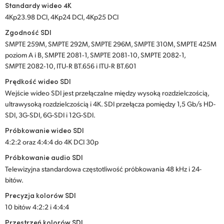
Standardy wideo 4K
4Kp23.98 DCI, 4Kp24 DCI, 4Kp25 DCI
Zgodność SDI
SMPTE 259M, SMPTE 292M, SMPTE 296M, SMPTE 310M, SMPTE 425M
poziom A i B, SMPTE 2081‑1, SMPTE 2081‑10, SMPTE 2082‑1,
SMPTE 2082‑10, ITU‑R BT.656 i ITU‑R BT.601
Prędkość wideo SDI
Wejście wideo SDI jest przełączalne między wysoką rozdzielczością,
ultrawysoką rozdzielczością i 4K. SDI przełącza pomiędzy 1,5 Gb/s HD-
SDI, 3G-SDI, 6G-SDI i 12G-SDI.
Próbkowanie wideo SDI
4:2:2 oraz 4:4:4 do 4K DCI 30p
Próbkowanie audio SDI
Telewizyjna standardowa częstotliwość próbkowania 48 kHz i 24-
bitów.
Precyzja kolorów SDI
10 bitów 4:2:2 i 4:4:4
Przestrzeń kolorów SDI