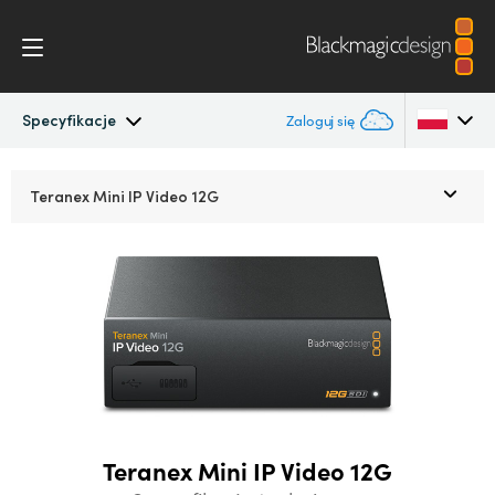
Specyfikacje
Zaloguj się
Teranex Mini
Argentina
Teranex Mini
IP Video 12G
Australia
Przepływ pracy
Austria
Modele
Brazil
Specyfikacje
Canada
China
Teranex Mini IP Video 12G
Denmark