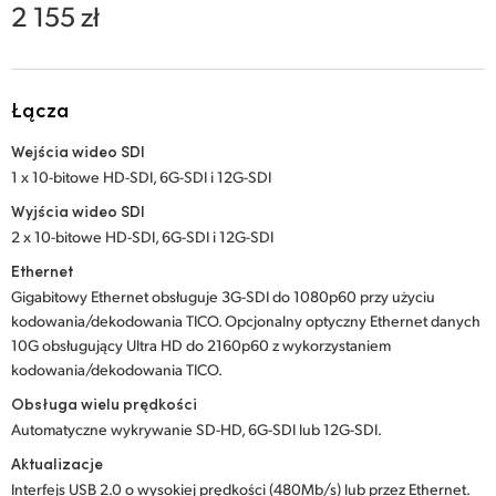
Netherlands
2 155 zł
New Zealand
Norway
Łącza
Polska
Wejścia wideo SDI
1 x 10-bitowe HD-SDI, 6G-SDI i 12G-SDI
Portugal
Wyjścia wideo SDI
2 x 10-bitowe HD-SDI, 6G-SDI i 12G-SDI
Singapore
Ethernet
South Africa
Gigabitowy Ethernet obsługuje 3G-SDI do 1080p60 przy użyciu
kodowania/dekodowania TICO. Opcjonalny optyczny Ethernet danych
Spain
10G obsługujący Ultra HD do 2160p60 z wykorzystaniem
kodowania/dekodowania TICO.
Sweden
Obsługa wielu prędkości
Chinese Taipei
Automatyczne wykrywanie SD-HD, 6G-SDI lub 12G-SDI.
Aktualizacje
Turkey
Interfejs USB 2.0 o wysokiej prędkości (480Mb/s) lub przez Ethernet.