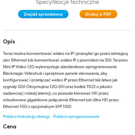
Specyfikacje techniczne
Finland
Znajdź sprzedawcę
Drukuj w PDF
France
Germany
Opis
Hong Kong SAR, China
Teraz można konwertować wideo na IP i przesyłać go przez istniejącą
India
sieć Ethernet lub konwertować wideo IP z powrotem na SDI. Teranex
Mini IP Video 12G wykorzystuje standardowe oprogramowanie
Italy
Blackmagic Videohub i sprzętowe panele sterowania, aby
konfigurować i przełączać wideo IP przez Ethernet tak łatwo jak
Japan
sygnały SDI! Otrzymujesz 12G-SDI oraz kodek TICO o jakości
nadawczej i niskiej latencji, co pozwala kierować HD przez
Korea
wbudowane gigabitowe połączenie Ethernet lub Ultra HD przez
Ethernet 10G z opcjonalnym SFP 10G!
Mexico
Pobierz Instrukcję obsługi
Pobierz oprogramowanie
Malaysia
Cena