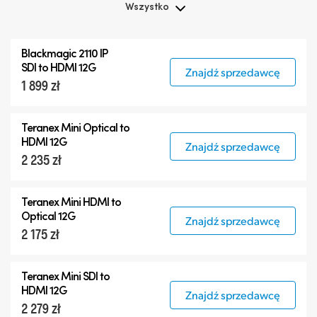
Wszystko
Wszystko
Blackmagic 2110 IP
Teranex Mini
SDI to HDMI 12G
Znajdź sprzedawcę
1 899 zł
Teranex Mini Optical Fiber
Blackmagic 2110 IP Converters
Teranex Mini Optical to
Akcesoria
HDMI 12G
Znajdź sprzedawcę
2 235 zł
Teranex Mini HDMI to
Optical 12G
Znajdź sprzedawcę
2 175 zł
Teranex Mini SDI to
HDMI 12G
Znajdź sprzedawcę
2 279 zł