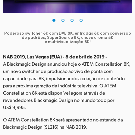
Finland
France
Germany
Poderoso switcher 8K com DVE 8K, entradas 8K com conversão
de padrões, SuperSource 8K, chave croma 8K
e multivisualização 8K!
Hong Kong SAR, China
NAB 2019, Las Vegas (EUA) - 8 de abril de 2019 -
India
A Blackmagic Design anunciou hoje o ATEM Constellation 8K,
Italy
um novo switcher de produção ao vivo de ponta com
capacidade para 8K, impulsionando a criação de conteúdo
Japan
para a próxima geração da indústria televisiva. O ATEM
Constellation 8K está disponível agora através de
Korea
revendedores Blackmagic Design no mundo todo por
US$ 9,995.
Mexico
O ATEM Constellation 8K será apresentado no estande da
Malaysia
Blackmagic Design (SL216) na NAB 2019.