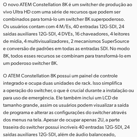
Netherlands
O novo ATEM Constellation 8K é um switcher de produção ao
vivo Ultra HD com uma série de recursos que podem ser
New Zealand
combinados para torná-lo um switcher 8K superpoderoso.
Os usuários contam com 4 M/Es, 40 entradas 12G-SDI, 24
Norway
saídas auxiliares 12G-SDI, 4 DVEs, 16 chaveadores, 4 leitores
Poland
de mídia, 4 multivisualizadores, 2 mecanismos SuperSource
e conversão de padrões em todas as entradas SDI. No modo
Portugal
8K, todos esses recursos se combinam para transformá-lo em
um poderoso switcher 8K.
Singapore
O ATEM Constellation 8K possui um painel de controle
South Africa
integrado e ocupa duas unidades de rack. Isso simplifica
a operação do switcher, o que é crucial durante a instalação ou
Spain
para uso de emergência. Ele também inclui um LCD de
tamanho grande, assim os usuários podem visualizar a saída
Sweden
de programa e alterar as configurações do switcher através
Chinese Taipei
dos menus na tela. Apesar de ocupar apenas 2U, a parte
traseira do switcher possui incríveis 40 entradas 12G-SDI, 24
Turkey
saídas auxiliares 12G-SDI, além de áudio balanceado,