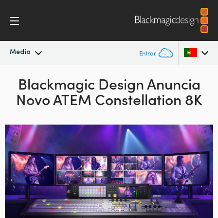
Media
Entrar
Novidades
Blackmagic Design Anuncia
Argentina
Novo ATEM Constellation 8K
Australia
Arquivo
Austria
Imagens para Imprensa
Brazil
Canada
China
Denmark