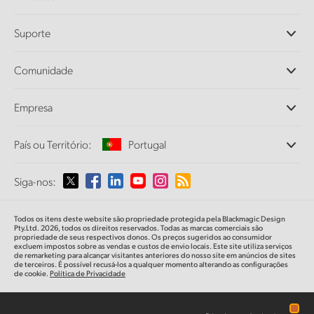
Câmeras Profissionais
Suporte
DaVinci Resolve e Fusion
Switchers de Produção ATEM
Revendedores
Comunidade
Ultimatte
Central de Suporte Técnico
Gravadores de Disco
Fale Conosco
Comunidade Splice
Empresa
Captura e Reprodução
Cintel Scanner
Escritórios
Conversão de Padrões
País ou Território:
Portugal
Sobre a Blackmagic Design
Conversores Broadcast
Parcerias
Monitoramento
Selecione seu país ou território
Siga-nos:
Imprensa
Armazenamento em Rede
MultiView
Argentina
Todos os itens deste website são propriedade protegida pela Blackmagic Design
Roteamento e Distribuição
Pty.Ltd. 2026, todos os direitos reservados. Todas as marcas comerciais são
propriedade de seus respectivos donos. Os preços sugeridos ao consumidor
Streaming e Codificação
Australia
excluem impostos sobre as vendas e custos de envio locais. Este site utiliza serviços
de remarketing para alcançar visitantes anteriores do nosso site em anúncios de sites
de terceiros. É possível recusá-los a qualquer momento alterando as configurações
de cookie.
Política de Privacidade
Austria
Brazil