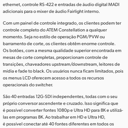
ethernet, controle RS-422 e entradas de áudio digital MADI
UAE
adicionais para o mixer de áudio Fairlight interno.
Ukraine
Com um painel de controle integrado, os clientes podem ter
controle completo do ATEM Constellation a qualquer
United Kingdom
momento. Seja no estilo de operação PGM/PVW ou
barramento de corte, os clientes obtêm enorme controle.
United States
Os botões, com a mesma qualidade superior encontrada em
mesas de corte completas, proporcionam controle de
transições, chaveadores upstream/downstream, leitores de
mídia e fade to black. Os usuários nunca ficam limitados, pois
os menus LCD oferecem acesso a todos os recursos
operacionais do switcher.
São 40 entradas 12G-SDI independentes, todas com o seu
próprio conversor ascendente e cruzado. Isso significa que
é possível converter fontes 1080p e Ultra HD para 8K e utilizá-
las em programas 8K. Ao trabalhar em HD e Ultra HD,
é possível conectar até 40 fontes diferentes em todos os