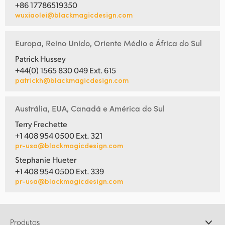
+86 17786519350
wuxiaolei@blackmagicdesign.com
Europa, Reino Unido, Oriente Médio e África do Sul
Patrick Hussey
+44(0) 1565 830 049 Ext. 615
patrickh@blackmagicdesign.com
Austrália, EUA, Canadá e América do Sul
Terry Frechette
+1 408 954 0500 Ext. 321
pr-usa@blackmagicdesign.com
Stephanie Hueter
+1 408 954 0500 Ext. 339
pr-usa@blackmagicdesign.com
Produtos