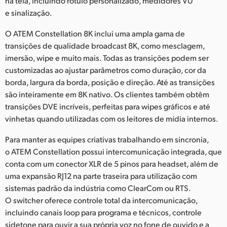
na tela, incluindo rótulo personalizado, medidores VU
e sinalização.
O ATEM Constellation 8K inclui uma ampla gama de
transições de qualidade broadcast 8K, como mesclagem,
imersão, wipe e muito mais. Todas as transições podem ser
customizadas ao ajustar parâmetros como duração, cor da
borda, largura da borda, posição e direção. Até as transições
são inteiramente em 8K nativo. Os clientes também obtêm
transições DVE incríveis, perfeitas para wipes gráficos e até
vinhetas quando utilizadas com os leitores de mídia internos.
Para manter as equipes criativas trabalhando em sincronia,
o ATEM Constellation possui intercomunicação integrada, que
conta com um conector XLR de 5 pinos para headset, além de
uma expansão RJ12 na parte traseira para utilização com
sistemas padrão da indústria como ClearCom ou RTS.
O switcher oferece controle total da intercomunicação,
incluindo canais loop para programa e técnicos, controle
sidetone para ouvir a sua própria voz no fone de ouvido e a