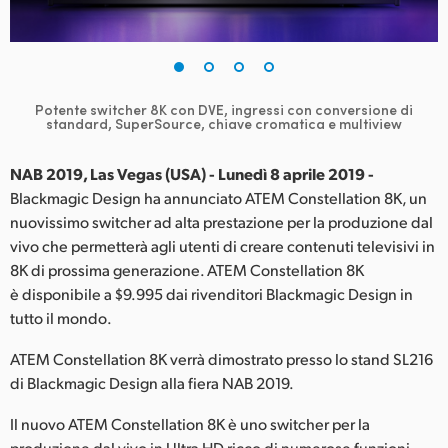
Finland
France
Germany
Potente switcher 8K con DVE, ingressi con conversione
di
standard, SuperSource, chiave cromatica e multiview
Hong Kong SAR, China
NAB 2019, Las Vegas (USA) - Lunedì 8 aprile 2019 -
India
Blackmagic Design ha annunciato ATEM Constellation 8K, un
nuovissimo switcher ad alta prestazione per la produzione dal
Italia
vivo che permetterà agli utenti di creare contenuti televisivi in
8K di prossima generazione. ATEM Constellation 8K
Japan
è disponibile a $9.995 dai rivenditori Blackmagic Design in
tutto il mondo.
Korea
ATEM Constellation 8K verrà dimostrato presso lo stand SL216
Mexico
di Blackmagic Design alla fiera NAB 2019.
Malaysia
Il nuovo ATEM Constellation 8K è uno switcher per la
produzione dal vivo in Ultra HD ricco di numerose funzioni