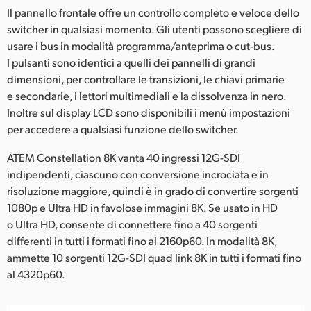
Il pannello frontale offre un controllo completo e veloce dello
UAE
switcher in qualsiasi momento. Gli utenti possono scegliere di
usare i bus in modalità programma/anteprima o cut-bus.
Ukraine
I pulsanti sono identici a quelli dei pannelli di grandi
United Kingdom
dimensioni, per controllare le transizioni, le chiavi primarie
e secondarie, i lettori multimediali e la dissolvenza in nero.
United States
Inoltre sul display LCD sono disponibili i menù impostazioni
per accedere a qualsiasi funzione dello switcher.
ATEM Constellation 8K vanta 40 ingressi 12G-SDI
indipendenti, ciascuno con conversione incrociata e in
risoluzione maggiore, quindi è in grado di convertire sorgenti
1080p e Ultra HD in favolose immagini 8K. Se usato in HD
o Ultra HD, consente di connettere fino a 40 sorgenti
differenti in tutti i formati fino al 2160p60. In modalità 8K,
ammette 10 sorgenti 12G-SDI quad link 8K in tutti i formati fino
al 4320p60.