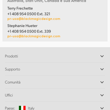
Australia, Stati Uniti, Canada e Sud America
Terry Frechette
+1 408 954 0500 Ext. 321
pr-usa@blackmagicdesign.com
Stephanie Hueter
+1 408 954 0500 Ext. 339
pr-usa@blackmagicdesign.com
Prodotti
Camere professionali
Supporto
DaVinci Resolve e Fusion
Switcher di produzione ATEM
Rivenditori
Comunità
Ultimatte
Centro assistenza
Registratori su disco
Contattaci
Splice Community
Uffici
Acquisizione e riproduzione
Cintel Scanner
Uffici
Conversione di standard
Paese:
Italy