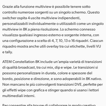
Grazie alla funzione multiview è possibile tenere sotto
controllo numerose sorgenti su un singolo schermo. Questo
switcher ospita 4 uscite multiview indipendenti,
personalizzabili individualmente o utilizzabili come un singolo
multiview in 8K a piena risoluzione. Lo schermo connesso
visualizza qualsiasi ingresso esterno e sorgente interna, con
una configurazione a scelta di 4, 7, 10, 13 o 16 riquadri. Ciascun
riquadro mostra anche utili overlay tra cui etichette, livelli VU
e tally.
ATEM Constellation 8K include un’ampia varietà di transizioni
di qualità broadcast, tra cui mix, dip e wipe. Le transizioni si
possono personalizzare in durata, colore e spessore del
bordo, posizione e direzione, e sono adoperabili in 8K nativo.
Non mancano le più coinvolgenti transizioni DVE, perfette per
gli effetti wipe con grafica e stinger quando si usano i lettori
multimediali interni.
Per consentire alla troupe di collaborare in modo creativo,