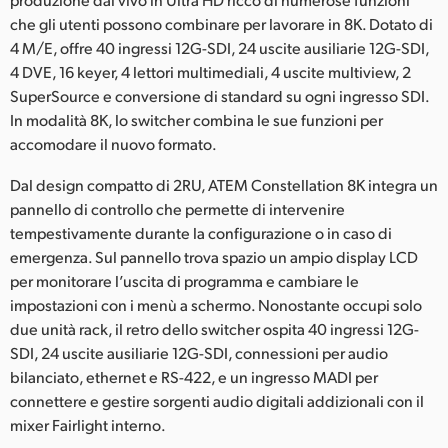
Netherlands
che gli utenti possono combinare per lavorare in 8K. Dotato di
New Zealand
4 M/E, offre 40 ingressi 12G-SDI, 24 uscite ausiliarie 12G-SDI,
4 DVE, 16 keyer, 4 lettori multimediali, 4 uscite multiview, 2
Norway
SuperSource e conversione di standard su ogni ingresso SDI.
In modalità 8K, lo switcher combina le sue funzioni per
Poland
accomodare il nuovo formato.
Portugal
Dal design compatto di 2RU, ATEM Constellation 8K integra un
pannello di controllo che permette di intervenire
Singapore
tempestivamente durante la configurazione o in caso di
emergenza. Sul pannello trova spazio un ampio display LCD
South Africa
per monitorare l’uscita di programma e cambiare le
Spain
impostazioni con i menù a schermo. Nonostante occupi solo
due unità rack, il retro dello switcher ospita 40 ingressi 12G-
Sweden
SDI, 24 uscite ausiliarie 12G-SDI, connessioni per audio
bilanciato, ethernet e RS-422, e un ingresso MADI per
Chinese Taipei
connettere e gestire sorgenti audio digitali addizionali con il
mixer Fairlight interno.
Turkey