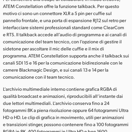
ATEM Constellation offre la funzione talkback. Per questo
motivo ci sono un connettore XLR a 5 pin per cuffie sul
pannello frontale, e una porta di espansione RJ12 sul retro per
interfacciare sistemi professionali standard come ClearCom
e RTS. Il talkback accede all’audio di programma e ai canali di
comunicazione del team tecnico, con l’opzione di gestire il
sidetone per ascoltare il mic delle cuffie e il mix di
programma. ATEM Constellation supporta anche il talkback sui
canali SDI 15 e 16 per la comunicazione bidirezionale con le
camere Blackmagic Design, e sui canali 13 e 14 per la
comunicazione con il team tecnico.
L’archivio multimediale interno contiene grafica RGBA di
qualità broadcast e animazioni, riproducibili all’instante dai
due lettori multimediali. L’archivio conserva fino a 24
fotogrammi 8K a piena risoluzione oppure 64 fotogrammi Ultra
HD o HD. Le clip di grafica in movimento, utili per animazioni
e transizioni stinger, possono contenere fino a 100 fotogrammi
RGBA in 8K, 400 fotogrammi in Ultra HD e ben 1600