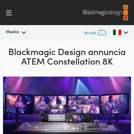
Media
Accedi
In primo piano
Blackmagic Design annuncia
Argentina
ATEM Constellation 8K
Australia
Archivio
Austria
Immagini per i media
Brazil
Canada
China
Denmark