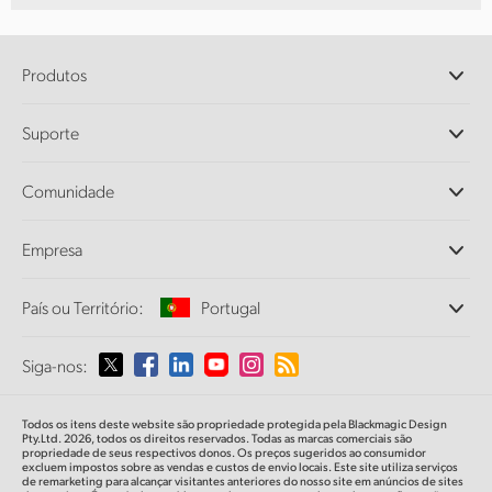
Produtos
Câmeras Profissionais
Suporte
DaVinci Resolve e Fusion
Switchers de Produção ATEM
Revendedores
Comunidade
Ultimatte
Central de Suporte Técnico
Gravadores de Disco
Fale Conosco
Comunidade Splice
Empresa
Captura e Reprodução
Cintel Scanner
Escritórios
Conversão de Padrões
País ou Território:
Portugal
Sobre a Blackmagic Design
Conversores Broadcast
Parcerias
Monitoramento
Selecione seu país ou território
Siga-nos:
Imprensa
Armazenamento em Rede
MultiView
Argentina
Todos os itens deste website são propriedade protegida pela Blackmagic Design
Roteamento e Distribuição
Pty.Ltd. 2026, todos os direitos reservados. Todas as marcas comerciais são
propriedade de seus respectivos donos. Os preços sugeridos ao consumidor
Streaming e Codificação
Australia
excluem impostos sobre as vendas e custos de envio locais. Este site utiliza serviços
de remarketing para alcançar visitantes anteriores do nosso site em anúncios de sites