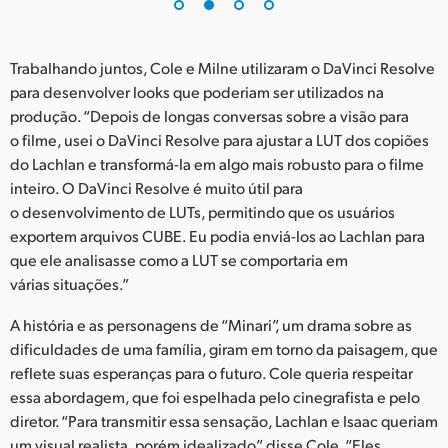
UAE
Trabalhando juntos, Cole e Milne utilizaram o DaVinci Resolve
Ukraine
para desenvolver looks que poderiam ser utilizados na
United Kingdom
produção. “Depois de longas conversas sobre a visão para
o filme, usei o DaVinci Resolve para ajustar a LUT dos copiões
United States
do Lachlan e transformá-la em algo mais robusto para o filme
inteiro. O DaVinci Resolve é muito útil para
o desenvolvimento de LUTs, permitindo que os usuários
exportem arquivos CUBE. Eu podia enviá-los ao Lachlan para
que ele analisasse como a LUT se comportaria em
várias situações.”
A história e as personagens de “Minari”, um drama sobre as
dificuldades de uma família, giram em torno da paisagem, que
reflete suas esperanças para o futuro. Cole queria respeitar
essa abordagem, que foi espelhada pelo cinegrafista e pelo
diretor. “Para transmitir essa sensação, Lachlan e Isaac queriam
um visual realista, porém idealizado”, disse Cole. “Eles