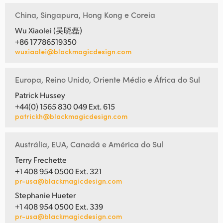
China, Singapura, Hong Kong e Coreia
Wu Xiaolei (吴晓磊)
+86 17786519350
wuxiaolei@blackmagicdesign.com
Europa, Reino Unido, Oriente Médio e África do Sul
Patrick Hussey
+44(0) 1565 830 049 Ext. 615
patrickh@blackmagicdesign.com
Austrália, EUA, Canadá e América do Sul
Terry Frechette
+1 408 954 0500 Ext. 321
pr-usa@blackmagicdesign.com
Stephanie Hueter
+1 408 954 0500 Ext. 339
pr-usa@blackmagicdesign.com