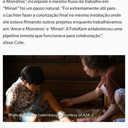
Netherlands
e Monstros”, incorporar o mesmo fluxo de trabalho em
“Minari” foi um passo natural. “Foi extremamente útil para
New Zealand
o Lachlan fazer a colorização final na mesma instalação onde
ele estava filmando outros projetos enquanto trabalhávamos
Norway
em ‘Amor e Monstros’ e ‘Minari’. A FotoKem estabeleceu uma
pipeline remota que funcionava para colaboração”,
Poland
disse Cole.
Portugal
Singapore
South Africa
Spain
Sweden
Chinese Taipei
Photo by Melissa Lukenbaugh, Courtesy of A24
Turkey