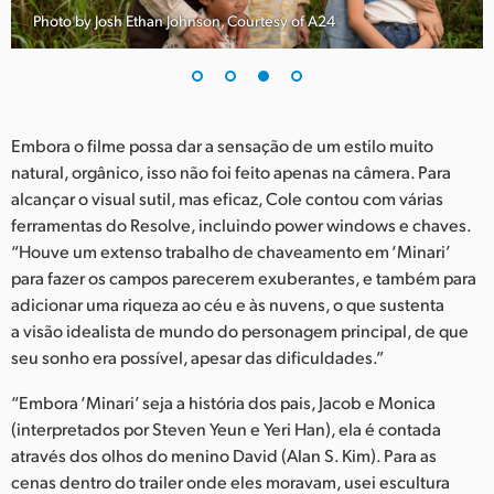
Photo by Josh Ethan Johnson, Courtesy of A24
Embora o filme possa dar a sensação de um estilo muito
natural, orgânico, isso não foi feito apenas na câmera. Para
alcançar o visual sutil, mas eficaz, Cole contou com várias
ferramentas do Resolve, incluindo power windows e chaves.
“Houve um extenso trabalho de chaveamento em ‘Minari’
para fazer os campos parecerem exuberantes, e também para
adicionar uma riqueza ao céu e às nuvens, o que sustenta
a visão idealista de mundo do personagem principal, de que
seu sonho era possível, apesar das dificuldades.”
“Embora ‘Minari’ seja a história dos pais, Jacob e Monica
(interpretados por Steven Yeun e Yeri Han), ela é contada
através dos olhos do menino David (Alan S. Kim). Para as
cenas dentro do trailer onde eles moravam, usei escultura