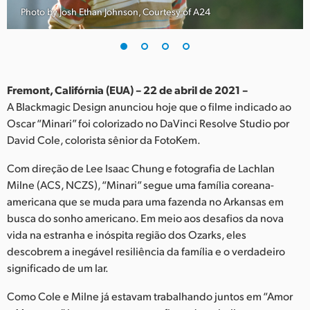
Photo by Josh Ethan Johnson, Courtesy of A24
Finland
France
Germany
Fremont, Califórnia (EUA) – 22 de abril de 2021 –
Hong Kong SAR, China
A Blackmagic Design anunciou hoje que o filme indicado ao
Oscar “Minari” foi colorizado no DaVinci Resolve Studio por
India
David Cole, colorista sênior da FotoKem.
Italy
Com direção de Lee Isaac Chung e fotografia de Lachlan
Milne (ACS, NCZS), “Minari” segue uma família coreana-
Japan
americana que se muda para uma fazenda no Arkansas em
busca do sonho americano. Em meio aos desafios da nova
Korea
vida na estranha e inóspita região dos Ozarks, eles
descobrem a inegável resiliência da família e o verdadeiro
Mexico
significado de um lar.
Malaysia
Como Cole e Milne já estavam trabalhando juntos em “Amor