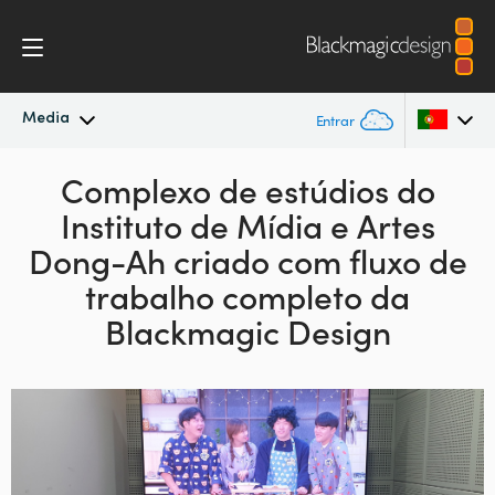
Media
Entrar
Novidades
Complexo de estúdios do
Argentina
Instituto de
Mídia e Artes
Australia
Arquivo
Dong-Ah criado com
fluxo de
Austria
trabalho completo da
Imagens para Imprensa
Blackmagic Design
Brazil
Canada
China
Denmark