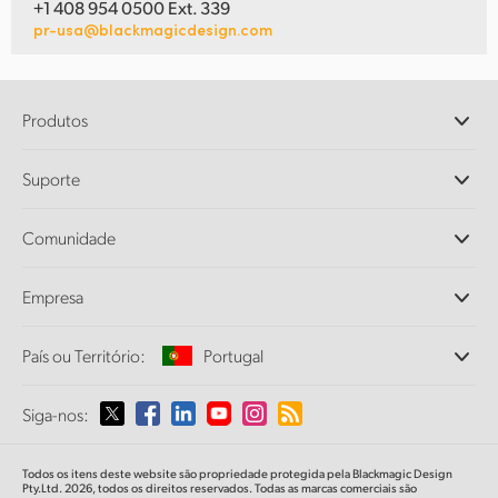
+1 408 954 0500 Ext. 339
pr-usa@blackmagicdesign.com
Produtos
Câmeras Profissionais
Suporte
DaVinci Resolve e Fusion
Switchers de Produção ATEM
Revendedores
Comunidade
Ultimatte
Central de Suporte Técnico
Gravadores de Disco
Fale Conosco
Comunidade Splice
Empresa
Captura e Reprodução
Cintel Scanner
Escritórios
Conversão de Padrões
País ou Território:
Portugal
Sobre a Blackmagic Design
Conversores Broadcast
Parcerias
Monitoramento
Selecione seu país ou território
Siga-nos:
Imprensa
Armazenamento em Rede
MultiView
Argentina
Todos os itens deste website são propriedade protegida pela Blackmagic Design
Roteamento e Distribuição
Pty.Ltd. 2026, todos os direitos reservados. Todas as marcas comerciais são