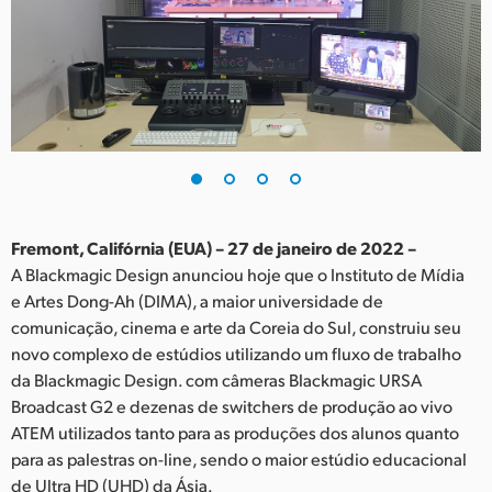
Finland
France
Germany
Hong Kong SAR, China
India
Fremont, Califórnia (EUA) – 27 de janeiro de 2022 –
Italy
A Blackmagic Design anunciou hoje que o Instituto de Mídia
e Artes Dong-Ah (DIMA), a maior universidade de
Japan
comunicação, cinema e arte da Coreia do Sul, construiu seu
Korea
novo complexo de estúdios utilizando um fluxo de trabalho
da Blackmagic Design. com câmeras Blackmagic URSA
Mexico
Broadcast G2 e dezenas de switchers de produção ao vivo
ATEM utilizados ​​tanto para as produções dos alunos quanto
Malaysia
para as palestras on-line, sendo o maior estúdio educacional
de Ultra HD (UHD) da Ásia.