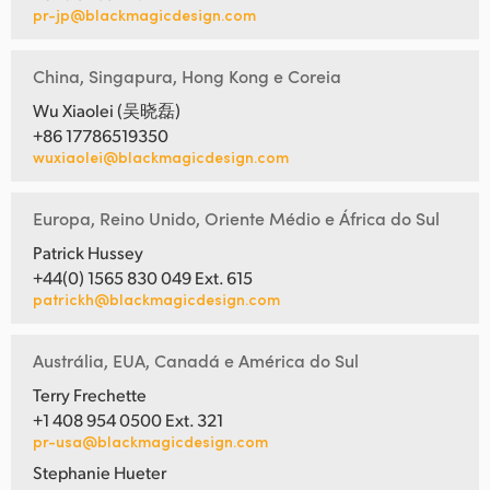
pr-jp@blackmagicdesign.com
China, Singapura, Hong Kong e Coreia
Wu Xiaolei (吴晓磊)
+86 17786519350
wuxiaolei@blackmagicdesign.com
Europa, Reino Unido, Oriente Médio e África do Sul
Patrick Hussey
+44(0) 1565 830 049 Ext. 615
patrickh@blackmagicdesign.com
Austrália, EUA, Canadá e América do Sul
Terry Frechette
+1 408 954 0500 Ext. 321
pr-usa@blackmagicdesign.com
Stephanie Hueter