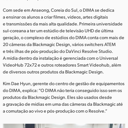
Netherlands
Com sede em Anseong, Coreia do Sul, o DIMA se dedica
New Zealand
a ensinar os alunos a criar filmes, vídeos, artes digitais
e transmissões da mais alta qualidade. Primeira universidade
Norway
sul-coreana a ter um estúdio de televisão UHD de última
geração, o complexo de estúdios do DIMA conta com mais de
Poland
20 câmeras da Blackmagic Design, vários switchers ATEM
Portugal
e três ilhas de pós-produção do DaVinci Resolve Studio.
A mídia dentro da instalação é gerenciada com o Universal
Singapore
VideoHub 72x72 e outros roteadores Smart Videohub, além
de diversos outros produtos da Blackmagic Design.
South Africa
Kim Dae Hyun, gerente do centro de gestão de equipamentos
Spain
do DIMA, explica: “O DIMA não teria conseguido isso sem os
produtos da Blackmagic Design. Eles são usados desde
Sweden
a gravação de mídias em uma das câmeras da Blackmagic até
a comutação ao vivo e pós-produção com o Resolve.”
Chinese Taipei
Turkey