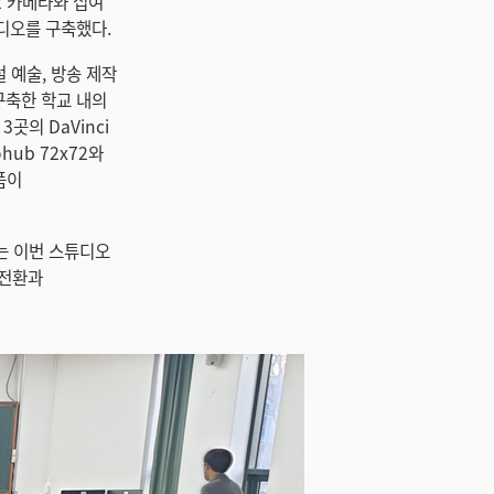
G2 카메라와 십여
디오를 구축했다.
 예술, 방송 제작
구축한 학교 내의
3곳의 DaVinci
ohub 72x72와
제품이
이는 이번 스튜디오
면전환과