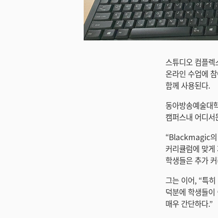
미지 다운로드
스튜디오 컴플렉스
온라인 수업에 참
함께 사용된다.
동아방송예술대학
캠퍼스내 어디서든
“Blackmagi
커리큘럼에 맞게 제
학생들은 추가 커
그는 이어, “특히
덕분에 학생들이 
매우 간단하다.”