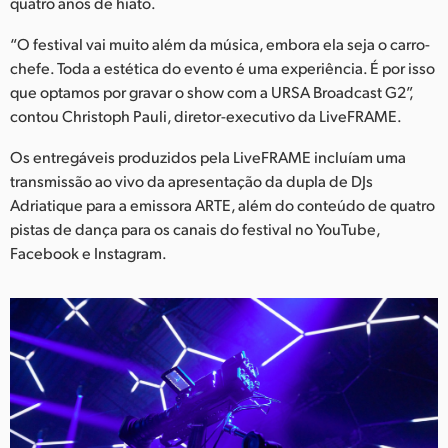
Netherlands
quatro anos de hiato.
“O festival vai muito além da música, embora ela seja o carro-
New Zealand
chefe. Toda a estética do evento é uma experiência. É por isso
Norway
que optamos por gravar o show com a URSA Broadcast G2”,
contou Christoph Pauli, diretor-executivo da LiveFRAME.
Poland
Os entregáveis produzidos pela LiveFRAME incluíam uma
Portugal
transmissão ao vivo da apresentação da dupla de DJs
Adriatique para a emissora ARTE, além do conteúdo de quatro
Singapore
pistas de dança para os canais do festival no YouTube,
Facebook e Instagram.
South Africa
Spain
Sweden
Chinese Taipei
Turkey