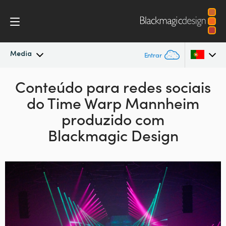
Media
Entrar
Novidades
Conteúdo para redes
sociais
Argentina
do Time Warp
Mannheim
Australia
Arquivo
produzido com
Austria
Blackmagic Design
Imagens para Imprensa
Brazil
Canada
China
Denmark