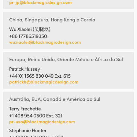
pr-jp@blackmagicdesign.com
China, Singapura, Hong Kong e Coreia
Wu Xiaolei (吴晓磊)
+86 17786519350
wuxiaolei@blackmagicdesign.com
Europa, Reino Unido, Oriente Médio e África do Sul
Patrick Hussey
+44(0) 1565 830 049 Ext. 615
patrickh@blackmagicdesign.com
Austrália, EUA, Canadá e América do Sul
Terry Frechette
+1 408 954 0500 Ext. 321
pr-usa@blackmagicdesign.com
Stephanie Hueter