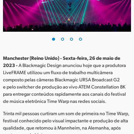
Finland
France
Germany
Hong Kong SAR, China
India
Manchester (Reino Unido) - Sexta-feira, 26 de maio de
2023 -
A Blackmagic Design anunciou hoje que a produtora
Italy
LiveFRAME utilizou um fluxo de trabalho multicâmera
composto pelas câmeras Blackmagic URSA Broadcast G2
Japan
e pelo switcher de produção ao vivo ATEM Constellation 8K
para entregar conteúdos rapidamente aos canais do festival
Korea
de música eletrônica Time Warp nas redes sociais.
Mexico
Trinta mil pessoas curtiram um som de primeira no Time Warp,
festival conhecido pelo visual impactante e produção de alta
Malaysia
qualidade, que retornou à Mannheim, na Alemanha, após