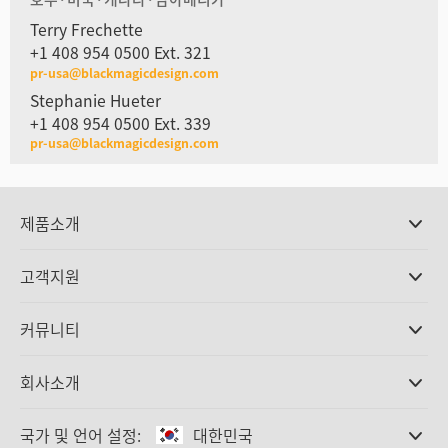
Terry Frechette
+1 408 954 0500 Ext. 321
pr-usa@blackmagicdesign.com
Stephanie Hueter
+1 408 954 0500 Ext. 339
pr-usa@blackmagicdesign.com
제품소개
전문가용 카메라
고객지원
DaVinci Resolve와 Fusion 소프트웨어
ATEM 제작 스위처
판매처
커뮤니티
Ultimatte
고객지원 센터
디스크 레코더
문의하기
Splice Community
회사소개
캡쳐 및 재생
Cintel 필름 스캐닝
사무실
표준 변환
국가 및 언어 설정:
대한민국
회사 소개