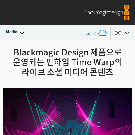
Media
로그인
최신 소식
Blackmagic Design 제품으로
Argentina
운영되는
만하임 Time Warp의
Australia
뉴스 아카이브
라이브 소셜 미디어 콘텐츠
Austria
보도 이미지
Brazil
Canada
China
Denmark