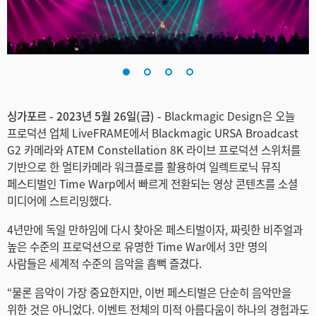
Finland
France
Germany
Hong Kong SAR, China
싱가포르 - 2023년 5월 26일(금) -
Blackmagic Design은 오늘
프로덕션 업체 LiveFRAME에서 Blackmagic URSA Broadcast
India
G2 카메라와 ATEM Constellation 8K 라이브 프로덕션 스위처를
기반으로 한 멀티카메라 워크플로를 활용하여 일렉트로닉 뮤직
Italy
페스티벌인 Time Warp에서 빠르게 전환되는 영상 콘텐츠를 소셜
미디어에 스트리밍했다.
Japan
4년만에 독일 만하임에 다시 찾아온 페스티벌이자, 짜릿한 비주얼과
Korea
높은 수준의 프로덕션으로 유명한 Time War에서 3만 명의
사람들은 세계적 수준의 음악을 흠뻑 즐겼다.
Mexico
“물론 음악이 가장 중요한지만, 이번 페스티벌은 단순히 음악만을
Malaysia
위한 것은 아니었다. 이벤트 전체의 미적 아름다움이 하나의 경험과도