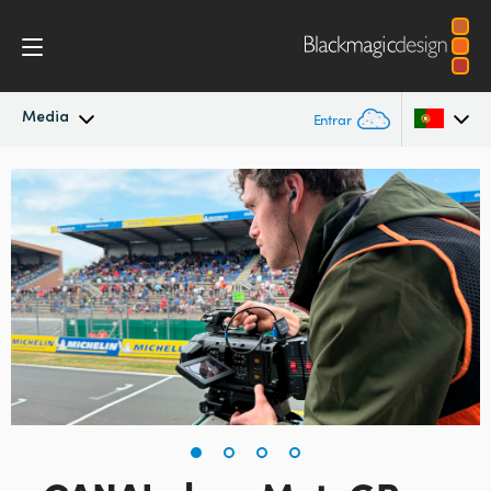
Media
Entrar
Novidades
Argentina
Australia
Arquivo
Austria
Imagens para Imprensa
Brazil
Canada
China
Denmark