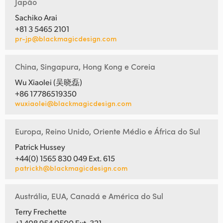
Japão
Sachiko Arai
+81 3 5465 2101
pr-jp@blackmagicdesign.com
China, Singapura, Hong Kong e Coreia
Wu Xiaolei (吴晓磊)
+86 17786519350
wuxiaolei@blackmagicdesign.com
Europa, Reino Unido, Oriente Médio e África do Sul
Patrick Hussey
+44(0) 1565 830 049 Ext. 615
patrickh@blackmagicdesign.com
Austrália, EUA, Canadá e América do Sul
Terry Frechette
+1 408 954 0500 Ext. 321