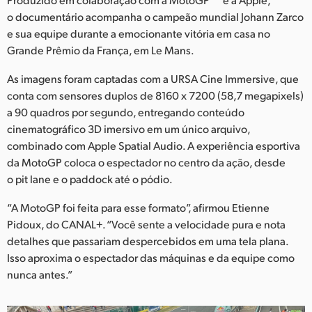
Netherlands
o documentário acompanha o campeão mundial Johann Zarco
New Zealand
e sua equipe durante a emocionante vitória em casa no
Grande Prêmio da França, em Le Mans.
Norway
As imagens foram captadas com a URSA Cine Immersive, que
Poland
conta com sensores duplos de 8160 x 7200 (58,7 megapixels)
a 90 quadros por segundo, entregando conteúdo
Portugal
cinematográfico 3D imersivo em um único arquivo,
combinado com Apple Spatial Audio. A experiência esportiva
Singapore
da MotoGP coloca o espectador no centro da ação, desde
o pit lane e o paddock até o pódio.
South Africa
“A MotoGP foi feita para esse formato”, afirmou Etienne
Spain
Pidoux, do CANAL+. “Você sente a velocidade pura e nota
detalhes que passariam despercebidos em uma tela plana.
Sweden
Isso aproxima o espectador das máquinas e da equipe como
Chinese Taipei
nunca antes.”
Turkey