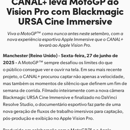
CANAL+ leva MotoGP ao
Finland
Vision Pro
com Blackmagic
URSA Cine Immersive
France
Germany
Viva a MotoGP™ como nunca antes neste setembro, com a
nova
experiência esportiva Apple Immersive que o CANAL+
Hong Kong SAR, China
levará ao Apple Vision Pro.
Manchester (Reino Unido) - Sexta-feira, 27 de junho de
India
2025 -
A MotoGP™ sempre desafiou os limites do que
Italy
o público consegue ver e ouvir na tela. Em seu mais recente
projeto, o CANAL+ procurou captar não apenas a velocidade,
Japan
mas também os momentos de silêncio que definem um fim de
semana de corrida. Filmado inteiramente com a nova câmera
Korea
Blackmagic URSA Cine Immersive e finalizado no DaVinci
Resolve Studio, o documentário esportivo faz parte de uma
Mexico
nova geração de fluxos de trabalho imersivos para captação,
pós-produção e exibição no Apple Vision Pro.
Malaysia
Produzido em colaboração com a MotoGP™ e a Apple,