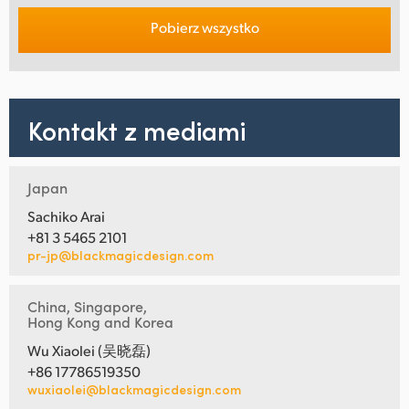
Pobierz wszystko
Kontakt z mediami
Japan
Sachiko Arai
+81 3 5465 2101
pr-jp@blackmagicdesign.com
China, Singapore,
Hong Kong and Korea
Wu Xiaolei (吴晓磊)
+86 17786519350
wuxiaolei@blackmagicdesign.com