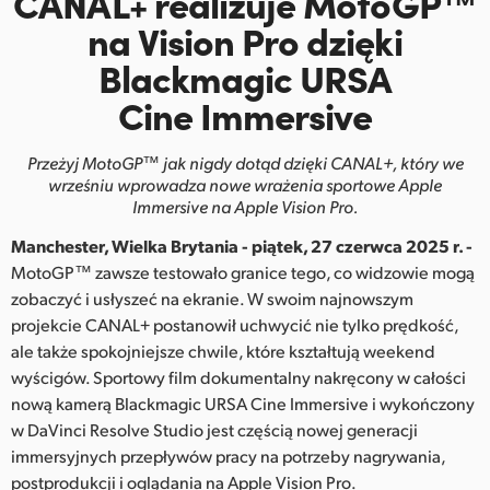
CANAL+ realizuje
MotoGP™
Finland
na Vision Pro dzięki
Blackmagic URSA
France
Cine Immersive
Germany
Przeżyj MotoGP™ jak nigdy dotąd dzięki CANAL+, który we
Hong Kong SAR, China
wrześniu
wprowadza nowe wrażenia sportowe Apple
Immersive na Apple Vision Pro.
India
Manchester, Wielka Brytania - piątek, 27 czerwca 2025 r. -
Italy
MotoGP™ zawsze testowało granice tego, co widzowie mogą
zobaczyć i usłyszeć na ekranie. W swoim najnowszym
Japan
projekcie CANAL+ postanowił uchwycić nie tylko prędkość,
ale także spokojniejsze chwile, które kształtują weekend
Korea
wyścigów. Sportowy film dokumentalny nakręcony w całości
Mexico
nową kamerą Blackmagic URSA Cine Immersive i wykończony
w DaVinci Resolve Studio jest częścią nowej generacji
Malaysia
immersyjnych przepływów pracy na potrzeby nagrywania,
postprodukcji i oglądania na Apple Vision Pro.