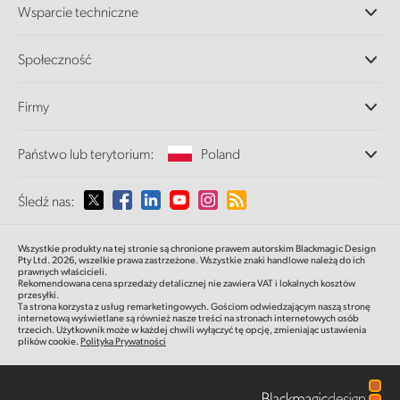
Wsparcie techniczne
DaVinci Resolve i oprogramowanie Fusion
Miksery produkcyjne ATEM
Dystrybutorzy
Społeczność
Ultimatte
Centrum wsparcia technicznego
Nagrywarki dyskowe
Skontaktuj się z nami
Splice Community
Firmy
Przechwytywanie i odtwarzanie
Skaner Cintel
Oddziały
Konwersja standardów
Państwo lub terytorium:
Poland
O nas
Konwertery nadawcze
Partnerzy
Monitorowanie
Proszę wybrać państwo lub terytorium
Śledź nas:
Multimedia
Pamięć sieciowa
MultiView
Argentina
Wszystkie produkty na tej stronie są chronione prawem autorskim Blackmagic Design
Routing i dystrybucja
Pty Ltd. 2026,
wszelkie prawa zastrzeżone.
Wszystkie znaki handlowe należą do ich
prawnych właścicieli.
Transmisja i kodowanie
Australia
Rekomendowana cena sprzedaży detalicznej nie zawiera VAT i lokalnych kosztów
przesyłki.
Ta strona korzysta z usług remarketingowych. Gościom odwiedzającym naszą stronę
internetową wyświetlane są również nasze treści na stronach internetowych osób
Austria
trzecich. Użytkownik może w każdej chwili wyłączyć tę opcję, zmieniając ustawienia
plików cookie.
Polityka Prywatności
Brazil