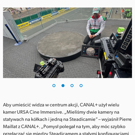
UAE
Ukraine
United Kingdom
United States
Aby umieścić widza w centrum akcji, CANAL+ użył wielu
kamer URSA Cine Immersive. „Mieliśmy dwie kamery na
statywach na kółkach i jedną na Steadicamie” – wyjaśnił Pierre
Maillat z CANAL+. „Pomysł polegał na tym, aby móc szybko
przełączać się między Steadicamem a stałymi konfiguracjami