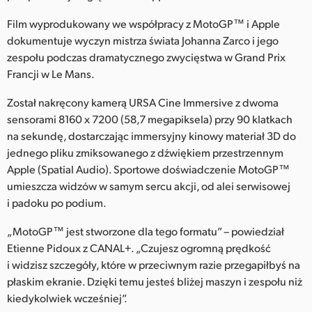
Netherlands
Film wyprodukowany we współpracy z MotoGP™ i Apple
New Zealand
dokumentuje wyczyn mistrza świata Johanna Zarco i jego
zespołu podczas dramatycznego zwycięstwa w Grand Prix
Norway
Francji w Le Mans.
Polska
Został nakręcony kamerą URSA Cine Immersive z dwoma
sensorami 8160 x 7200 (58,7 megapiksela) przy 90 klatkach
Portugal
na sekundę, dostarczając immersyjny kinowy materiał 3D do
Singapore
jednego pliku zmiksowanego z dźwiękiem przestrzennym
Apple (Spatial Audio). Sportowe doświadczenie MotoGP™
South Africa
umieszcza widzów w samym sercu akcji, od alei serwisowej
i padoku po podium.
Spain
„MotoGP™ jest stworzone dla tego formatu” – powiedział
Sweden
Etienne Pidoux z CANAL+. „Czujesz ogromną prędkość
i widzisz szczegóły, które w przeciwnym razie przegapiłbyś na
Chinese Taipei
płaskim ekranie. Dzięki temu jesteś bliżej maszyn i zespołu niż
kiedykolwiek wcześniej”.
Turkey