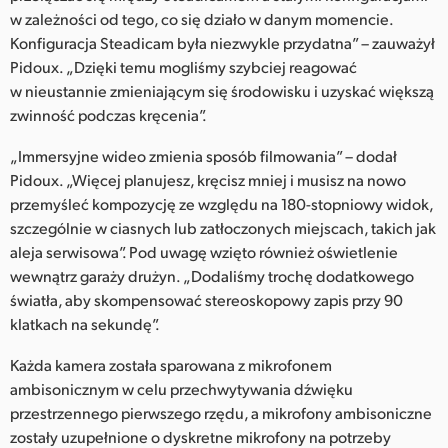
w zależności od tego, co się działo w danym momencie.
Konfiguracja Steadicam była niezwykle przydatna” – zauważył
Pidoux. „Dzięki temu mogliśmy szybciej reagować
w nieustannie zmieniającym się środowisku i uzyskać większą
zwinność podczas kręcenia”.
„Immersyjne wideo zmienia sposób filmowania” – dodał
Pidoux. „Więcej planujesz, kręcisz mniej i musisz na nowo
przemyśleć kompozycję ze względu na 180-stopniowy widok,
szczególnie w ciasnych lub zatłoczonych miejscach, takich jak
aleja serwisowa”. Pod uwagę wzięto również oświetlenie
wewnątrz garaży drużyn. „Dodaliśmy trochę dodatkowego
światła, aby skompensować stereoskopowy zapis przy 90
klatkach na sekundę”.
Każda kamera została sparowana z mikrofonem
ambisonicznym w celu przechwytywania dźwięku
przestrzennego pierwszego rzędu, a mikrofony ambisoniczne
zostały uzupełnione o dyskretne mikrofony na potrzeby