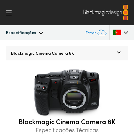
Especificações
Entrar
Cinema Camera
Argentina
Blackmagic
Cinema Camera 6K
Australia
Design
Austria
Acessórios
Brazil
Blackmagic OS
Canada
Blackmagic RAW
China
Blackmagic Cinema Camera 6K
Denmark
Especificações Técnicas
Galeria