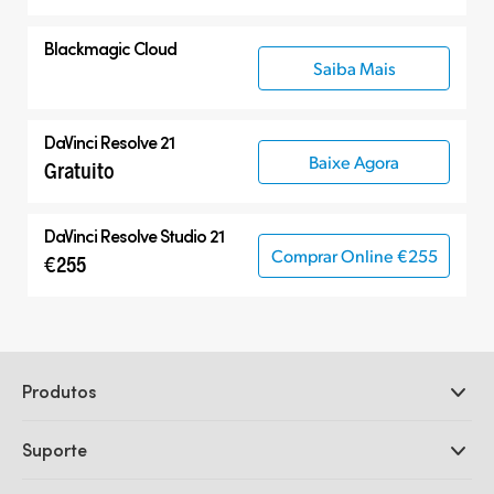
Blackmagic Cloud
Saiba Mais
DaVinci Resolve 21
Baixe Agora
Gratuito
DaVinci Resolve Studio 21
Comprar Online €255
€255
Produtos
Câmeras Profissionais
Suporte
DaVinci Resolve e Fusion
Switchers de Produção ATEM
Revendedores