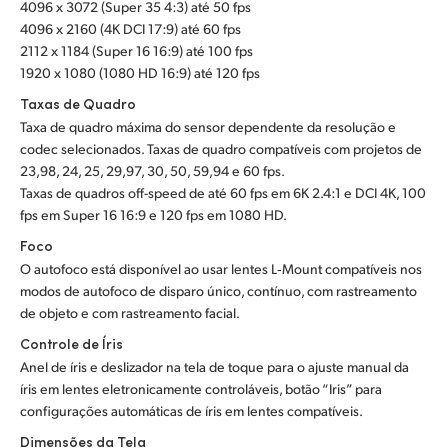
4096 x 3072 (Super 35 4:3) até 50 fps
UAE
4096 x 2160 (4K DCI 17:9) até 60 fps
2112 x 1184 (Super 16 16:9) até 100 fps
Ukraine
1920 x 1080 (1080 HD 16:9) até 120 fps
Taxas de Quadro
United Kingdom
Taxa de quadro máxima do sensor dependente da resolução e
codec selecionados. Taxas de quadro compatíveis com projetos de
United States
23,98, 24, 25, 29,97, 30, 50, 59,94 e 60 fps.
Taxas de quadros off-speed de até 60 fps em 6K 2.4:1 e DCI 4K, 100
fps em Super 16 16:9 e 120 fps em 1080 HD.
Foco
O autofoco está disponível ao usar lentes L‑Mount compatíveis nos
modos de autofoco de disparo único, contínuo, com rastreamento
de objeto e com rastreamento facial.
Controle de Íris
Anel de íris e deslizador na tela de toque para o ajuste manual da
íris em lentes eletronicamente controláveis, botão “Iris” para
configurações automáticas de íris em lentes compatíveis.
Dimensões da Tela