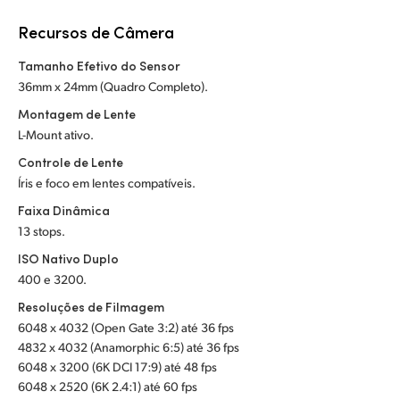
Netherlands
Recursos de Câmera
New Zealand
Tamanho Efetivo do Sensor
Norway
36mm x 24mm (Quadro Completo).
Montagem de Lente
Poland
L-Mount ativo.
Portugal
Controle de Lente
Íris e foco em lentes compatíveis.
Singapore
Faixa Dinâmica
13 stops.
South Africa
ISO Nativo Duplo
Spain
400 e 3200.
Resoluções de Filmagem
Sweden
6048 x 4032 (Open Gate 3:2) até 36 fps
Chinese Taipei
4832 x 4032 (Anamorphic 6:5) até 36 fps
6048 x 3200 (6K DCI 17:9) até 48 fps
Turkey
6048 x 2520 (6K 2.4:1) até 60 fps