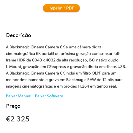
Finland
Imprimir PDF
Especificações
France
Germany
Descrição
Hong Kong SAR, China
A Blackmagic Cinema Camera 6K é uma câmera digital
cinematográfica 6K portátil de próxima geração com sensor full-
India
frame HDR de 6048 x 4032 de alta resolução, ISO nativo duplo,
L‑Mount, gravação em CFexpress e gravação direta em discos USB.
Italy
A Blackmagic Cinema Camera 6K inclui um filtro OLPF para um
melhor detalhamento e grava em Blackmagic RAW de 12 bits para
Japan
imagens cinematográficas e em proxies H.264 em tempo real.
Korea
Baixar Manual
Baixar Software
Preço
Mexico
€2 325
Malaysia