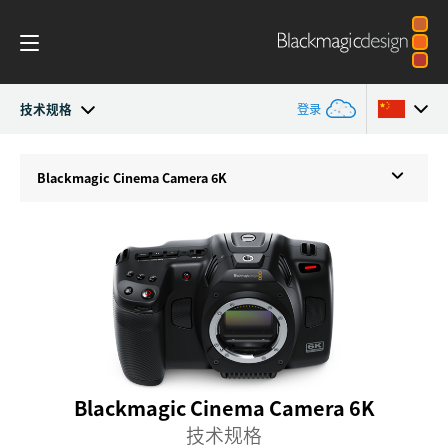
技术规格
登录
Cinema Camera
Argentina
Blackmagic
Cinema Camera 6K
Australia
设计
Austria
配件
Brazil
Blackmagic OS
Canada
Blackmagic RAW
中国
Blackmagic Cinema Camera 6K
Denmark
作品展示
技术规格