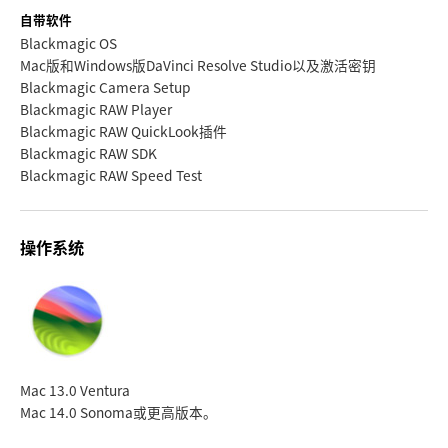
自带软件
Blackmagic OS
Mac版和Windows版DaVinci Resolve Studio以及激活密钥
Blackmagic Camera Setup
Blackmagic RAW Player
Blackmagic RAW QuickLook插件
Blackmagic RAW SDK
Blackmagic RAW Speed Test
操作系统
Mac 13.0 Ventura
Mac 14.0 Sonoma
或更高版本。