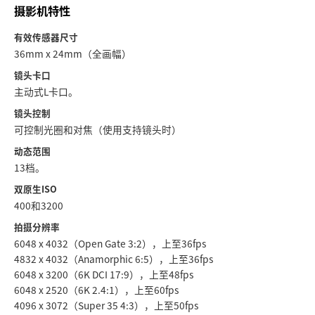
Netherlands
摄影机特性
New Zealand
有效传感器尺寸
36mm x 24mm（全画幅）
Norway
镜头卡口
主动式L卡口。
Poland
镜头控制
Portugal
可控制光圈和对焦（使用支持镜头时）
动态范围
Singapore
13档。
South Africa
双原生ISO
400和3200
Spain
拍摄分辨率
6048 x 4032（Open Gate 3:2），上至36fps
Sweden
4832 x 4032（Anamorphic 6:5），上至36fps
中华台北
6048 x 3200（6K DCI 17:9），上至48fps
6048 x 2520（6K 2.4:1），上至60fps
Turkey
4096 x 3072（Super 35 4:3），上至50fps