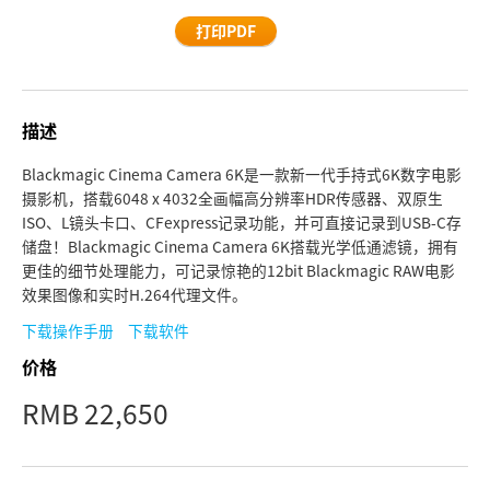
Finland
打印PDF
技术规格
France
Germany
描述
中国香港
Blackmagic Cinema Camera 6K是一款新一代手持式6K数字电影
摄影机，搭载6048 x 4032全画幅高分辨率HDR传感器、双原生
India
ISO、L镜头卡口、CFexpress记录功能，并可直接记录到USB-C存
储盘！Blackmagic Cinema Camera 6K搭载光学低通滤镜，拥有
Italy
更佳的细节处理能力，可记录惊艳的12bit Blackmagic RAW电影
效果图像和实时H.264代理文件。
Japan
下载操作手册
下载软件
Korea
价格
Mexico
RMB 22,650
Malaysia