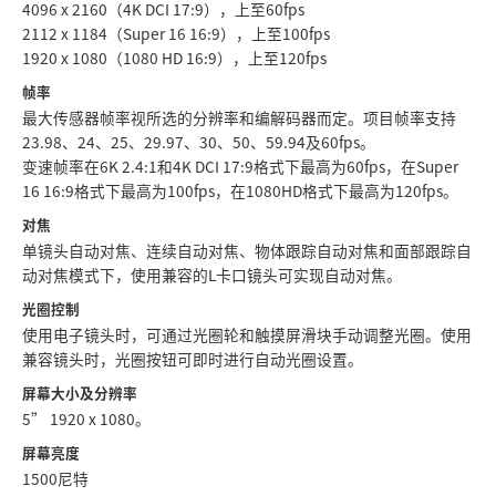
4096 x 2160（4K DCI 17:9），上至60fps
UAE
2112 x 1184（Super 16 16:9），上至100fps
1920 x 1080（1080 HD 16:9），上至120fps
Ukraine
帧率
最大传感器帧率视所选的分辨率和编解码器而定。项目帧率支持
United Kingdom
23.98、24、25、29.97、30、50、59.94及60fps。
变速帧率在6K 2.4:1和4K DCI 17:9格式下最高为60fps，在Super
United States
16 16:9格式下最高为100fps，在1080HD格式下最高为120fps。
对焦
单镜头自动对焦、连续自动对焦、物体跟踪自动对焦和面部跟踪自
动对焦模式下，使用兼容的L卡口镜头可实现自动对焦。
光圈控制
使用电子镜头时，可通过光圈轮和触摸屏滑块手动调整光圈。使用
兼容镜头时，光圈按钮可即时进行自动光圈设置。
屏幕大小及分辨率
5” 1920 x 1080。
屏幕亮度
1500尼特