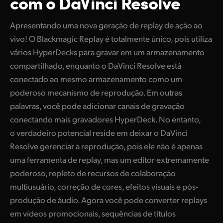
com o DaVinci Resolve
Finland
Apresentando uma nova geração de replay de ação ao
France
vivo! O Blackmagic Replay é totalmente único, pois utiliza
vários HyperDecks para gravar em um armazenamento
Germany
compartilhado, enquanto o DaVinci Resolve está
Hong Kong SAR, China
conectado ao mesmo armazenamento como um
poderoso mecanismo de reprodução. Em outras
India
palavras, você pode adicionar canais de gravação
Italy
conectando mais gravadores HyperDeck. No entanto,
o verdadeiro potencial reside em deixar o DaVinci
Japan
Resolve gerenciar a reprodução, pois ele não é apenas
uma ferramenta de replay, mas um editor extremamente
Korea
poderoso, repleto de recursos de colaboração
Mexico
multiusuário, correção de cores, efeitos visuais e pós-
produção de áudio. Agora você pode converter replays
Malaysia
em vídeos promocionais, sequências de títulos