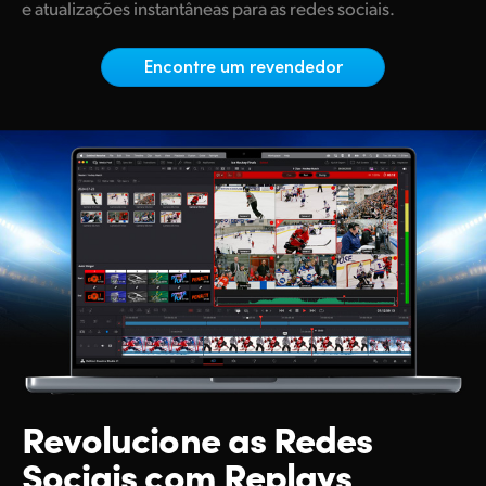
Netherlands
e atualizações instantâneas para as redes sociais.
New Zealand
Encontre um revendedor
Norway
Poland
Portugal
Singapore
South Africa
Spain
Sweden
Chinese Taipei
Revolucione as
Redes
Sociais com Replays
Turkey