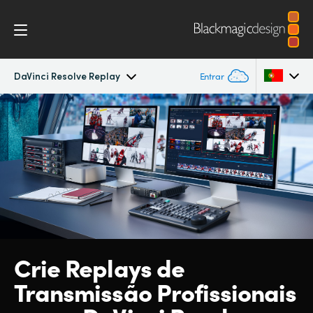
DaVinci Resolve Replay
Entrar
DaVinci Resolve Replay
Argentina
Australia
Especificações
Austria
Brazil
Canada
Crie Replays
de
China
Transmissão Profissionais
Denmark