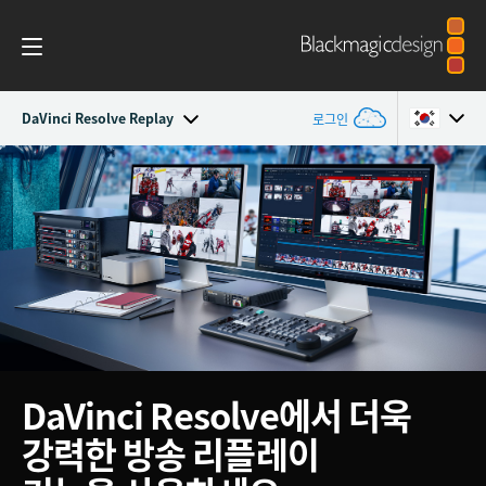
DaVinci Resolve Replay
로그인
DaVinci Resolve Replay
Argentina
Australia
사양
Austria
Brazil
Canada
DaVinci Resolve에서 더욱
China
강력한
방송 리플레이
Denmark