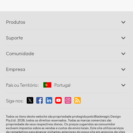
Produtos
Câmeras Profissionais
Suporte
DaVinci Resolve e Fusion
Switchers de Produção ATEM
Revendedores
Comunidade
Ultimatte
Central de Suporte Técnico
Gravadores de Disco
Fale Conosco
Comunidade Splice
Empresa
Captura e Reprodução
Cintel Scanner
Escritórios
Conversão de Padrões
País ou Território:
Portugal
Sobre a Blackmagic Design
Conversores Broadcast
Parcerias
Monitoramento
Selecione seu país ou território
Siga-nos:
Imprensa
Armazenamento em Rede
MultiView
Argentina
Todos os itens deste website são propriedade protegida pela Blackmagic Design
Roteamento e Distribuição
Pty.Ltd. 2026, todos os direitos reservados. Todas as marcas comerciais são
propriedade de seus respectivos donos. Os preços sugeridos ao consumidor
Streaming e Codificação
Australia
excluem impostos sobre as vendas e custos de envio locais. Este site utiliza serviços
de remarketing para alcançar visitantes anteriores do nosso site em anúncios de sites