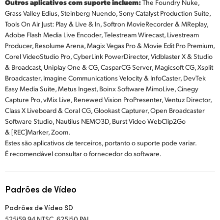
Outros aplicativos com suporte incluem:
The Foundry Nuke,
Grass Valley Edius, Steinberg Nuendo, Sony Catalyst Production Suite,
Tools On Air Just: Play & Live & In, Softron MovieRecorder & MReplay,
Adobe Flash Media Live Encoder, Telestream Wirecast, Livestream
Producer, Resolume Arena, Magix Vegas Pro & Movie Edit Pro Premium,
Corel VideoStudio Pro, CyberLink PowerDirector, Vidblaster X & Studio
& Broadcast, Uniplay One & CG, CasparCG Server, Magicsoft CG, Xsplit
Broadcaster, Imagine Communications Velocity & InfoCaster, DevTek
Easy Media Suite, Metus Ingest, Boinx Software MimoLive, Cinegy
Capture Pro, vMix Live, Renewed Vision ProPresenter, Ventuz Director,
Class X Liveboard & Coral CG, Glookast Capturer, Open Broadcaster
Software Studio, Nautilus NEMO3D, Burst Video WebClip2Go
& [REC]Marker, Zoom.
Estes são aplicativos de terceiros, portanto o suporte pode variar.
É recomendável consultar o fornecedor do software.
Padrões de Vídeo
Padrões de Vídeo SD
525i59.94 NTSC, 625i50 PAL