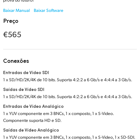
Netherlands
Baixar Manual
Baixar Software
New Zealand
Preço
Norway
€565
Poland
Portugal
Conexões
Singapore
Entradas de Vídeo SDI
1 x SD/HD/2K/4K de 10 bits. Suporta 4:2:2 a 6 Gb/s e 4:4:4 a 3 Gb/s.
South Africa
Saídas de Vídeo SDI
Spain
1 x SD/HD/2K/4K de 10 bits. Suporta 4:2:2 a 6 Gb/s e 4:4:4 a 3 Gb/s.
Entradas de Vídeo Analógico
Sweden
1 x YUV componente em 3 BNCs, 1 x composto, 1 x S-Video.
Componente suporta HD e SD.
Chinese Taipei
Saídas de Vídeo Analógico
Turkey
1 x YUV componente em 3 BNCs, 1 x composto, 1 x S-Video, 1 x SD-SDI.