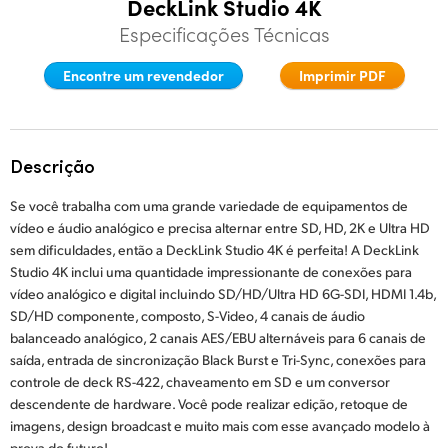
DeckLink Studio 4K
Finland
Especificações Técnicas
Especificações
France
Encontre um revendedor
Imprimir PDF
Germany
Hong Kong SAR, China
Descrição
India
Se você trabalha com uma grande variedade de equipamentos de
vídeo e áudio analógico e precisa alternar entre SD, HD, 2K e Ultra HD
Italy
sem dificuldades, então a DeckLink Studio 4K é perfeita! A DeckLink
Studio 4K inclui uma quantidade impressionante de conexões para
Japan
vídeo analógico e digital incluindo SD/HD/Ultra HD 6G-SDI, HDMI 1.4b,
SD/HD componente, composto, S-Video, 4 canais de áudio
Korea
balanceado analógico, 2 canais AES/EBU alternáveis para 6 canais de
saída, entrada de sincronização Black Burst e Tri-Sync, conexões para
Mexico
controle de deck RS-422, chaveamento em SD e um conversor
descendente de hardware. Você pode realizar edição, retoque de
Malaysia
imagens, design broadcast e muito mais com esse avançado modelo à
prova do futuro!