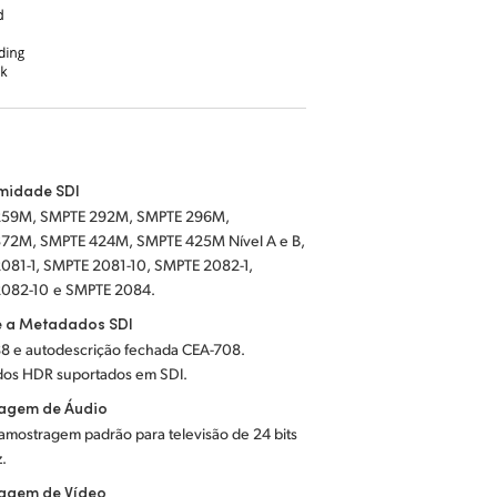
midade SDI
259M, SMPTE 292M, SMPTE 296M,
2M, SMPTE 424M, SMPTE 425M Nível A e B,
081-1, SMPTE 2081-10, SMPTE 2082-1,
SMPTE 2082-10 e SMPTE 2084.
e a Metadados SDI
8 e autodescrição fechada CEA-708.
os HDR suportados em SDI.
agem de Áudio
amostragem padrão para televisão de 24 bits
.
agem de Vídeo