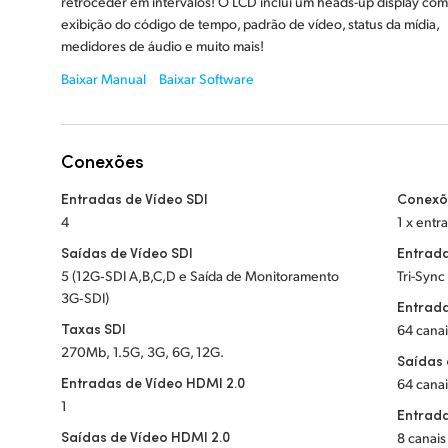
retroceder em intervalos! O LCD inclui um heads-up display com
exibição do código de tempo, padrão de vídeo, status da mídia,
medidores de áudio e muito mais!
Baixar Manual
Baixar Software
Conexões
Entradas de Vídeo SDI
Conexõ
4
1 x entr
Saídas de Vídeo SDI
Entrad
5 (12G‑SDI A,B,C,D e Saída de Monitoramento
Tri-Sync
3G‑SDI)
Entrada
Taxas SDI
64 cana
270Mb, 1.5G, 3G, 6G, 12G.
Saídas 
Entradas de Vídeo HDMI 2.0
64 cana
1
Entrad
Saídas de Vídeo HDMI 2.0
8 canais