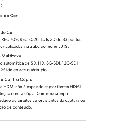
:2.
o de Cor
 de Cor
, REC 709, REC 2020. LUTs 3D de 33 pontos
er aplicadas via a aba do menu LUTS.
 Multitaxa
o automática de SD, HD, 6G‑SDI, 12G‑SDI,
 2SI de enlace quádruplo.
ão Contra Cópia
da HDMI não é capaz de captar fontes HDMI
teção contra cópia. Confirme sempre
edade de direitos autorais antes da captura ou
ição de conteúdo.