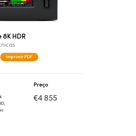
e 8K HDR
cnicas
Imprimir PDF
Preço
€4 855
k
3D,
ão