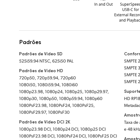
Padrões
Padrões de Vídeo SD
Confor
525i59.94 NTSC, 625i50 PAL
SMPTE 
SMPTE 37
Padrões de Vídeo HD
SMPTE 2
720p50, 720p59.94, 720p60
1080i50, 1080i59.94, 1080i60
Suport
1080p23.98, 1080p24, 1080p25, 1080p29.97,
1080p30, 1080p50, 1080p59.94, 1080p60
HD RP18
1080PsF23.98, 1080PsF24, 1080PsF25,
Metadad
1080PsF29.97, 1080PsF30
Amostr
Padrões de Vídeo DCI 2K
Taxa de 
1080p23.98 DCI, 1080p24 DCI, 1080p25 DCI
e 48 kHz
1080PsF23.98 DCI, 1080PsF24 DCI, 1080PsF25 DCI
Amostr