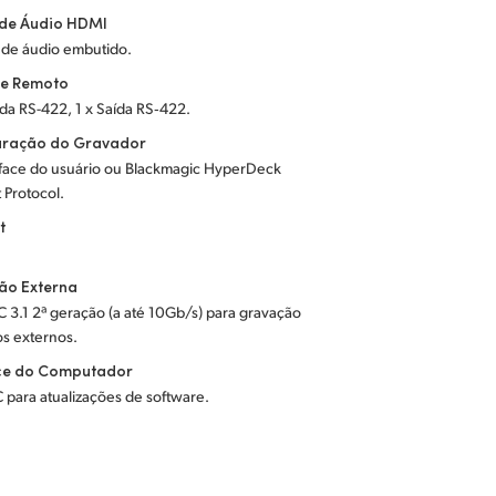
 de Áudio HDMI
 de áudio embutido.
le Remoto
ada RS-422, 1 x Saída RS‑422.
uração do Gravador
erface do usuário ou Blackmagic HyperDeck
 Protocol.
t
ão Externa
C 3.1 2ª geração (a até 10Gb/s) para gravação
os externos.
ace do Computador
 para atualizações de software.