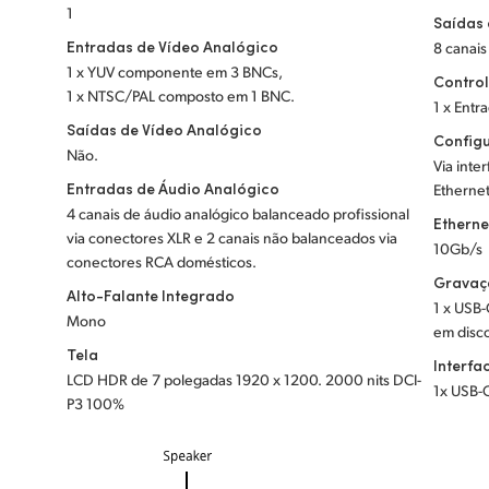
1
Saídas
Entradas de Vídeo Analógico
8 canais
1 x YUV componente em 3 BNCs,
Contro
1 x NTSC/PAL composto em 1 BNC.
1 x Entr
Saídas de Vídeo Analógico
Config
Não.
Via int
Entradas de Áudio Analógico
Ethernet
4 canais de áudio analógico balanceado profissional
Etherne
via conectores XLR e 2 canais não balanceados via
10Gb/s
conectores RCA domésticos.
Gravaç
Alto-Falante Integrado
1 x USB-
Mono
em disc
Tela
Interf
LCD HDR de 7 polegadas 1920 x 1200. 2000 nits DCI-
1x USB-C
P3 100%