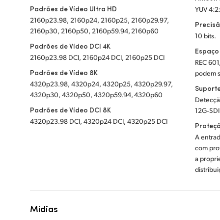
Padrões de Vídeo Ultra HD
YUV 4:2
2160p23.98, 2160p24, 2160p25, 2160p29.97,
Precisã
2160p30, 2160p50, 2160p59.94, 2160p60
10 bits.
Padrões de Vídeo DCI 4K
Espaço
2160p23.98 DCI, 2160p24 DCI, 2160p25 DCI
REC 601
Padrões de Vídeo 8K
podem s
4320p23.98, 4320p24, 4320p25, 4320p29.97,
Suporte
4320p30, 4320p50, 4320p59.94, 4320p60
Detecçã
Padrões de Vídeo DCI 8K
12G‑SDI
4320p23.98 DCI, 4320p24 DCI, 4320p25 DCI
Proteç
A entra
com pro
a propri
distribu
Mídias