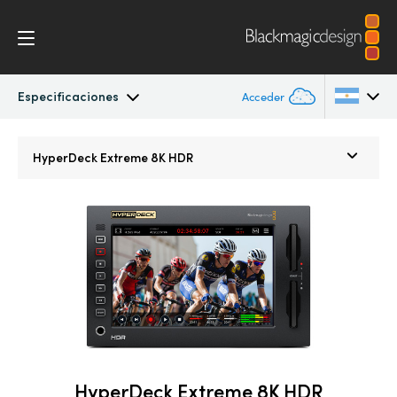
Especificaciones
Acceder
HyperDeck Extreme
Argentina
HyperDeck Extreme 8K HDR
Australia
Control
Austria
Especificaciones
Brazil
Canada
China
Denmark
HyperDeck Extreme 8K HDR