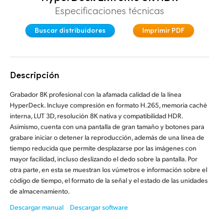
Especificaciones técnicas
Finland
Buscar distribuidores
Imprimir PDF
France
Germany
Hong Kong SAR, China
Descripción
India
Grabador 8K profesional con la afamada calidad de la línea
HyperDeck. Incluye compresión en formato H.265, memoria caché
Italy
interna, LUT 3D, resolución 8K nativa y compatibilidad HDR.
Asimismo, cuenta con una pantalla de gran tamaño y botones para
Japan
grabare iniciar o detener la reproducción, además de una línea de
tiempo reducida que permite desplazarse por las imágenes con
Korea
mayor facilidad, incluso deslizando el dedo sobre la pantalla. Por
otra parte, en esta se muestran los vúmetros e información sobre el
Mexico
código de tiempo, el formato de la señal y el estado de las unidades
de almacenamiento.
Malaysia
Descargar manual
Descargar software