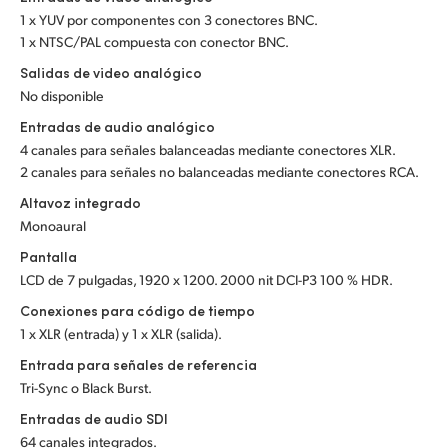
1 x YUV por componentes con 3 conectores BNC.
UAE
1 x NTSC/PAL compuesta con conector BNC.
Ukraine
Salidas de video analógico
No disponible
United Kingdom
Entradas de audio analógico
4 canales para señales balanceadas mediante conectores XLR.
United States
2 canales para señales no balanceadas mediante conectores RCA.
Altavoz integrado
Monoaural
Pantalla
LCD de 7 pulgadas, 1920 x 1200. 2000 nit DCI-P3 100 % HDR.
Conexiones para código de tiempo
1 x XLR (entrada) y 1 x XLR (salida).
Entrada para señales de referencia
Tri-Sync o Black Burst.
Entradas de audio SDI
64 canales integrados.