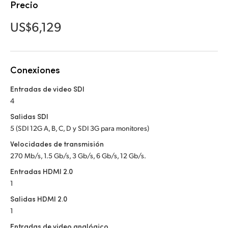
Netherlands
Precio
New Zealand
US$6,129
Norway
Poland
Conexiones
Portugal
Entradas de video SDI
4
Singapore
Salidas SDI
5 (SDI 12G A, B, C, D y SDI 3G para monitores)
South Africa
Velocidades de transmisión
España
270 Mb/s, 1.5 Gb/s, 3 Gb/s, 6 Gb/s, 12 Gb/s.
Entradas HDMI 2.0
Sweden
1
Chinese Taipei
Salidas HDMI 2.0
1
Turkey
Entradas de video analógico