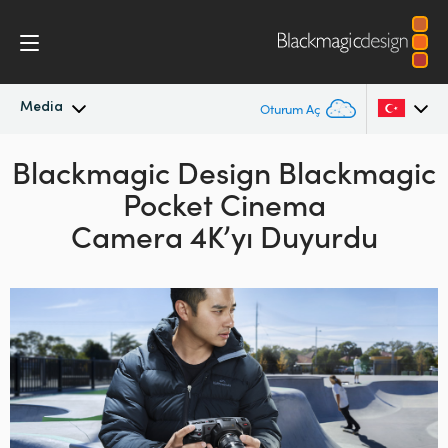
Media
Oturum Aç
Blackmagic Design Blackmagic
En Son Haberler
Argentina
Pocket Cinema
Australia
Haber Arşivi
Camera 4K’yı Duyurdu
Austria
Basın Resimleri
Brazil
Canada
China
Denmark