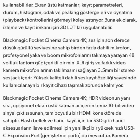
kullanabilirler. Ekran üstü katmanlar; kayıt parametreleri,
durum, histogram, odak ve peaking göstergeleri ve oynatma
(playback) kontrollerini görmeyi kolaylaştırıyor. Buna ek olarak,
izleme ve kayıt imkanı için 3D LUT’lar uygulanabilir.
Blackmagic Pocket Cinema Camera 4K; ses için son derece
düşük gürültü seviyesine sahip birden fazla dahili mikrofon,
profesyonel yaka ve boom mikrofonlarını takmaya yarayan 48
voltluk fantom güç içerikli bir mini XLR giriş ve farklı video
kamera mikrofonlarının takılmasını sağlayan 3.5mm bir stereo
ses jack içerir. Yüksek kaliteli dahili ses kayıt özelliği sayesinde
kullanıcılar ayrı bir kayıt cihazı taşımak zorunda kalmıyor.
Blackmagic Pocket Cinema Camera 4K; HDR videonun yanı
sıra, opsiyonel ekran üstü katmanlar içeren temiz 10-bit video
sinyal çıktısı sunan, tam boyutlu bir HDMI konektöre de
sahiptir. Flash bellek ve harici kayıt için bir SSD gibi harici
aksesuarların ilave edilmesi için yenilikçi bir yüksek hızlı USB-
C Expansion Port (genişletme portu) da mevcuttur. Kamera