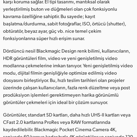
karşı koruma sağlar. El tipi tasarımı, mantıksal olarak
yerleştirilmiş buton ve düğmeleri olan çok fonksiyonlu
kavrama özelliğine sahiptir. Bu sayede; kayıt
başlatma/durdurma, sabit fotoğraflar, ISO, örtücü (shutter),
obtüratör, beyaz ayar, güç vb. nice temel çekim
fonksiyonlarına süper hızlı erişim sunar.
Dördüncü nesil Blackmagic Design renk bilimi, kullanıcıların,
HDR görüntüleri film, video ve yeni genişletilmiş video
modlarına çekmelerine imkan tanıyor. Yeni genişletilmiş video
modu, dijital filmin genişliğiyle optimize edilmiş video
dosyasını birleştiriyor. Bu, hızlı teslim tarihleri olan projeler
üzerinde çalışan kullanıcıların, fazla renk düzeltme veya post
prodüksiyon işlemleri gerektirmeyen harika görünümlü
görüntüler çekmeleri için ideal bir çözüm sunuyor.
Görüntüler, standart SD kartları, daha hızlı UHS-II kartları veya
CFast 2.0 kartlarına ProRes veya RAW formatlarında
kaydedilebilir. Blackmagic Pocket Cinema Camera 4K,
saniyede 60 kareye kadar hızla 4K görüntüler ve saniyede 120