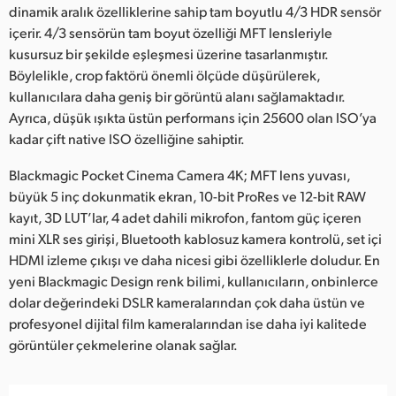
dinamik aralık özelliklerine sahip tam boyutlu 4/3 HDR sensör
UAE
içerir. 4/3 sensörün tam boyut özelliği MFT lensleriyle
kusursuz bir şekilde eşleşmesi üzerine tasarlanmıştır.
Ukraine
Böylelikle, crop faktörü önemli ölçüde düşürülerek,
kullanıcılara daha geniş bir görüntü alanı sağlamaktadır.
United Kingdom
Ayrıca, düşük ışıkta üstün performans için 25600 olan ISO’ya
United States
kadar çift native ISO özelliğine sahiptir.
Blackmagic Pocket Cinema Camera 4K; MFT lens yuvası,
büyük 5 inç dokunmatik ekran, 10-bit ProRes ve 12-bit RAW
kayıt, 3D LUT’lar, 4 adet dahili mikrofon, fantom güç içeren
mini XLR ses girişi, Bluetooth kablosuz kamera kontrolü, set içi
HDMI izleme çıkışı ve daha nicesi gibi özelliklerle doludur. En
yeni Blackmagic Design renk bilimi, kullanıcıların, onbinlerce
dolar değerindeki DSLR kameralarından çok daha üstün ve
profesyonel dijital film kameralarından ise daha iyi kalitede
görüntüler çekmelerine olanak sağlar.