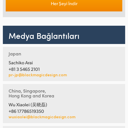
Her Şeyi İndir
Medya Bağlantıları
Japan
Sachiko Arai
+81 3 5465 2101
pr-jp@blackmagicdesign.com
China, Singapore,
Hong Kong and Korea
Wu Xiaolei (吴晓磊)
+86 17786519350
wuxiaolei@blackmagicdesign.com