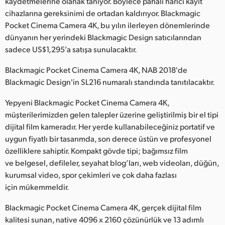
kaydetmelerine olanak tanıyor. Böylece pahalı harici kayıt
Netherlands
cihazlarına gereksinimi de ortadan kaldırıyor. Blackmagic
New Zealand
Pocket Cinema Camera 4K, bu yılın ilerleyen dönemlerinde
dünyanın her yerindeki Blackmagic Design satıcılarından
Norway
sadece US$1,295’a satışa sunulacaktır.
Poland
Blackmagic Pocket Cinema Camera 4K, NAB 2018'de
Blackmagic Design'in SL216 numaralı standında tanıtılacaktır.
Portugal
Yepyeni Blackmagic Pocket Cinema Camera 4K,
Singapore
müşterilerimizden gelen talepler üzerine geliştirilmiş bir el tipi
dijital film kameradır. Her yerde kullanabileceğiniz portatif ve
South Africa
uygun fiyatlı bir tasarımda, son derece üstün ve profesyonel
özelliklere sahiptir. Kompakt gövde tipi; bağımsız film
Spain
ve belgesel, defileler, seyahat blog’ları, web videoları, düğün,
Sweden
kurumsal video, spor çekimleri ve çok daha fazlası
için mükemmeldir.
Chinese Taipei
Blackmagic Pocket Cinema Camera 4K, gerçek dijital film
Turkey
kalitesi sunan, native 4096 x 2160 çözünürlük ve 13 adımlı