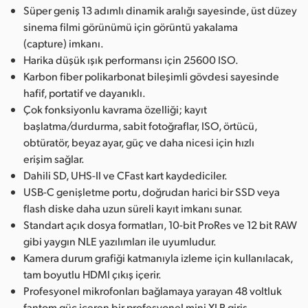
Süper geniş 13 adımlı dinamik aralığı sayesinde, üst düzey
sinema filmi görünümü için görüntü yakalama
(capture) imkanı.
Harika düşük ışık performansı için 25600 ISO.
Karbon fiber polikarbonat bileşimli gövdesi sayesinde
hafif, portatif ve dayanıklı.
Çok fonksiyonlu kavrama özelliği; kayıt
başlatma/durdurma, sabit fotoğraflar, ISO, örtücü,
obtüratör, beyaz ayar, güç ve daha nicesi için hızlı
erişim sağlar.
Dahili SD, UHS-II ve CFast kart kaydediciler.
USB-C genişletme portu, doğrudan harici bir SSD veya
flash diske daha uzun süreli kayıt imkanı sunar.
Standart açık dosya formatları, 10-bit ProRes ve 12 bit RAW
gibi yaygın NLE yazılımları ile uyumludur.
Kamera durum grafiği katmanıyla izleme için kullanılacak,
tam boyutlu HDMI çıkış içerir.
Profesyonel mikrofonları bağlamaya yarayan 48 voltluk
fantom güç içeren bir profesyonel mini XLR giriş.