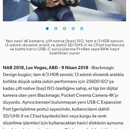
Finland
France
Germany
Yeni nesil 4K kamera; çift native (baz) ISO, tam 4/3 HDR sensör,
Hong Kong SAR, China
13 adımlı dinamik aralık ve dahili SD/UHS-II ile CFast kartlarına
ve hatta harici USB-C sürücülerine ProRes veya RAW kayıt
özellikleri sunar
India
NAB 2018, Las Vegas, ABD - 9 Nisan 2018
- Blackmagic
Italy
Design bugün; tam 4/3 HDR sensör, 13 adımlı dinamik aralıkla
Japan
birlikte düşük ışıkta üstün performans için 25600 ISO’ya
kadar, çift native (baz) ISO özelliğine sahip, el tipi bir dijital
Korea
kamera olan yeni Blackmagic Pocket Cinema Camera 4K’yı
duyurdu. Ayrıca benzeri bulunmayan yeni USB-C Expansion
Mexico
Port (genişletme portu) sayesinde, kullanıcıların dahili
SD/UHS-II ve CFast kaydedicileri veya kurgu ile renk
Malaysia
düzeltme işlemleri için kullanacakları harici disklerin aynısına