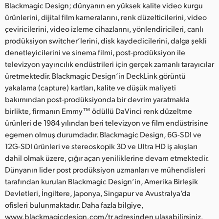
Blackmagic Design; dünyanın en yüksek kalite video kurgu
ürünlerini, dijital film kameralarını, renk düzelticilerini, video
çeviricilerini, video izleme cihazlarını, yönlendiricileri, canlı
prodüksiyon switcher’lerini, disk kaydedicilerini, dalga şekli
denetleyicilerini ve sinema filmi, post-prodüksiyon ile
televizyon yayıncılık endüstrileri için gerçek zamanlı tarayıcılar
üretmektedir. Blackmagic Design’in DeckLink görüntü
yakalama (capture) kartları, kalite ve düşük maliyeti
bakımından post-prodüksiyonda bir devrim yaratmakla
birlikte, firmanın Emmy™ ödüllü DaVinci renk düzeltme
ürünleri de 1984 yılından beri televizyon ve film endüstrisine
egemen olmuş durumdadır. Blackmagic Design, 6G-SDI ve
12G-SDI ürünleri ve stereoskopik 3D ve Ultra HD iş akışları
dahil olmak üzere, çığır açan yeniliklerine devam etmektedir.
Dünyanın lider post prodüksiyon uzmanları ve mühendisleri
tarafından kurulan Blackmagic Design’in, Amerika Birleşik
Devletleri, İngiltere, Japonya, Singapur ve Avustralya’da
ofisleri bulunmaktadır. Daha fazla bilgiye,
www.blackmagicdesign.com/tr adresinden ulaşabilirsiniz.