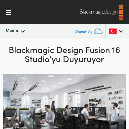
Media
Oturum Aç
En Son Haberler
Blackmagic Design Fusion 16
Argentina
Studio’yu Duyuruyor
Australia
Haber Arşivi
Austria
Basın Resimleri
Brazil
Canada
China
Denmark