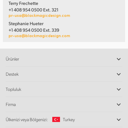
Terry Frechette
+1 408 954 0500 Ext. 321
pr-usa@blackmagicdesign.com
Stephanie Hueter
+1 408 954 0500 Ext. 339
pr-usa@blackmagicdesign.com
Ürünler
Profesyonel Video Kameraları
Destek
DaVinci Resolve ve Fusion Yazılımı
ATEM Prodüksiyon Görüntü Mikserleri
Yetkili Bayiler
Topluluk
Ultimatte
Destek Merkezi
Disk Kaydediciler
Bize ulaşın
Splice Topluluğu
Firma
Kayıt ve Oynatım
Cintel Tarayıcı
Ofislerimiz
Video Format Çevirici
Ülkenizi veya Bölgenizi:
Turkey
Hakkımızda
Yayın Çeviricileri