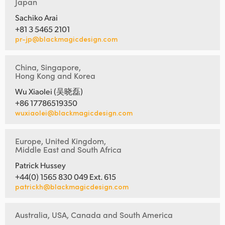
Japan
Sachiko Arai
+81 3 5465 2101
pr-jp@blackmagicdesign.com
China, Singapore,
Hong Kong and Korea
Wu Xiaolei (吴晓磊)
+86 17786519350
wuxiaolei@blackmagicdesign.com
Europe, United Kingdom,
Middle East and South Africa
Patrick Hussey
+44(0) 1565 830 049 Ext. 615
patrickh@blackmagicdesign.com
Australia, USA, Canada and South America