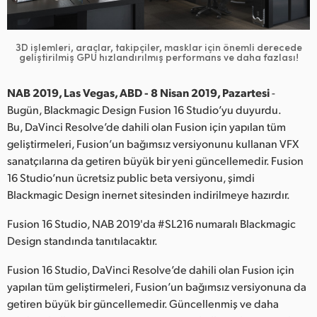
Finland
France
3D işlemleri, araçlar, takipçiler, masklar için önemli
derecede
geliştirilmiş GPU hızlandırılmış performans ve daha fazlası!
Germany
NAB 2019, Las Vegas, ABD - 8 Nisan 2019, Pazartesi
-
Hong Kong SAR, China
Bugün, Blackmagic Design Fusion 16 Studio’yu duyurdu.
Bu, DaVinci Resolve’de dahili olan Fusion için yapılan tüm
India
geliştirmeleri, Fusion’un bağımsız versiyonunu kullanan VFX
sanatçılarına da getiren büyük bir yeni güncellemedir. Fusion
Italy
16 Studio’nun ücretsiz public beta versiyonu, şimdi
Blackmagic Design inernet sitesinden indirilmeye hazırdır.
Japan
Fusion 16 Studio, NAB 2019'da #SL216 numaralı Blackmagic
Korea
Design standında tanıtılacaktır.
Mexico
Fusion 16 Studio, DaVinci Resolve’de dahili olan Fusion için
yapılan tüm geliştirmeleri, Fusion’un bağımsız versiyonuna da
Malaysia
getiren büyük bir güncellemedir. Güncellenmiş ve daha