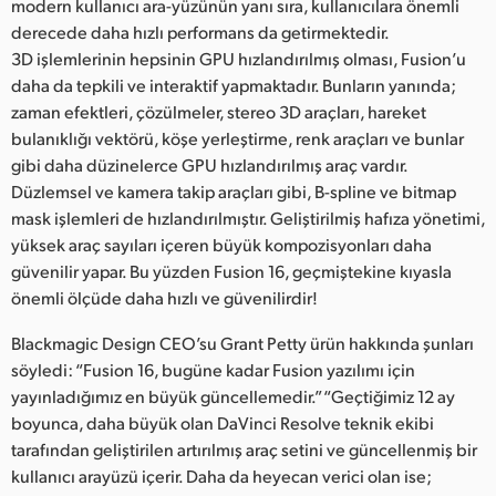
Netherlands
modern kullanıcı ara-yüzünün yanı sıra, kullanıcılara önemli
derecede daha hızlı performans da getirmektedir.
New Zealand
3D işlemlerinin hepsinin GPU hızlandırılmış olması, Fusion’u
daha da tepkili ve interaktif yapmaktadır. Bunların yanında;
Norway
zaman efektleri, çözülmeler, stereo 3D araçları, hareket
bulanıklığı vektörü, köşe yerleştirme, renk araçları ve bunlar
Poland
gibi daha düzinelerce GPU hızlandırılmış araç vardır.
Düzlemsel ve kamera takip araçları gibi, B-spline ve bitmap
Portugal
mask işlemleri de hızlandırılmıştır. Geliştirilmiş hafıza yönetimi,
Singapore
yüksek araç sayıları içeren büyük kompozisyonları daha
güvenilir yapar. Bu yüzden Fusion 16, geçmiştekine kıyasla
South Africa
önemli ölçüde daha hızlı ve güvenilirdir!
Spain
Blackmagic Design CEO’su Grant Petty ürün hakkında şunları
söyledi: “Fusion 16, bugüne kadar Fusion yazılımı için
Sweden
yayınladığımız en büyük güncellemedir.” “Geçtiğimiz 12 ay
boyunca, daha büyük olan DaVinci Resolve teknik ekibi
Chinese Taipei
tarafından geliştirilen artırılmış araç setini ve güncellenmiş bir
kullanıcı arayüzü içerir. Daha da heyecan verici olan ise;
Turkey