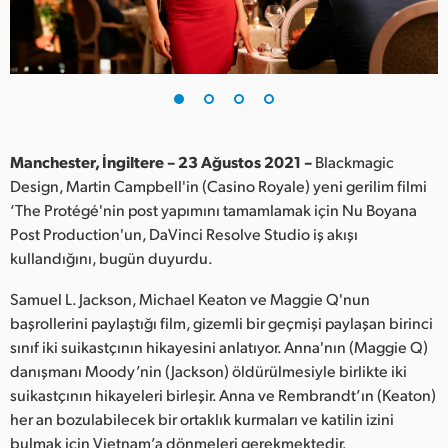
Finland
France
Germany
Hong Kong SAR, China
Manchester, İngiltere – 23 Ağustos 2021 –
Blackmagic
Design, Martin Campbell'in (Casino Royale) yeni gerilim filmi
India
‘The Protégé'nin post yapımını tamamlamak için Nu Boyana
Post Production'un, DaVinci Resolve Studio iş akışı
Italy
kullandığını, bugün duyurdu.
Japan
Samuel L. Jackson, Michael Keaton ve Maggie Q'nun
Korea
başrollerini paylaştığı film, gizemli bir geçmişi paylaşan birinci
sınıf iki suikastçının hikayesini anlatıyor. Anna'nın (Maggie Q)
Mexico
danışmanı Moody’nin (Jackson) öldürülmesiyle birlikte iki
suikastçının hikayeleri birleşir. Anna ve Rembrandt’ın (Keaton)
Malaysia
her an bozulabilecek bir ortaklık kurmaları ve katilin izini
bulmak için Vietnam’a dönmeleri gerekmektedir.