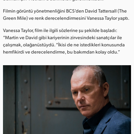
Netherlands
Filmin görüntü yönetmenliğini BCS’den David Tattersall (The
New Zealand
Green Mile) ve renk derecelendirmesini Vanessa Taylor yaptı.
Norway
Vanessa Taylor, film ile ilgili sözlerine şu şekilde başladı:
“Martin ve David gibi kariyerinin zirvesindeki sanatçılar ile
Poland
çalışmak, olağanüstüydü. “İkisi de ne istedikleri konusunda
hemfikirdi ve derecelendirme, bu bakımdan kolay oldu.”
Portugal
Singapore
South Africa
Spain
Sweden
Chinese Taipei
Turkey