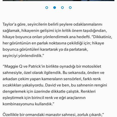
UAE
Ukraine
Taylor’a göre, seyircilerin belirli şeylere odaklanmalarını
United Kingdom
sağlamak, hikayenin gelişimi için kritik önem taşıdığından,
hikaye boyunca onları yönlendirmek ana hedefti. “Dikkatiniz,
United States
her görüntünün en parlak noktasına çekildiği için; hikaye
boyunca görüntüleri karartarak ya da parlatarak,
seyirciyi yönlendirdik.”
“Maggie Q ve Patrick'in birlikte oynadığı bir motosiklet
sahnesiyle, özel olarak ilgilendik. Bu sekansda, önden ve
arkadan çekim yapan kameraların sensörleri, farklı renk
sıcaklıkları yakalıyordu. David ve ben, bu sahnenin rengini
dengelemek için üzerinde dikkatle çalıştık. Renkleri
eşleştirmek için birincil renk ve eğri araçlarının
kombinasyonunu kullandık.”
Özellikle bir ormandaki manastır sahnesi, zorluk çıkardı,”