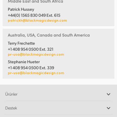
Middle East and South Africa
Patrick Hussey
+44(0) 1565 830 049 Ext. 615
patrickh@blackmagicdesign.com
Australia, USA, Canada and South America
Terry Frechette
+1 408 954 0500 Ext. 321
pr-usa@blackmagicdesign.com
Stephanie Hueter
+1 408 954 0500 Ext. 339
pr-usa@blackmagicdesign.com
Ürünler
Profesyonel Video Kameraları
Destek
DaVinci Resolve ve Fusion Yazılımı
ATEM Prodüksiyon Görüntü Mikserleri