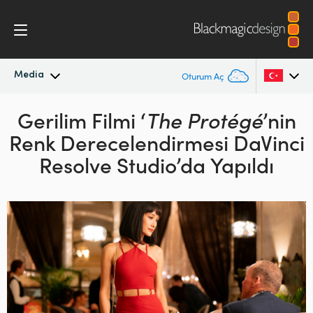
Media
Oturum Aç
En Son Haberler
Gerilim Filmi
‘
The Protégé
’nin
Argentina
Renk
Derecelendirmesi DaVinci
Australia
Haber Arşivi
Resolve Studio’da Yapıldı
Austria
Basın Resimleri
Brazil
Canada
China
Denmark