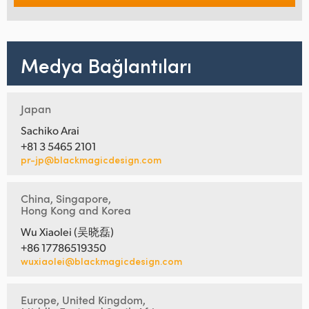
Medya Bağlantıları
Japan
Sachiko Arai
+81 3 5465 2101
pr-jp@blackmagicdesign.com
China, Singapore,
Hong Kong and Korea
Wu Xiaolei (吴晓磊)
+86 17786519350
wuxiaolei@blackmagicdesign.com
Europe, United Kingdom,