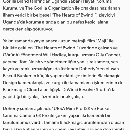
Netherlands
Gorilla Brand tarafından Uganda Yabani Hayatı Koruma
Kurumu ve The Gorilla Organization ile ortaklaşa hazırlanan
New Zealand
ilham verici bir belgesel “The Hearts of Bwindi”, izleyiciyi
Uganda'da koruma altında olan bu nefes kesici alana
Norway
gerçekten alıp götürüyor.
Poland
Yakın zamanda yayınlanacak uzun metrajlı film “Maji” ile
birlikte çekilen “The Hearts of Bwindi” üzerinde çalışan ve
Portugal
Görüntü Yönetmeni Will Hadley, kurgu uzmanı Olly Cooper,
yapımcı Tom Neish ve yönetmenliğin yanı sıra kamera, ses
Singapore
kaydı ve renk uzmanlığını da üstlenen Doherty’den oluşan
Biscuit Bunker'in küçük yapım ekibi, çekimlerin Blackmagic
South Africa
Design kameralarıyla ve kurgu ile tamamlama işlemlerinin de
Spain
Blackmagic Cloud aracılığıyla DaVinci Resolve Studio'da
yapıldığı bir iş akışı üzerinde ortak çalıştı.
Sweden
Doherty şunları açıkladı: "URSA Mini Pro 12K ve Pocket
Chinese Taipei
Cinema Camera 6K Pro ile çekim yapan iki kameralı bir
kurulumumuz vardı. Tamamı Blackmagic ürünlerinden oluşan
Turkey
bir iş akışı kullanmanın en önemli avantajı, sadece donanımla