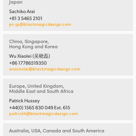
Japan
Sachiko Arai
+81 3 5465 2101
pr-jp@blackmagicdesign.com
China, Singapore,
Hong Kong and Korea
Wu Xiaolei (吴晓磊)
+86 17786519350
wuxiaolei@blackmagicdesign.com
Europe, United Kingdom,
Middle East and South Africa
Patrick Hussey
+44(0) 1565 830 049 Ext. 615
patrickh@blackmagicdesign.com
Australia, USA, Canada and South America