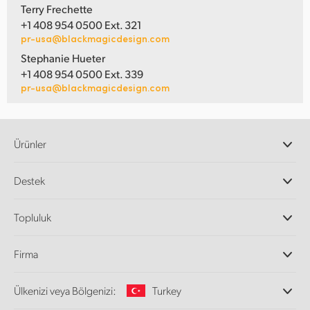
Terry Frechette
+1 408 954 0500 Ext. 321
pr-usa@blackmagicdesign.com
Stephanie Hueter
+1 408 954 0500 Ext. 339
pr-usa@blackmagicdesign.com
Ürünler
Profesyonel Video Kameraları
Destek
DaVinci Resolve ve Fusion Yazılımı
ATEM Prodüksiyon Görüntü Mikserleri
Yetkili Bayiler
Topluluk
Ultimatte
Destek Merkezi
Disk Kaydediciler
Bize ulaşın
Splice Topluluğu
Firma
Kayıt ve Oynatım
Cintel Tarayıcı
Ofislerimiz
Video Format Çevirici
Ülkenizi veya Bölgenizi:
Turkey
Hakkımızda
Yayın Çeviricileri