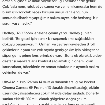
ormanın içinde koşmak birçok zorluğu beraberinde getirir.
Çok fazla nem, rutubet ve çamur var ve hem kameralar hem de
bizim için zor olabilecek bir sürü unsur var. Her günün
sonunda cihazlara yaptığımız bakım sayesinde herhangi bir
sorun yaşamadık.”
Hadley, DZO Zoom lenslerle çekim yaptı. Hadley şunları
belirtti: "Belgesel için esnek bir seçenek ama sağladıkları
dokuyu beğeniyorum. Ormanı ve çevreyi kaydeden B roll
çekimlerinin yanı sıra çok sayıda geniş çekim için birkaç tane
süper geniş prime lenslerimiz de vardı. Buna ek olarak, bu dev
destansı manzaralarla kontrast sağlamak için önemli olan
karıncaların, böceklerin ve orman tabakasının ayrıntılı makro
çekimleri de var.”
URSA Mini Pro 12K'nın 14 duraklı dinamik aralığı ve Pocket
Cinema Camera 6K Pro'nun 13 duraklı dinamik aralığı, ekibin
üzerinde çalışabileceği çok miktarda detay sağladı. Doherty
şunları ekledi: "Sürekli olarak gölgelere doğru çekim
yaptığımız için, dinamik aralık inanılmaz derecede önemli.