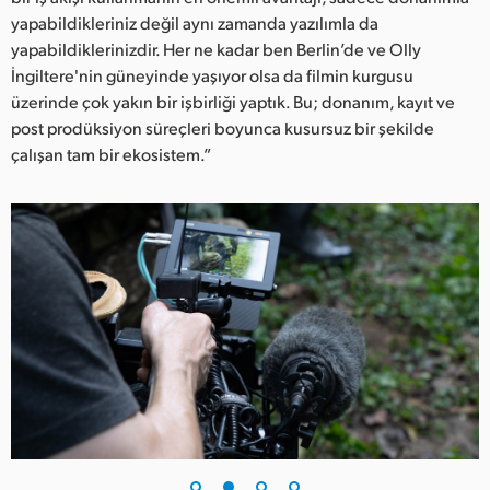
yapabildikleriniz değil aynı zamanda yazılımla da
UAE
yapabildiklerinizdir. Her ne kadar ben Berlin’de ve Olly
İngiltere'nin güneyinde yaşıyor olsa da filmin kurgusu
Ukraine
üzerinde çok yakın bir işbirliği yaptık. Bu; donanım, kayıt ve
United Kingdom
post prodüksiyon süreçleri boyunca kusursuz bir şekilde
çalışan tam bir ekosistem.”
United States