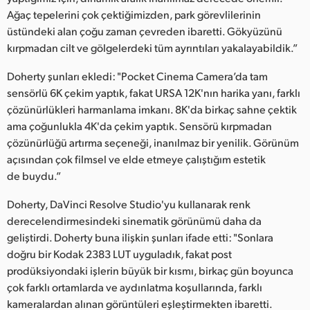
Ağaç tepelerini çok çektiğimizden, park görevlilerinin
üstündeki alan çoğu zaman çevreden ibaretti. Gökyüzünü
kırpmadan cilt ve gölgelerdeki tüm ayrıntıları yakalayabildik.”
Doherty şunları ekledi: "Pocket Cinema Camera’da tam
sensörlü 6K çekim yaptık, fakat URSA 12K'nın harika yanı, farklı
çözünürlükleri harmanlama imkanı. 8K'da birkaç sahne çektik
ama çoğunlukla 4K'da çekim yaptık. Sensörü kırpmadan
çözünürlüğü artırma seçeneği, inanılmaz bir yenilik. Görünüm
açısından çok filmsel ve elde etmeye çalıştığım estetik
de buydu.”
Doherty, DaVinci Resolve Studio'yu kullanarak renk
derecelendirmesindeki sinematik görünümü daha da
geliştirdi. Doherty buna ilişkin şunları ifade etti: "Sonlara
doğru bir Kodak 2383 LUT uyguladık, fakat post
prodüksiyondaki işlerin büyük bir kısmı, birkaç gün boyunca
çok farklı ortamlarda ve aydınlatma koşullarında, farklı
kameralardan alınan görüntüleri eşleştirmekten ibaretti.