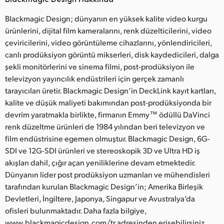
Blackmagic Design; dünyanın en yüksek kalite video kurgu
ürünlerini, dijital film kameralarını, renk düzelticilerini, video
çeviricilerini, video görüntüleme cihazlarını, yönlendiricileri,
canlı prodüksiyon görüntü mikserleri, disk kaydedicileri, dalga
şekli monitörlerini ve sinema filmi, post-prodüksiyon ile
televizyon yayıncılık endüstrileri için gerçek zamanlı
tarayıcıları üretir. Blackmagic Design’in DeckLink kayıt kartları,
kalite ve düşük maliyeti bakımından post-prodüksiyonda bir
devrim yaratmakla birlikte, firmanın Emmy™ ödüllü DaVinci
renk düzeltme ürünleri de 1984 yılından beri televizyon ve
film endüstrisine egemen olmuştur. Blackmagic Design, 6G-
SDI ve 12G-SDI ürünleri ve stereoskopik 3D ve Ultra HD iş
akışları dahil, çığır açan yeniliklerine devam etmektedir.
Dünyanın lider post prodüksiyon uzmanları ve mühendisleri
tarafından kurulan Blackmagic Design’in; Amerika Birleşik
Devletleri, İngiltere, Japonya, Singapur ve Avustralya’da
ofisleri bulunmaktadır. Daha fazla bilgiye,
www.blackmagicdesign.com/tr adresinden erişebilirsiniz.