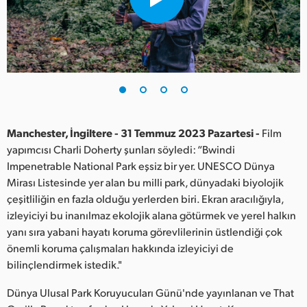
Finland
France
Germany
Hong Kong SAR, China
India
Manchester, İngiltere - 31 Temmuz 2023 Pazartesi -
Film
yapımcısı Charli Doherty şunları söyledi: “Bwindi
Italy
Impenetrable National Park eşsiz bir yer. UNESCO Dünya
Mirası Listesinde yer alan bu milli park, dünyadaki biyolojik
Japan
çeşitliliğin en fazla olduğu yerlerden biri. Ekran aracılığıyla,
izleyiciyi bu inanılmaz ekolojik alana götürmek ve yerel halkın
Korea
yanı sıra yabani hayatı koruma görevlilerinin üstlendiği çok
önemli koruma çalışmaları hakkında izleyiciyi de
Mexico
bilinçlendirmek istedik."
Malaysia
Dünya Ulusal Park Koruyucuları Günü'nde yayınlanan ve That