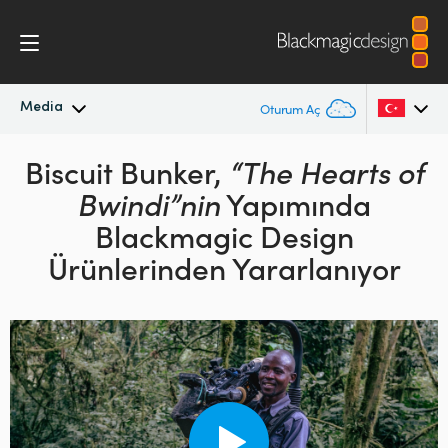
Media
Oturum Aç
En Son Haberler
Biscuit Bunker,
“The Hearts of
Argentina
Bwindi”nin
Yapımında
Australia
Haber Arşivi
Blackmagic Design
Austria
Ürünlerinden Yararlanıyor
Basın Resimleri
Brazil
Canada
China
Denmark