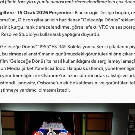
nal filmin tarzıyla uyumlu olması renk derecelendirme için çok önem
giltere - 15 Ocak 2026 Perşembe -
Blackmagic Design bugün, r
ne'un, Gibson gitarları için hazırlanan "Geleceğe Dönüş" reklam 
ini; kurgu, renk derecelendirme, görsel efekt (VFX) ve ses post
i Resolve Studio’yu kullanarak yaptığını duyurdu.
 "Geleceğe Dönüş" "1955" ES-345 Koleksiyoncu Serisi gitarlarını 
, bu simgesel enstrümanın günümüzdeki görüntülerini öne çıkarır
film "Geleceğe Dönüş"te nasıl kullanıldığını da sergilemeyi amaçl
on Media Şirket Yöneticisi Todd Harapiak üstlendi, yönetmenliğin
ü yönetmenliğini de Osborne'un uzun süredir ortak çalıştığı ve ar
üstlendi. Janowitz, Osborne'un ekibe katılmasını ve görüntüleri te
leştirmeye yardımcı olmasını istedi.