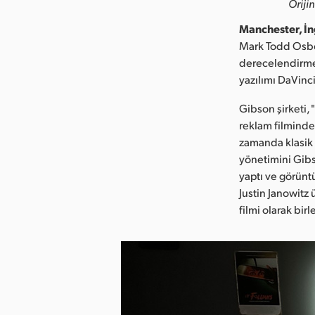
Oriji
Manchester, İn
Mark Todd Osbor
derecelendirmes
yazılımı DaVinc
Gibson şirketi,
reklam filminde
zamanda klasik 
yönetimini Gibs
yaptı ve görünt
Justin Janowitz 
filmi olarak bir