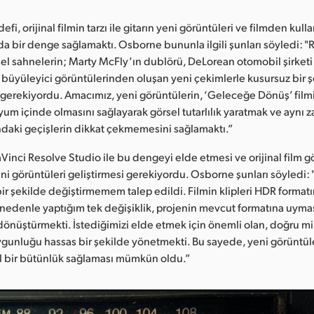
i, orijinal filmin tarzı ile gitarın yeni görüntüleri ve filmden kulla
da bir denge sağlamaktı. Osborne bununla ilgili şunları söyledi: "
el sahnelerin; Marty McFly’ın dublörü, DeLorean otomobil şirketi 
 büyüleyici görüntülerinden oluşan yeni çekimlerle kusursuz bir 
erekiyordu. Amacımız, yeni görüntülerin, ‘Geleceğe Dönüş’ film
m içinde olmasını sağlayarak görsel tutarlılık yaratmak ve aynı z
ndaki geçişlerin dikkat çekmemesini sağlamaktı.”
inci Resolve Studio ile bu dengeyi elde etmesi ve orijinal film g
i görüntüleri geliştirmesi gerekiyordu. Osborne şunları söyledi: 
bir şekilde değiştirmemem talep edildi. Filmin klipleri HDR format
 nedenle yaptığım tek değişiklik, projenin mevcut formatına uymas
 dönüştürmekti. İstediğimizi elde etmek için önemli olan, doğru m
unluğu hassas bir şekilde yönetmekti. Bu sayede, yeni görüntüleri
al bir bütünlük sağlaması mümkün oldu.”