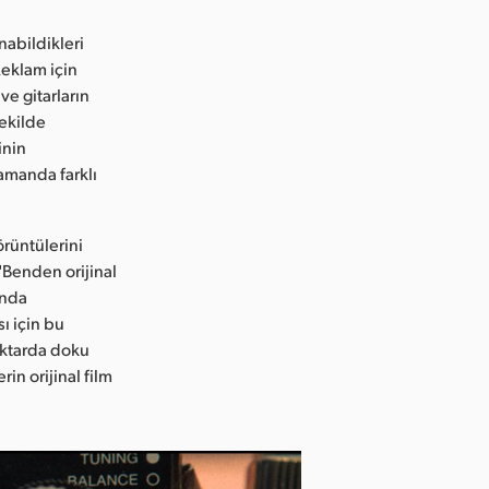
nabildikleri
Reklam için
ve gitarların
şekilde
inin
amanda farklı
örüntülerini
"Benden orijinal
ında
ı için bu
iktarda doku
n orijinal film