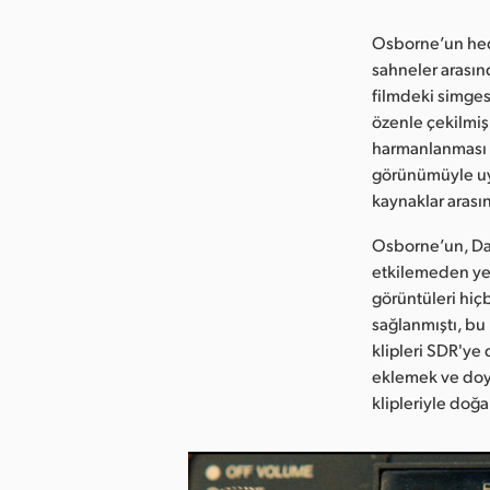
Osborne’un hedef
sahneler arasın
filmdeki simges
özenle çekilmiş
harmanlanması g
görünümüyle uyu
kaynaklar arası
Osborne’un, DaV
etkilemeden yen
görüntüleri hiç
sağlanmıştı, bu
klipleri SDR'ye
eklemek ve doyg
klipleriyle doğ