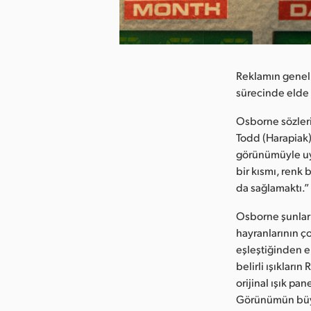
Resmi İndirin
Reklamın genel 
sürecinde elde 
Osborne sözleri
Todd (Harapiak)
görünümüyle uyu
bir kısmı, renk
da sağlamaktı.”
Osborne şunları
hayranlarının ç
eşleştiğinden e
belirli ışıklar
orijinal ışık pan
Görünümün büyük