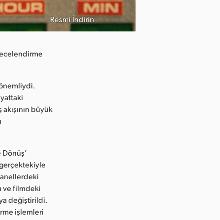
Resmi İndirin
erecelendirme
 önemliydi.
yattaki
ş akışının büyük
ı
e Dönüş’
 gerçektekiyle
panellerdeki
u ve filmdeki
ya değiştirildi.
rme işlemleri