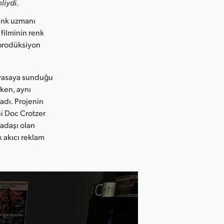
liydi.
enk uzmanı
filminin renk
 prodüksiyon
piyasaya sunduğu
ken, aynı
adı. Projenin
i Doc Crotzer
kadaşı olan
k akıcı reklam