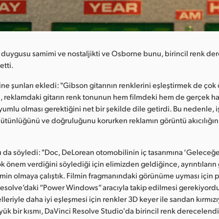
duygusu samimi ve nostaljikti ve Osborne bunu, birincil renk d
etti.
ne şunları ekledi: "Gibson gitarının renklerini eşleştirmek de çok
, reklamdaki gitarın renk tonunun hem filmdeki hem de gerçek ha
mlu olması gerektiğini net bir şekilde dile getirdi. Bu nedenle, i
 bütünlüğünü ve doğruluğunu korurken reklamın görüntü akıcılığın
 da söyledi: "Doc, DeLorean otomobilinin iç tasarımına ‘Geleceğ
ok önem verdiğini söylediği için elimizden geldiğince, ayrıntıların
min olmaya çalıştık. Filmin fragmanındaki görünüme uyması için 
ın Resolve’daki “Power Windows” aracıyla takip edilmesi gerekiyord
elleriyle daha iyi eşleşmesi için renkler 3D keyer ile sarıdan kırmızı
 bir kısmı, DaVinci Resolve Studio'da birincil renk derecelendi