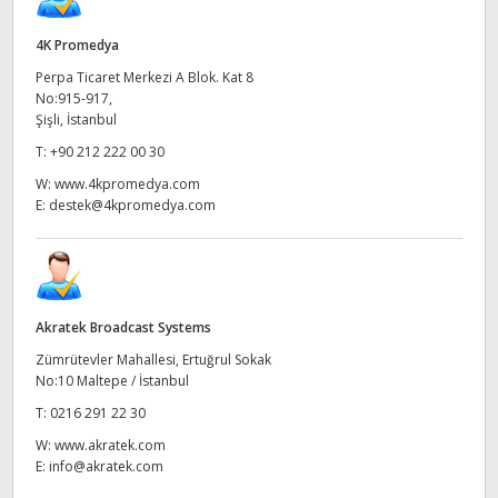
4K Promedya
Perpa Ticaret Merkezi A Blok. Kat 8
No:915-917,
Şişli, İstanbul
T:
+90 212 222 00 30
W:
www.4kpromedya.com
E:
destek@4kpromedya.com
Akratek Broadcast Systems
Zümrütevler Mahallesi, Ertuğrul Sokak
No:10 Maltepe / İstanbul
T:
0216 291 22 30
W:
www.akratek.com
E:
info@akratek.com