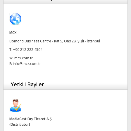
Finland
ATEM Mic Converter
France
Galeri
Germany
MCX
Bomonti Business Centre - Kat.5, Ofis.28, Şişli - İstanbul
Teknik
Hong Kong SAR, China
T:
+90 212 222 4504
India
W:
mcx.com.tr
E:
info@mcx.com.tr
Italy
Japan
Yetkili Bayiler
Korea
Mexico
Malaysia
MediaCast Dış Ticaret A.Ş
(Distributor)