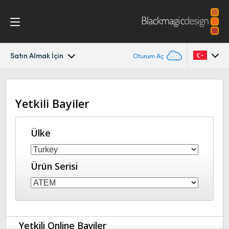
Satın Almak İçin
Oturum Aç
ATEM Television Studio
Argentina
Yetkili Bayiler
Australia
Başlarken
Austria
Ülke
Tasarım
Brazil
Özellikler
Ürün Serisi
Canada
Yazılım
China
Denmark
Kurgulama
Yetkili Online Bayiler