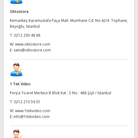
UAE
Oktostore
Kemankeş Karamustafa Paşa Mah. Mumhane Cd. No:42/4 Tophane,
Ukraine
Beyoğlu, İstanbul
United Kingdom
T:
0212 293 48 88
W:
www.oktostore.com
United States
E:
satis@oktostore.com
1 Tek Video
Perpa Ticaret Merkezi B Blok Kat : 5 No : 488 Şişli / İstanbul
T:
0212 210 59 01
W:
www.1tekvideo.com
E:
info@1tekvideo.com