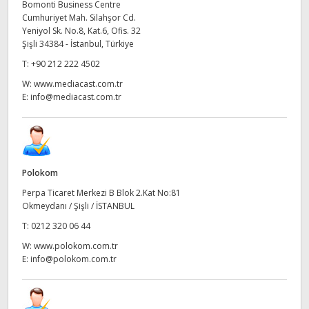
Netherlands
Bomonti Business Centre
Cumhuriyet Mah. Silahşor Cd.
New Zealand
Yeniyol Sk. No.8, Kat.6, Ofis. 32
Şişli 34384 - İstanbul, Türkiye
Norway
T:
+90 212 222 4502
W:
www.mediacast.com.tr
Poland
E:
info@mediacast.com.tr
Portugal
Singapore
Polokom
South Africa
Perpa Ticaret Merkezi B Blok 2.Kat No:81
Okmeydanı / Şişli / İSTANBUL
Spain
T:
0212 320 06 44
Sweden
W:
www.polokom.com.tr
E:
info@polokom.com.tr
Chinese Taipei
Turkey