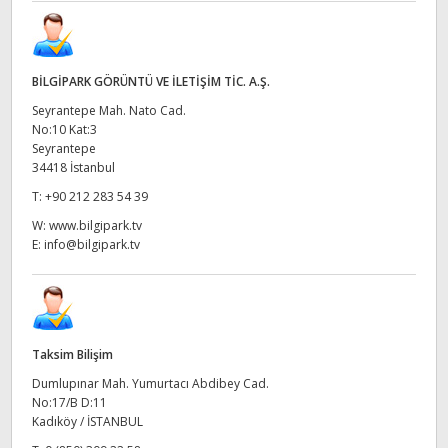
BİLGİPARK GÖRÜNTÜ VE İLETİŞİM TİC. A.Ş.
Seyrantepe Mah. Nato Cad.
No:10 Kat:3
Seyrantepe
34418 İstanbul
T:
+90 212 283 54 39
W:
www.bilgipark.tv
E:
info@bilgipark.tv
Taksim Bilişim
Dumlupınar Mah. Yumurtacı Abdibey Cad.
No:17/B D:11
Kadıköy / İSTANBUL