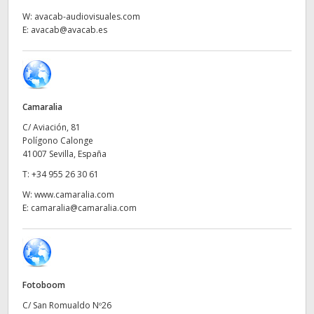
Netherlands
W:
avacab-audiovisuales.com
E:
avacab@avacab.es
New Zealand
Norway
Poland
Camaralia
Portugal
C/ Aviación, 81
Polígono Calonge
Singapore
41007 Sevilla, España
T:
+34 955 26 30 61
South Africa
W:
www.camaralia.com
E:
camaralia@camaralia.com
España
Sweden
Chinese Taipei
Fotoboom
Turkey
C/ San Romualdo Nº26