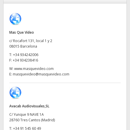
Finland
ATEM Mic Converter
France
Galería
Germany
Mas Que Video
c/ Rocafort 131, local 1 y 2
Especificaciones
Hong Kong SAR, China
08015 Barcelona
T:
+34 934242006
India
F:
+34 934238416
Italy
W:
www.masquevideo.com
E:
masquevideo@masquevideo.com
Japan
Korea
Mexico
Avacab Audiovisuales,SL
C/ Yunque 9 NAVE 1A
Malaysia
28760 Tres Cantos (Madrid)
T:
+34 91 545 60 49