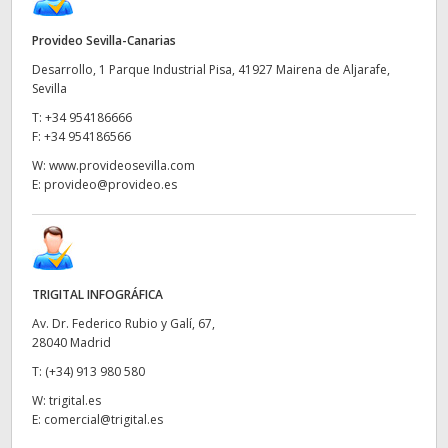
Provideo Sevilla-Canarias
Desarrollo, 1 Parque Industrial Pisa, 41927 Mairena de Aljarafe,
Sevilla
T:
+34 954186666
F:
+34 954186566
W:
www.provideosevilla.com
E:
provideo@provideo.es
TRIGITAL INFOGRÁFICA
Av. Dr. Federico Rubio y Galí, 67,
28040 Madrid
T:
(+34) 913 980 580
W:
trigital.es
E:
comercial@trigital.es