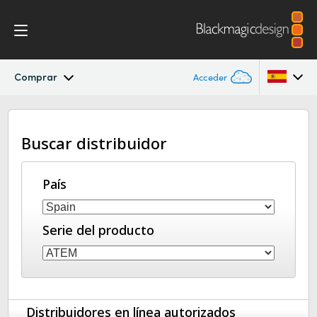
Comprar
Acceder
ATEM Television Studio
Argentina
Buscar distribuidor
Australia
Primeros pasos
Austria
País
Diseño
Brazil
Características
Serie del producto
Canada
Programa
China
Denmark
Edición
Distribuidores en línea autorizados