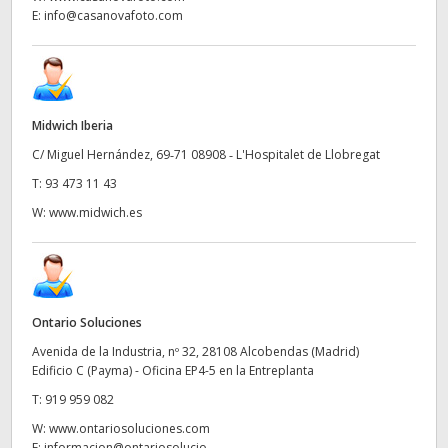
E:
info@casanovafoto.com
Midwich Iberia
C/ Miguel Hernández, 69‑71 08908 ‑ L'Hospitalet de Llobregat
T:
93 473 11 43
W:
www.midwich.es
Ontario Soluciones
Avenida de la Industria, nº 32, 28108 Alcobendas (Madrid)
Edificio C (Payma) - Oficina EP4-5 en la Entreplanta
T:
919 959 082
W:
www.ontariosoluciones.com
E:
informacion@ontariosolucio...