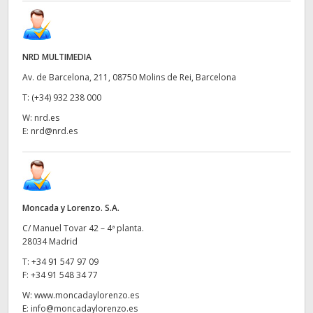
NRD MULTIMEDIA
Av. de Barcelona, 211, 08750 Molins de Rei, Barcelona
T:
(+34) 932 238 000
W:
nrd.es
E:
nrd@nrd.es
Moncada y Lorenzo. S.A.
C/ Manuel Tovar 42 – 4ª planta.
28034 Madrid
T:
+34 91 547 97 09
F:
+34 91 548 34 77
W:
www.moncadaylorenzo.es
E:
info@moncadaylorenzo.es