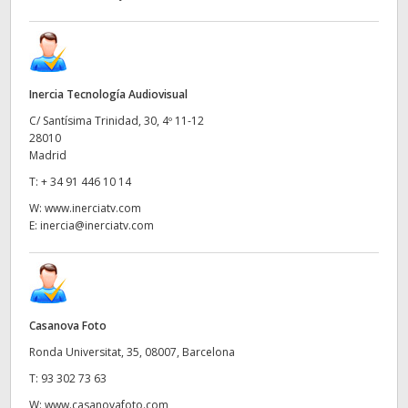
Inercia Tecnología Audiovisual
C/ Santísima Trinidad, 30, 4º 11-12
28010
Madrid
T:
+ 34 91 446 10 14
W:
www.inerciatv.com
E:
inercia@inerciatv.com
Casanova Foto
Ronda Universitat, 35, 08007, Barcelona
T:
93 302 73 63
W:
www.casanovafoto.com