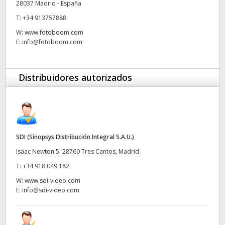
28037 Madrid - España
UAE
T:
+34 913757888
W:
www.fotoboom.com
Ukraine
E:
info@fotoboom.com
United Kingdom
Distribuidores autorizados
United States
SDI (Sinopsys Distribución Integral S.A.U.)
Isaac Newton 5. 28760 Tres Cantos, Madrid
T:
+34 918 049 182
W:
www.sdi-video.com
E:
info@sdi-video.com