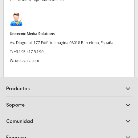
Unitecnic Media Solutions
Av. Diagonal, 177 Edificio Imagina 08018 Barcelona, España
T:
+34 93 417 54 90
W:
unitecnic.com
Productos
Cámaras profesionales
Soporte
DaVinci Resolve y Fusion
Mezcladores ATEM
Distribuidores
Comunidad
Ultimatte
Centro de soporte técnico
Grabadores digitales
Contáctanos
Comunidad Splice
Empresa
Captura y reproducción