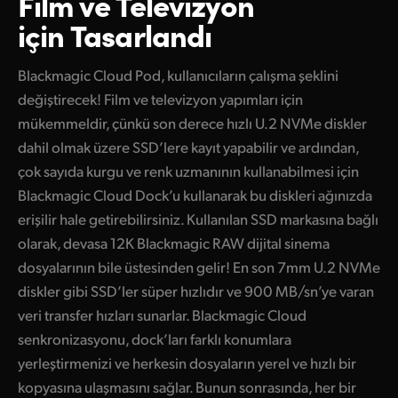
Film ve Televizyon
için Tasarlandı
UAE
Ukraine
Blackmagic Cloud Pod, kullanıcıların çalışma şeklini
değiştirecek! Film ve televizyon yapımları için
United Kingdom
mükemmeldir, çünkü son derece hızlı U.2 NVMe diskler
United States
dahil olmak üzere SSD’lere kayıt yapabilir ve ardından,
çok sayıda kurgu ve renk uzmanının kullanabilmesi için
Blackmagic Cloud Dock’u kullanarak bu diskleri ağınızda
erişilir hale getirebilirsiniz. Kullanılan SSD markasına bağlı
olarak, devasa 12K Blackmagic RAW dijital sinema
dosyalarının bile üstesinden gelir! En son 7mm U.2 NVMe
diskler gibi SSD’ler süper hızlıdır ve 900 MB/sn’ye varan
veri transfer hızları sunarlar. Blackmagic Cloud
senkronizasyonu, dock’ları farklı konumlara
yerleştirmenizi ve herkesin dosyaların yerel ve hızlı bir
kopyasına ulaşmasını sağlar. Bunun sonrasında, her bir