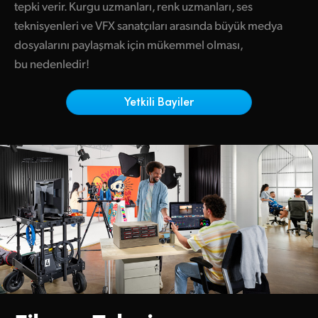
Netherlands
tepki verir. Kurgu uzmanları, renk uzmanları, ses
teknisyenleri ve VFX sanatçıları arasında büyük medya
New Zealand
dosyalarını paylaşmak için mükemmel olması,
Norway
bu nedenledir!
Poland
Yetkili Bayiler
Portugal
Singapore
South Africa
Spain
Sweden
Chinese Taipei
Turkey