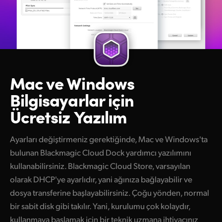
Mac ve Windows
Bilgisayarlar için
Ücretsiz Yazılım
Ayarları değiştirmeniz gerektiğinde, Mac ve Windows'ta
bulunan Blackmagic Cloud Dock yardımcı yazılımını
kullanabilirsiniz. Blackmagic Cloud Store, varsayılan
olarak DHCP'ye ayarlıdır, yani ağınıza bağlayabilir ve
dosya transferine başlayabilirsiniz. Çoğu yönden, normal
bir sabit disk gibi takılır. Yani, kurulumu çok kolaydır,
kullanmaya başlamak için bir teknik uzmana ihtiyacınız