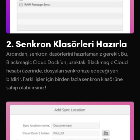
2. Senkron Klasörleri Hazırla
Ardından, senkron klasörlerini hazırlamanız gerekir. Bu,
Blackmagic Cloud Dock’un, uzaktaki Blackmagic Cloud
hesabı üzerinde, dosyaları senkronize edeceği yeri
bildirir. Farklı işler için birden fazla senkron klasörüne
sahip olabilirsiniz!