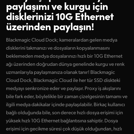
paylaşımı ve
kurgu için
Finland
disklerinizi 10G Ethernet
France
üzerinden paylaşın!
Germany
Blackmagic Cloud Dock; kameralardan gelen medya
Hong Kong SAR, China
disklerini takmanızı ve dosyaların kopyalanmasını
beklemeden medya dosyalarınızı hızlı bir 10G Ethernet
India
ağı üzerinden doğrudan dünya genelinde kurgu ve renk
Italy
uzmanlarıyla paylaşmanıza olanak tanır! Blackmagic
Cloud Dock, Blackmagic Cloud ile her tür SSD diskteki
Japan
medyayı senkronize eder ve paylaşır. Proxy iş akışlarını
bile fark eder, böylelikle bir zaman çizelgesinin tamamı ve
Korea
ilgili medya dakikalar içinde paylaşılabilir. Birkaç kullanıcı
Mexico
bağlı olduğunda bile, son derece hızlı dosya erişimi için
yüksek hızlı 10G Ethernet bağlantısına sahiptir. Dosya
Malaysia
erişimi için gecikme süresi çok düşük olduğundan, hızlı