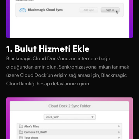
1. Bulut
Hizmeti Ekle
Blackmagic Cloud Dock'unuzun internete bağlı
olduğundan emin olun. Senkronizasyona imkan tanımak
üzere Cloud Dock’un erişim sağlaması için, Blackmagic
Cloud kimliği hesap detaylarınızı girin.