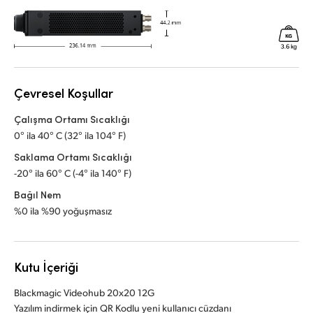
Çevresel Koşullar
Çalışma Ortamı Sıcaklığı
0° ila 40° C (32° ila 104° F)
Saklama Ortamı Sıcaklığı
-20° ila 60° C (-4° ila 140° F)
Bağıl Nem
%0 ila %90 yoğuşmasız
Kutu İçeriği
Blackmagic Videohub 20x20 12G
Yazılım indirmek için QR Kodlu yeni kullanıcı cüzdanı