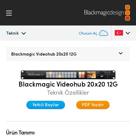
Teknik
Oturum Aç
Blackmagic Videohub
Argentina
Blackmagic
Videohub 20x20 12G
Australia
Galeri
Austria
Teknik
Blackmagic Videohub 20x20 12G
Brazil
Teknik Özellikler
Canada
Yetkili Bayiler
PDF Yazdır
China
Denmark
Ürün Tanımı