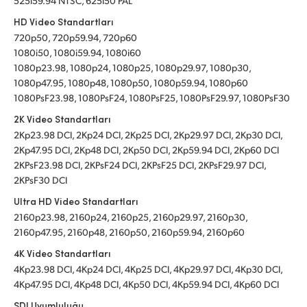
525i59.94 NTSC, 625i50 PAL
HD Video Standartları
720p50, 720p59.94, 720p60
1080i50, 1080i59.94, 1080i60
1080p23.98, 1080p24, 1080p25, 1080p29.97, 1080p30,
1080p47.95, 1080p48, 1080p50, 1080p59.94, 1080p60
1080PsF23.98, 1080PsF24, 1080PsF25, 1080PsF29.97, 1080PsF30
2K Video Standartları
2Kp23.98 DCI, 2Kp24 DCI, 2Kp25 DCI, 2Kp29.97 DCI, 2Kp30 DCI,
2Kp47.95 DCI, 2Kp48 DCI, 2Kp50 DCI, 2Kp59.94 DCI, 2Kp60 DCI
2KPsF23.98 DCI, 2KPsF24 DCI, 2KPsF25 DCI, 2KPsF29.97 DCI,
2KPsF30 DCI
Ultra HD Video Standartları
2160p23.98, 2160p24, 2160p25, 2160p29.97, 2160p30,
2160p47.95, 2160p48, 2160p50, 2160p59.94, 2160p60
4K Video Standartları
4Kp23.98 DCI, 4Kp24 DCI, 4Kp25 DCI, 4Kp29.97 DCI, 4Kp30 DCI,
4Kp47.95 DCI, 4Kp48 DCI, 4Kp50 DCI, 4Kp59.94 DCI, 4Kp60 DCI
SDI Uyumluluğu