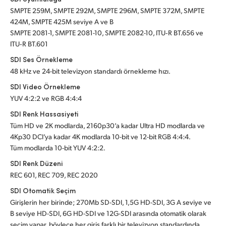
SMPTE 259M, SMPTE 292M, SMPTE 296M, SMPTE 372M, SMPTE
424M, SMPTE 425M seviye A ve B
SMPTE 2081-1, SMPTE 2081-10, SMPTE 2082-10, ITU‑R BT.656 ve
ITU‑R BT.601
SDI Ses Örnekleme
48 kHz ve 24-bit televizyon standardı örnekleme hızı.
SDI Video Örnekleme
YUV 4:2:2 ve RGB 4:4:4
SDI Renk Hassasiyeti
Tüm HD ve 2K modlarda, 2160p30’a kadar Ultra HD modlarda ve
4Kp30 DCI’ya kadar 4K modlarda 10-bit ve 12-bit RGB 4:4:4.
Tüm modlarda 10-bit YUV 4:2:2.
SDI Renk Düzeni
REC 601, REC 709, REC 2020
SDI Otomatik Seçim
Girişlerin her birinde; 270Mb SD-SDI, 1,5G HD-SDI, 3G A seviye ve
B seviye HD-SDI, 6G HD-SDI ve 12G-SDI arasında otomatik olarak
seçim yapar, böylece her giriş farklı bir televizyon standardında