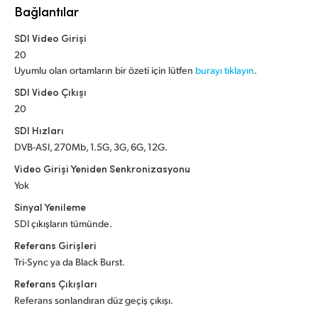
Netherlands
Bağlantılar
New Zealand
SDI Video Girişi
20
Norway
Uyumlu olan ortamların bir özeti için lütfen
burayı tıklayın
.
SDI Video Çıkışı
Poland
20
Portugal
SDI Hızları
DVB-ASI, 270Mb, 1.5G, 3G, 6G, 12G.
Singapore
Video Girişi Yeniden Senkronizasyonu
South Africa
Yok
Sinyal Yenileme
Spain
SDI çıkışların tümünde.
Referans Girişleri
Sweden
Tri-Sync ya da Black Burst.
Chinese Taipei
Referans Çıkışları
Referans sonlandıran düz geçiş çıkışı.
Turkey