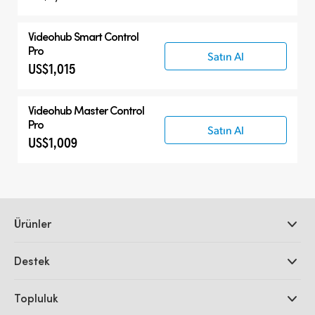
Videohub Smart Control
Pro
Satın Al
US$1,015
Videohub Master Control
Pro
Satın Al
US$1,009
Ürünler
Profesyonel Video Kameraları
Destek
DaVinci Resolve ve Fusion Yazılımı
ATEM Prodüksiyon Görüntü Mikserleri
Yetkili Bayiler
Topluluk
Ultimatte
Destek Merkezi