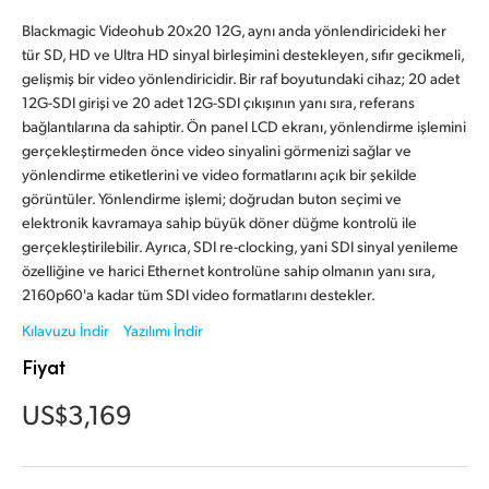
Finland
Blackmagic Videohub 20x20 12G, aynı anda yönlendiricideki her
tür SD, HD ve Ultra HD sinyal birleşimini destekleyen, sıfır gecikmeli,
France
gelişmiş bir video yönlendiricidir. Bir raf boyutundaki cihaz; 20 adet
12G-SDI girişi ve 20 adet 12G-SDI çıkışının yanı sıra, referans
Germany
bağlantılarına da sahiptir. Ön panel LCD ekranı, yönlendirme işlemini
gerçekleştirmeden önce video sinyalini görmenizi sağlar ve
Hong Kong SAR, China
yönlendirme etiketlerini ve video formatlarını açık bir şekilde
görüntüler. Yönlendirme işlemi; doğrudan buton seçimi ve
India
elektronik kavramaya sahip büyük döner düğme kontrolü ile
gerçekleştirilebilir. Ayrıca, SDI re-clocking, yani SDI sinyal yenileme
Italy
özelliğine ve harici Ethernet kontrolüne sahip olmanın yanı sıra,
2160p60'a kadar tüm SDI video formatlarını destekler.
Japan
Kılavuzu İndir
Yazılımı İndir
Korea
Fiyat
Mexico
US$3,169
Malaysia