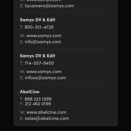
E:
lacamera@samys.com
Samys DV & Edit
T:
800-321-4726
W:
www.samys.com
E:
info@samys.com
Samys DV & Edit
T:
714-557-9400
W:
www.samys.com
E:
infosa@samys.com
AbelCine
T:
888 223 1599
F:
212 462 0199
W:
www.abelcine.com
E:
sales@abelcine.com