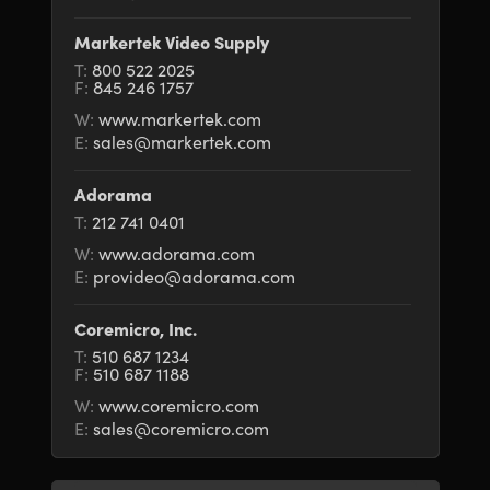
Netherlands
Netherlands
Eğitim
Markertek Video Supply
New Zealand
New Zealand
T:
800 522 2025
Teknik
F:
845 246 1757
Norway
Norway
W:
www.markertek.com
E:
sales@markertek.com
Poland
Poland
Portugal
Portugal
Adorama
T:
212 741 0401
Singapore
Singapore
W:
www.adorama.com
E:
provideo@adorama.com
South Africa
South Africa
Coremicro, Inc.
Spain
Spain
T:
510 687 1234
F:
510 687 1188
Sweden
Sweden
W:
www.coremicro.com
Chinese Taipei
Chinese Taipei
E:
sales@coremicro.com
Turkey
Turkey