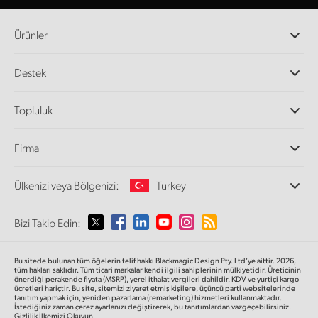
Ürünler
Profesyonel Video Kameraları
Destek
DaVinci Resolve ve Fusion Yazılımı
ATEM Prodüksiyon Görüntü Mikserleri
Yetkili Bayiler
Topluluk
Ultimatte
Destek Merkezi
Disk Kaydediciler
Bize ulaşın
Splice Topluluğu
Firma
Kayıt ve Oynatım
Cintel Tarayıcı
Ofislerimiz
Video Format Çevirici
Ülkenizi veya Bölgenizi:
Turkey
Hakkımızda
Yayın Çeviricileri
İş Ortaklarımız
Görüntüleme
Lütfen Ülkenizi veya Bölgenizi Seçiniz
Bizi Takip Edin:
Medya
Ağ Depolama
MultiView
Argentina
Bu sitede bulunan tüm öğelerin telif hakkı Blackmagic Design Pty. Ltd’ye aittir. 2026,
Yönlendirici ve Dağıtıcılar
tüm hakları saklıdır.
Tüm ticari markalar kendi ilgili sahiplerinin mülkiyetidir. Üreticinin
önerdiği perakende fiyata (MSRP), yerel ithalat vergileri dahildir. KDV ve yurtiçi kargo
Yayın ve kodlama
Australia
ücretleri hariçtir. Bu site, sitemizi ziyaret etmiş kişilere, üçüncü parti websitelerinde
tanıtım yapmak için, yeniden pazarlama (remarketing) hizmetleri kullanmaktadır.
İstediğiniz zaman çerez ayarlanızı değiştirerek, bu tanıtımlardan vazgeçebilirsiniz.
Gizlilik İlkemizi Okuyun