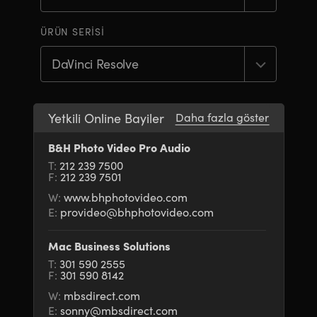
Finland
Finland
Fusion
ÜRÜN SERISI
France
France
Fairlight
Germany
Germany
Ortak Çalışma
Hong Kong SAR, China
Hong Kong SAR, China
Yetkili Online Bayiler
Daha fazla göster
India
India
Klavye
B&H Photo Video Pro Audio
T:
212 239 7500
Italy
Italy
F:
212 239 7501
Paneller
Japan
Japan
W:
www.bhphotovideo.com
E:
provideo@bhphotovideo.com
Konsollar
Korea
Korea
Mac Business Solutions
Studio
Mexico
Mexico
T:
301 590 2555
F:
301 590 8142
Malaysia
Malaysia
Media
W:
mbsdirect.com
E:
sonny@mbsdirect.com