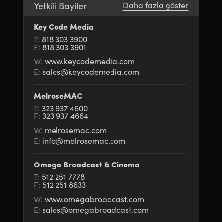
Yetkili Bayiler
Daha fazla göster
UAE
UAE
Key Code Media
Ukraine
Ukraine
T:
818 303 3900
F:
818 303 3901
United Kingdom
United Kingdom
W:
www.keycodemedia.com
E:
sales@keycodemedia.com
United States
United States
MelroseMAC
T:
323 937 4600
F:
323 937 4664
W:
melrosemac.com
E:
info@melrosemac.com
Omega Broadcast & Cinema
T:
512 251 7778
F:
512 251 8633
W:
www.omegabroadcast.com
E:
sales@omegabroadcast.com