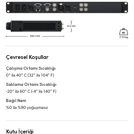
Çevresel Koşullar
Çalışma Ortamı Sıcaklığı
0° ila 40° C (32° ila 104° F)
Saklama Ortamı Sıcaklığı
-20° ila 60° C (-4° ila 140° F)
Bağıl Nem
%0 ila %90 yoğuşmasız
Kutu İçeriği