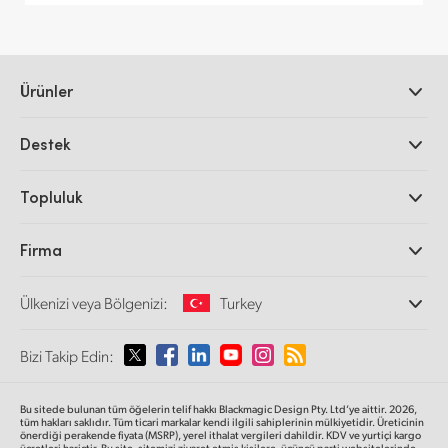
Ürünler
Profesyonel Video Kameraları
Destek
DaVinci Resolve ve Fusion Yazılımı
ATEM Prodüksiyon Görüntü Mikserleri
Yetkili Bayiler
Topluluk
Ultimatte
Destek Merkezi
Disk Kaydediciler
Bize ulaşın
Splice Topluluğu
Firma
Kayıt ve Oynatım
Cintel Tarayıcı
Ofislerimiz
Video Format Çevirici
Ülkenizi veya Bölgenizi:
Turkey
Hakkımızda
Yayın Çeviricileri
İş Ortaklarımız
Görüntüleme
Lütfen Ülkenizi veya Bölgenizi Seçiniz
Bizi Takip Edin:
Medya
Ağ Depolama
MultiView
Argentina
Bu sitede bulunan tüm öğelerin telif hakkı Blackmagic Design Pty. Ltd’ye aittir. 2026,
Yönlendirici ve Dağıtıcılar
tüm hakları saklıdır.
Tüm ticari markalar kendi ilgili sahiplerinin mülkiyetidir. Üreticinin
önerdiği perakende fiyata (MSRP), yerel ithalat vergileri dahildir. KDV ve yurtiçi kargo
Yayın ve kodlama
Australia