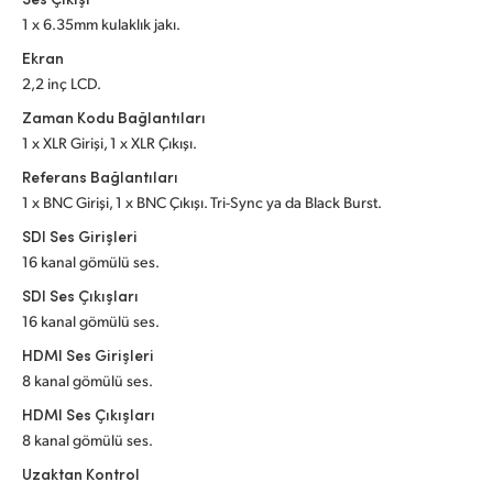
1 x 6.35mm kulaklık jakı.
UAE
Ekran
Ukraine
2,2 inç LCD.
Zaman Kodu Bağlantıları
United Kingdom
1 x XLR Girişi, 1 x XLR Çıkışı.
United States
Referans Bağlantıları
1 x BNC Girişi, 1 x BNC Çıkışı. Tri-Sync ya da Black Burst.
SDI Ses Girişleri
16 kanal gömülü ses.
SDI Ses Çıkışları
16 kanal gömülü ses.
HDMI Ses Girişleri
8 kanal gömülü ses.
HDMI Ses Çıkışları
8 kanal gömülü ses.
Uzaktan Kontrol