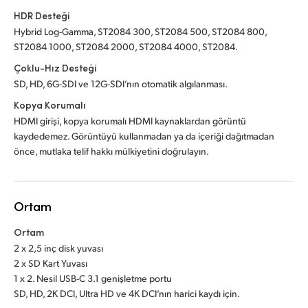
HDR Desteği
Hybrid Log-Gamma, ST2084 300, ST2084 500, ST2084 800,
ST2084 1000, ST2084 2000, ST2084 4000, ST2084.
Çoklu-Hız Desteği
SD, HD, 6G-SDI ve 12G-SDI’nın otomatik algılanması.
Kopya Korumalı
HDMI girişi, kopya korumalı HDMI kaynaklardan görüntü
kaydedemez. Görüntüyü kullanmadan ya da içeriği dağıtmadan
önce, mutlaka telif hakkı mülkiyetini doğrulayın.
Ortam
Ortam
2 x 2,5 inç disk yuvası
2 x SD Kart Yuvası
1 x 2. Nesil USB-C 3.1 genişletme portu
SD, HD, 2K DCI, Ultra HD ve 4K DCI’nın harici kaydı için.