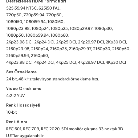
Desteklenen HDMI Formatları
525i59.94 NTSC, 625i50 PAL,
720p50, 720p59.94, 720p60,
1080i50, 1080i59.94, 1080i60,
1080p23.98, 1080p24, 1080p25, 1080p29.97, 1080p30,
1080p50, 1080p59.94, 1080p60,
2Kp23.98 DCI, 2Kp24 DCI, 2Kp25 DCI, 2Kp29.97 DCI, 2Kp30 DCI,
2160p23.98, 2160p24, 2160p25, 2160p29.97, 2160p30, 2160p50,
2160p59.94, 2160p60,
4Kp23.98 DCI, 4Kp24 DCI, 4Kp25 DCI, 4Kp29.97 DCI, 4Kp30 DCI
Ses Örnekleme
24 bit, 48 kHz televizyon standardı örnekleme hızı.
Video Örnekleme
4:2:2 YUV
Renk Hassasiyeti
10-bit
Renk Alanı
REC 601, REC 709, REC 2020. SDI monitör çıkışına 33 noktalı 3D
LUT’lar uygulanabilir.