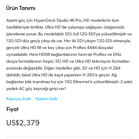
Finland
Ürün Tanımı
Teknik
France
Azami güç için HyperDeck Studio 4K Pro, HD modellerin tüm
özellikleriyle birlikte, Ultra HD’de çalışmayı sağlayan, olağanüstü
Germany
işlemleme sunar. Bu modeldeki SDI, full 12G-SDI’ya yükseltilmiştir ve
12G-SDI düz geçiş çıkışı da var. Her iki SDI çıkışın 12G-SDI olmasıyla,
Hong Kong SAR, China
gerçek Ultra HD fill ve key çıkışı için ProRes 4444 dosyalar
oynatılabilir. Hem HDMI bağlantılarının hem de ProRes ve DNx
India
dosya formatlarının hepsi; SD, HD ve Ultra HD televizyon formatları
arasında değişebilir. Diğer modeller gibi, SD ve HD için H.264
Italy
dahildir, fakat Ultra HD’de kayıt yaparken H.265’e geçer. Ağ
bağlantısı bile inanılmaz hız için 10G Ethernet’e yükseltilmiştir. 2 adet
Japan
yedek AC güç kaynağı girişi var!
Kılavuzu İndir
Yazılımı İndir
Korea
Fiyat
Mexico
US$2,379
Malaysia