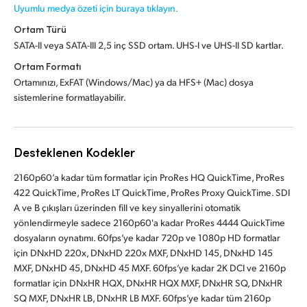
Uyumlu medya özeti için buraya tıklayın.
Ortam Türü
SATA-II veya SATA-III 2,5 inç SSD ortam. UHS-I ve UHS-II SD kartlar.
Ortam Formatı
Ortamınızı, ExFAT (Windows/Mac) ya da HFS+ (Mac) dosya
sistemlerine formatlayabilir.
Desteklenen Kodekler
2160p60’a kadar tüm formatlar için ProRes HQ QuickTime, ProRes
422 QuickTime, ProRes LT QuickTime, ProRes Proxy QuickTime. SDI
A ve B çıkışları üzerinden fill ve key sinyallerini otomatik
yönlendirmeyle sadece 2160p60'a kadar ProRes 4444 QuickTime
dosyaların oynatımı. 60fps’ye kadar 720p ve 1080p HD formatlar
için DNxHD 220x, DNxHD 220x MXF, DNxHD 145, DNxHD 145
MXF, DNxHD 45, DNxHD 45 MXF. 60fps’ye kadar 2K DCI ve 2160p
formatlar için DNxHR HQX, DNxHR HQX MXF, DNxHR SQ, DNxHR
SQ MXF, DNxHR LB, DNxHR LB MXF. 60fps’ye kadar tüm 2160p