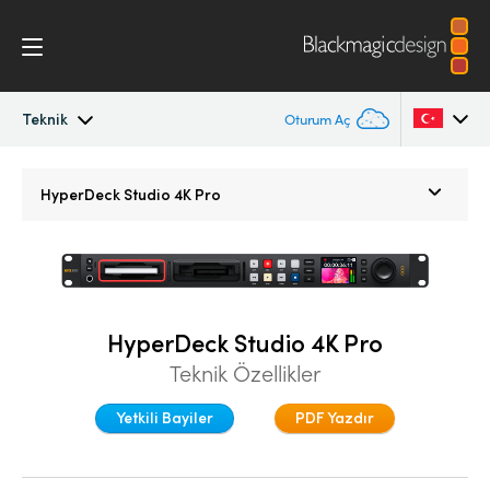
Teknik
Oturum Aç
HyperDeck Studio
Argentina
HyperDeck Studio 4K Pro
Australia
Modeller
Austria
İş Akışı
Brazil
HyperDeck Studio 4K Pro
Blackmagic OS
Teknik Özellikler
Canada
Çoklu Kamera
Yetkili Bayiler
PDF Yazdır
China
Denmark
DaVinci Resolve Replay