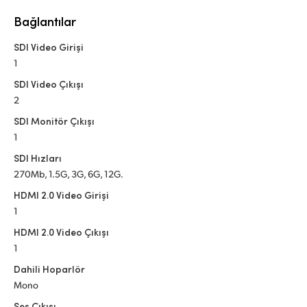
Netherlands
Bağlantılar
New Zealand
SDI Video Girişi
Norway
1
SDI Video Çıkışı
Poland
2
Portugal
SDI Monitör Çıkışı
1
Singapore
SDI Hızları
270Mb, 1.5G, 3G, 6G, 12G.
South Africa
HDMI 2.0 Video Girişi
Spain
1
HDMI 2.0 Video Çıkışı
Sweden
1
Chinese Taipei
Dahili Hoparlör
Mono
Turkey
Ses Çıkışı