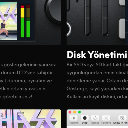
Disk Yönetimi
 göstergelerinin yanı sıra
Bir SSD veya SD kart taktığı
r durum LCD'sine sahiptir.
uygunluğundan emin olmak
 kayıt durumu, oynatım ve
denetleme yapar. Ortam dene
etkin ortam yuvasının
Gösterge, kayıt yaparken kır
örebilirsiniz!
Kullanılan kayıt diskini, or