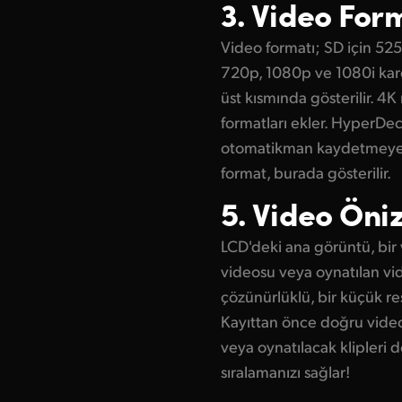
3. Video For
Video formatı; SD için 52
720p, 1080p ve 1080i kare 
üst kısmında gösterilir. 4K
formatları ekler. HyperDe
otomatikman kaydetmeye b
format, burada gösterilir.
5. Video Öni
LCD'deki ana görüntü, bir 
videosu veya oynatılan v
çözünürlüklü, bir küçük 
Kayıttan önce doğru video 
veya oynatılacak klipleri
sıralamanızı sağlar!