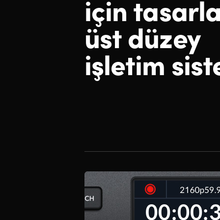
için
tasarl
üst düzey
işletim sist