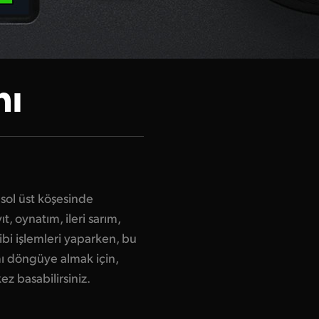
nı
sol üst köşesinde
t, oynatım, ileri sarım,
gibi işlemleri yaparken, bu
mı döngüye almak için,
z basabilirsiniz.