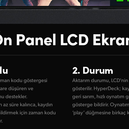
n Panel LCD Ekra
du
2. Durum
aman kodu göstergesi
Aktarım durumu, LCD'nin 
kare düşüren ve
gösterilir. HyperDeck; kayı
 destekler.
geri sarım, hızlı oynatım 
 az süre kalınca, kaydın
gösterge bildirir. Oynatı
ldirmek için zaman kodu
‘play’ düğmesine birkaç ke
r.