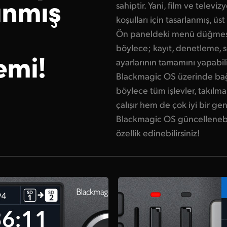
anmış
sahiptir. Yani, film ve televi
koşulları için tasarlanmış, üst
Ön paneldeki menü düğmesind
böylece; kayıt, denetleme, s
emi!
ayarlarının tamamını yapabili
Blackmagic OS üzerinde bağı
böylece tüm işlevler, takıl
çalışır hem de çok iyi bir gene
Blackmagic OS güncellenebil
özellik edinebilirsiniz!