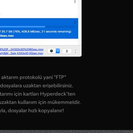
i
aktarım protokolü yani "FTP"
dosyalara uzaktan erişebilirsiniz.
tarımı için kartları Hyperdeck’ten
uzaktan kullanım için mükemmeldir.
, dosyalar hızlı kopyalanır!