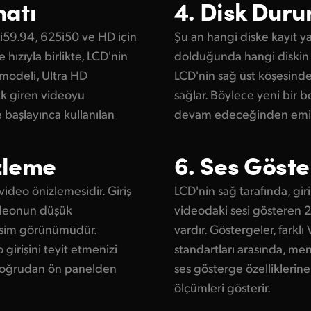
matı
4. Disk Dur
5i59.94, 625i50 ve HD için
Şu an hangi diske kayıt ya
hızıyla birlikte, LCD'nin
dolduğunda hangi diskin k
 modeli, Ultra HD
LCD'nin sağ üst köşesind
ck giren videoyu
sağlar. Böylece yeni bir b
aşlayınca kullanılan
devam edeceğinden emin o
zleme
6. Ses Göste
video önizlemesidir. Giriş
LCD'nin sağ tarafında, gir
ideonun düşük
videodaki sesi gösteren 2
resim görünümüdür.
vardır. Göstergeler, farkl
girişini teyit etmenizi
standartları arasında, men
 doğrudan ön panelden
ses gösterge özelliklerin
ölçümleri gösterir.