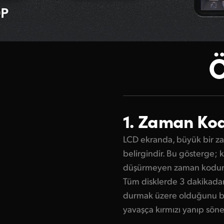
Ö
1. Zaman Ko
LCD ekranda, büyük bir z
belirgindir. Bu gösterge; 
düşürmeyen zaman kodunu
Tüm disklerde 3 dakikadan
durmak üzere olduğunu bi
yavaşça kırmızı yanıp söne