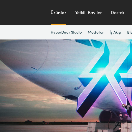
Ürünler
Yetkili Bayiler
Destek
HyperDeck Studio
Modeller
İş Akışı
Bl