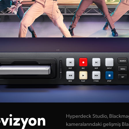
evizyon
Hyperdeck Studio, Blackmagi
kameralarındaki gelişmiş Bl