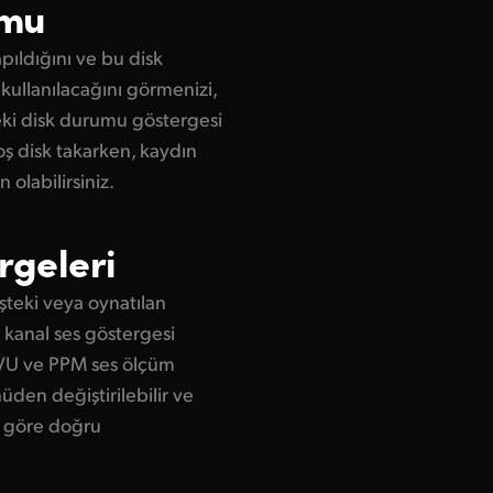
umu
pıldığını ve bu disk
ullanılacağını görmenizi,
eki disk durumu göstergesi
oş disk takarken, kaydın
labilirsiniz.
rgeleri
işteki veya oynatılan
 kanal ses göstergesi
ı VU ve PPM ses ölçüm
üden değiştirilebilir ve
e göre doğru