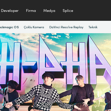
Developer
Firma
Medya
Splice
Çoklu Kamera
DaVinci Resolve Replay
Teknik
ackmagic OS