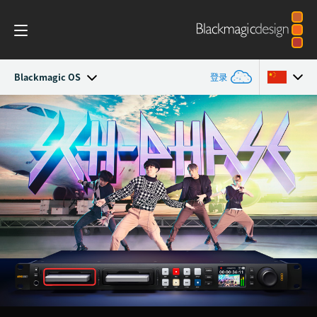
Blackmagic OS
登录
HyperDeck Studio
Argentina
Australia
型号
Austria
工作流程
Brazil
Blackmagic OS
Canada
多机位
中国
DaVinci Resolve Replay
Denmark