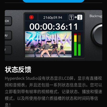
Netherlands
New Zealand
Norway
Poland
Portugal
Singapore
South Africa
状态反馈
Spain
Hyperdeck Studio设有状态显示LCD屏，显示有直播视
Sweden
频和音频表，并且还包括一系列状态信息显示。您可以
立即看到带有帧率的视频格式、记录状态、播放和慢速
中华台北
模式，以及所使用存储介质插槽的状态和时间码等信
Turkey
息！