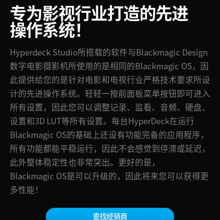
专为影视行业
打造的先进
Finland
技术规格
操作系统！
France
Hyperdeck Studio所搭载的软件与Blackmagic Design
Germany
数字电影摄影机所使用的是相同的Blackmagic OS，因
中国香港
此提供给您的是针对电影和电视行业严格技术要求所设
计的先进操作系统。轻轻一按前面板菜单按钮即可进入
India
所有设置，因此您可以调整记录、监看、音频、硬盘、
Italy
设置和3D LUT等所有设置。每台HyperDeck在运行
Blackmagic OS的基础上还设有功能完备的应用程序，
Japan
所有功能都能平稳运行，因此不会感觉到停滞或延迟，
Korea
此外整体稳定性也非常突出。更好的是，
Blackmagic OS是可以升级的，因此将来您可以获得更
Mexico
多性能！
Malaysia
查找经销商