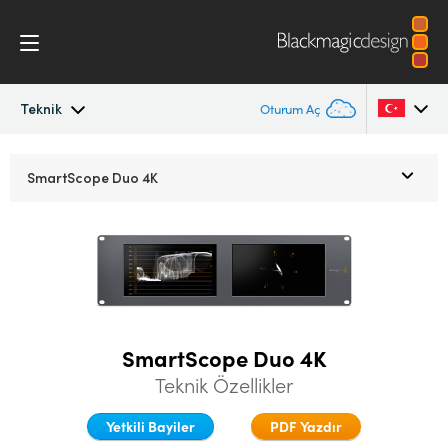
Teknik
Oturum Aç
SmartView
Argentina
SmartScope Duo 4K
Australia
Tasarım
Austria
İş Akışı
Brazil
Skoplar
Canada
SmartScope Duo 4K
Kurulum
China
Teknik Özellikler
Denmark
Yetkili Bayiler
PDF Yazdır
Teknik