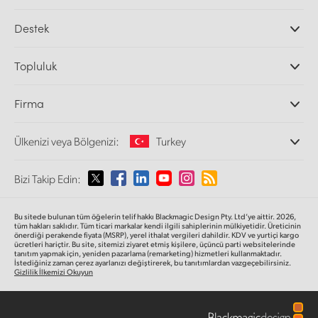
Profesyonel Video Kameraları
Destek
DaVinci Resolve ve Fusion Yazılımı
ATEM Prodüksiyon Görüntü Mikserleri
Yetkili Bayiler
Topluluk
Ultimatte
Destek Merkezi
Disk Kaydediciler
Bize ulaşın
Splice Topluluğu
Firma
Kayıt ve Oynatım
Cintel Tarayıcı
Ofislerimiz
Video Format Çevirici
Ülkenizi veya Bölgenizi:
Turkey
Hakkımızda
Yayın Çeviricileri
İş Ortaklarımız
Görüntüleme
Lütfen Ülkenizi veya Bölgenizi Seçiniz
Bizi Takip Edin:
Medya
Ağ Depolama
MultiView
Argentina
Bu sitede bulunan tüm öğelerin telif hakkı Blackmagic Design Pty. Ltd’ye aittir. 2026,
Yönlendirici ve Dağıtıcılar
tüm hakları saklıdır.
Tüm ticari markalar kendi ilgili sahiplerinin mülkiyetidir. Üreticinin
önerdiği perakende fiyata (MSRP), yerel ithalat vergileri dahildir. KDV ve yurtiçi kargo
Yayın ve kodlama
Australia
ücretleri hariçtir. Bu site, sitemizi ziyaret etmiş kişilere, üçüncü parti websitelerinde
tanıtım yapmak için, yeniden pazarlama (remarketing) hizmetleri kullanmaktadır.
İstediğiniz zaman çerez ayarlanızı değiştirerek, bu tanıtımlardan vazgeçebilirsiniz.
Gizlilik İlkemizi Okuyun
Austria
Brazil