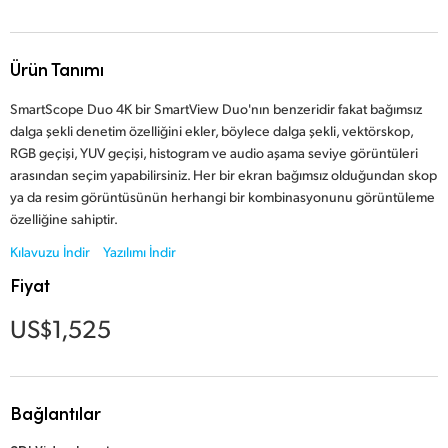
Finland
France
Ürün Tanımı
Germany
SmartScope Duo 4K bir SmartView Duo'nın benzeridir fakat bağımsız
dalga şekli denetim özelliğini ekler, böylece dalga şekli, vektörskop,
Hong Kong SAR, China
RGB geçişi, YUV geçişi, histogram ve audio aşama seviye görüntüleri
arasından seçim yapabilirsiniz. Her bir ekran bağımsız olduğundan skop
India
ya da resim görüntüsünün herhangi bir kombinasyonunu görüntüleme
özelliğine sahiptir.
Italy
Kılavuzu İndir
Yazılımı İndir
Japan
Fiyat
Korea
US$1,525
Mexico
Malaysia
Bağlantılar