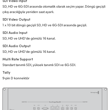
Netherlands
SDI Video Input
SD, HD ve 6G-SDI arasında otomatik olarak seçim yapar. Döngü geçişli
New Zealand
çıkış aracılığıyla yeniden saat ayarlı.
SDI Video Output
Norway
1 x 10 bit döngü geçişli SD, HD ve 6G-SDI arasında geçişli.
Poland
SDI Audio Input
SD, HD ve UHD'de gömülü 16 kanal.
Portugal
SDI Audio Output
SD, HD ve UHD'de gömülü 16 kanal.
Singapore
Multi Rate Support
South Africa
Standart tanımlı SDI, yüksek tanımlı SDI ve 6G-SDI.
Tally
Spain
9-pin D konnektör
Sweden
Chinese Taipei
Turkey