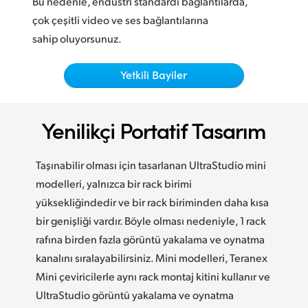
Bu nedenle, endüstri standardı bağlantılarda,
Netherlands
çok çeşitli video ve ses
bağlantılarına
New Zealand
sahip oluyorsunuz.
Norway
Yetkili Bayiler
Poland
Portugal
Yenilikçi Portatif Tasarım
Singapore
Taşınabilir olması için tasarlanan UltraStudio mini
South Africa
modelleri, yalnızca bir rack birimi
yüksekliğindedir ve bir rack biriminden daha kısa
Spain
bir genişliği vardır. Böyle olması nedeniyle, 1 rack
Sweden
rafına birden fazla görüntü yakalama ve oynatma
kanalını sıralayabilirsiniz. Mini modelleri,
Teranex
Chinese Taipei
Mini
çeviricilerle aynı rack montaj kitini kullanır ve
UltraStudio görüntü yakalama ve oynatma
Turkey