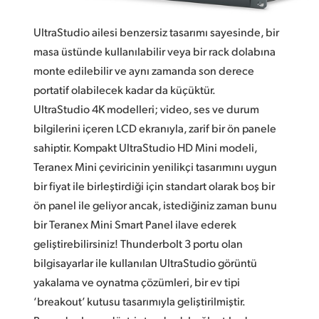
Finland
UltraStudio ailesi benzersiz tasarımı sayesinde, bir
France
masa üstünde kullanılabilir veya bir rack dolabına
monte edilebilir ve aynı zamanda son derece
Germany
portatif olabilecek kadar da küçüktür.
Hong Kong SAR, China
UltraStudio 4K modelleri; video, ses ve durum
bilgilerini içeren LCD ekranıyla, zarif bir ön panele
India
sahiptir. Kompakt UltraStudio HD Mini modeli,
Teranex Mini çeviricinin yenilikçi tasarımını uygun
Italy
bir fiyat ile birleştirdiği için standart olarak boş bir
Japan
ön panel ile geliyor ancak, istediğiniz zaman bunu
bir Teranex Mini Smart Panel ilave ederek
Korea
geliştirebilirsiniz! Thunderbolt 3 portu olan
Mexico
bilgisayarlar ile kullanılan UltraStudio görüntü
yakalama ve oynatma çözümleri, bir ev tipi
Malaysia
‘breakout’ kutusu tasarımıyla geliştirilmiştir.