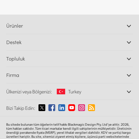
Ürünler
Profesyonel Video Kameraları
Destek
DaVinci Resolve ve Fusion Yazılımı
ATEM Prodüksiyon Görüntü Mikserleri
Yetkili Bayiler
Topluluk
Ultimatte
Destek Merkezi
Disk Kaydediciler
Bize ulaşın
Splice Topluluğu
Firma
Kayıt ve Oynatım
Cintel Tarayıcı
Ofislerimiz
Video Format Çevirici
Ülkenizi veya Bölgenizi:
Turkey
Hakkımızda
Yayın Çeviricileri
İş Ortaklarımız
Görüntüleme
Lütfen Ülkenizi veya Bölgenizi Seçiniz
Bizi Takip Edin:
Medya
Ağ Depolama
MultiView
Argentina
Bu sitede bulunan tüm öğelerin telif hakkı Blackmagic Design Pty. Ltd’ye aittir. 2026,
Yönlendirici ve Dağıtıcılar
tüm hakları saklıdır.
Tüm ticari markalar kendi ilgili sahiplerinin mülkiyetidir. Üreticinin
önerdiği perakende fiyata (MSRP), yerel ithalat vergileri dahildir. KDV ve yurtiçi kargo
Yayın ve kodlama
Australia
ücretleri hariçtir. Bu site, sitemizi ziyaret etmiş kişilere, üçüncü parti websitelerinde