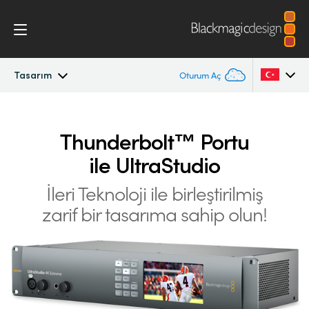
Tasarım
Oturum Aç
UltraStudio
Argentina
Thunderbolt™
Portu
Australia
Tasarım
ile UltraStudio
Austria
İş Akışı
İleri Teknoloji ile birleştirilmiş
Brazil
zarif bir
tasarıma sahip olun!
Yazılım
Canada
Kurulum
China
Denmark
Teknik