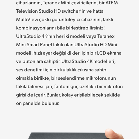
cihazlarının, Teranex Mini çeviricilerin, bir ATEM
UAE
Television Studio HD switcher’in ve hatta
MultiView çoklu görüntüleyici cihazının,
farklı
Ukraine
kombinasyonlarını
bile birleştirebilirsiniz!
United Kingdom
UltraStudio 4K’nın her iki modeli veya Teranex
Mini Smart Panel takılı olan UltraStudio HD Mini
United States
modeli, hızlı ayar değişiklikleri için bir LCD ekrana
ve butonlara sahiptir. UltraStudio 4K modelleri,
ses denetimi için bir kulaklık çıkışına sahip
olmakla birlikte, bir seslendirme mikrofonunun
takılabilmesi için, fantom güç özellikli bir mikrofon
girişi de içerir. Bunlar, kolay erişilebilecek şekilde
ön panelde bulunur.