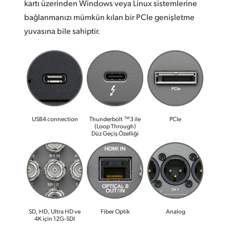
kartı üzerinden Windows veya Linux sistemlerine
bağlanmanızı mümkün kılan bir PCIe genişletme
yuvasına bile sahiptir.
USB4 connection
Thunderbolt ™3 ile
PCIe
(Loop Through)
Düz Geçiş Özelliği
SD, HD, Ultra HD ve
Fiber Optik
Analog
4K için 12G-SDI