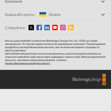
Компанія
Дискові рекордери
Finland
Захоплення
Офіси
та відтворення
Країна або регіон:
Ukraine
France
Про нас
Сканер Cintel
Партнери
Перетворення форматів
Germany
Виберіть вашу країну або регіон
Слідкуйте в:
Медіа
Мовні конвертери
Hong Kong SAR, China
Моніторинг
Argentina
Все на цьому вебсайті є власністю Blackmagic Design Pty. Ltd. 2026, всі права
Мережеве сховище
застережено.
Усі торгові марки є власністю відповідних власників.
Рекомендована
India
роздрібна ціна
виробника включає мита, але не включає податок з продажу та
MultiView
Australia
вартість доставки.
Цей вебсайт використовує послуги ремаркетингу, щоб розміщувати рекламу на
Маршрутизація та розподіл
сторонніх вебсайтах куди переходять відвідувачі нашого сайту. Можна відмовитися
Italy
від цього, змінивши налаштування файлів «cookie».
Стрімінг та кодування
Austria
Умови збереження конфіденційності
Japan
Brazil
Korea
Canada
Mexico
China
Malaysia
Denmark