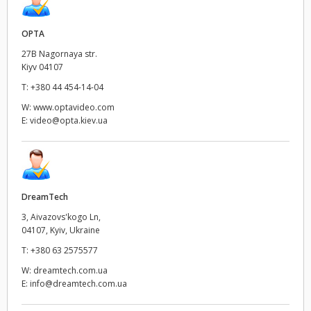
UAE
OPTA
Ukraine
27B Nagornaya str.
Kiyv 04107
United Kingdom
T:
+380 44 454-14-04
W:
www.optavideo.com
United States
E:
video@opta.kiev.ua
DreamTech
3, Aivazovs'kogo Ln,
04107, Kyiv, Ukraine
T:
+380 63 2575577
W:
dreamtech.com.ua
E:
info@dreamtech.com.ua