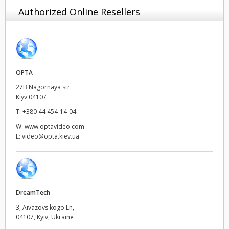
Authorized Online Resellers
Finland
France
Germany
OPTA
Hong Kong SAR, China
27B Nagornaya str.
Kiyv 04107
India
T:
+380 44 454-14-04
Italy
W:
www.optavideo.com
E:
video@opta.kiev.ua
Japan
Korea
Mexico
DreamTech
3, Aivazovs'kogo Ln,
Malaysia
04107, Kyiv, Ukraine