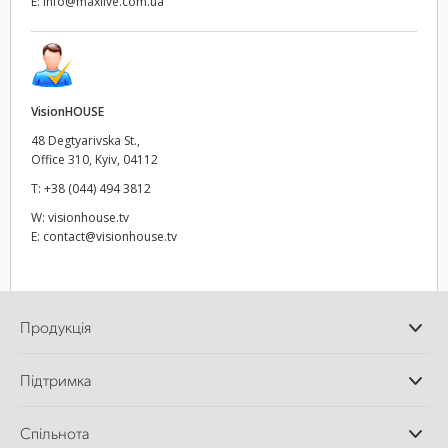
E:
info@maxlive.com.ua
VisionHOUSE
48 Degtyarivska St.,
Office 310, Kyiv, 04112
T:
+38 (044) 494 3812
W:
visionhouse.tv
E:
contact@visionhouse.tv
Продукція
Професійні камери
Підтримка
Додатки DaVinci
Resolve і Fusion
Дилери
Спільнота
Відеомікшери ATEM
Центр підтримки