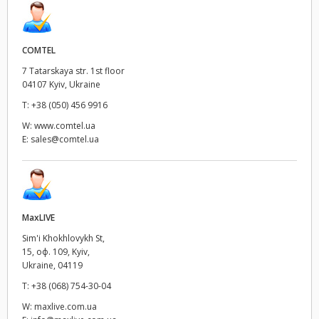
COMTEL
7 Tatarskaya str. 1st floor
04107 Kyiv, Ukraine
T:
+38 (050) 456 9916
W:
www.comtel.ua
E:
sales@comtel.ua
MaxLIVE
Sim'i Khokhlovykh St,
15, оф. 109, Kyiv,
Ukraine, 04119
T:
+38 (068) 754-30-04
W:
maxlive.com.ua