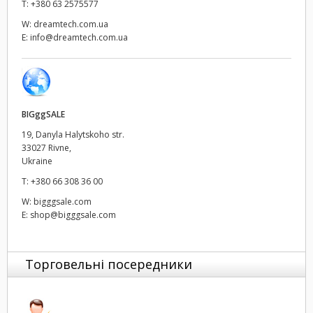
T:
+380 63 2575577
Netherlands
W:
dreamtech.com.ua
New Zealand
E:
info@dreamtech.com.ua
Norway
Poland
BIGggSALE
Portugal
19, Danyla Halytskoho str.
33027 Rivne,
Singapore
Ukraine
T:
+380 66 308 36 00
South Africa
W:
bigggsale.com
E:
shop@bigggsale.com
Spain
Sweden
Торговельні посередники
Chinese Taipei
Turkey