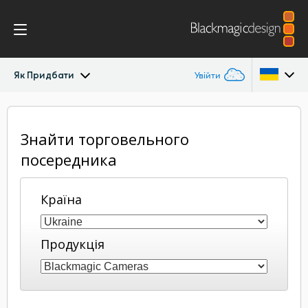
Як Придбати
Увійти
Blackmagic RAW
Argentina
Знайти торговельного
Australia
посередника
Austria
Країна
Brazil
Canada
Продукція
China
Denmark