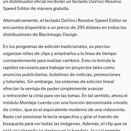
Netherlands
un distribuidor oficial recibirán un teclado DaVinci Resolve
Speed Editor de manera gratuita.
New Zealand
Alternativamente, el teclado DaVinci Resolve Speed Editor se
Norway
encuentra disponible a un precio de 295 dólares en todos los
distribuidores de Blackmagic Design.
Poland
En los programas de edición tradicionales, es preciso
Portugal
organizar miles de clips y arrastrarlos a la línea de tiempo
constantemente para realizar cambios. Esto no brinda la
Singapore
rapidez necesaria para trabajar en proyectos tales como
anuncios publicitarios, boletines de noticias, promociones
South Africa
y tutoriales. Sin embargo, los sistemas de edición lineal
ofrecían la ventaja de poder simplemente avanzar
España
o retroceder la cinta para ver las tomas. En tal sentido, ahora el
Sweden
módulo Montaje cuenta con una función denominada «modo
de cinta», que es el equivalente moderno de una videocinta.
Chinese Taipei
Basta con presionar la tecla respectiva y girar el mando de
búsqueda para ver todas las imágenes. Además, el clip que se
Turkey
está visualizando se destaca en la bandeja, lo cual permite