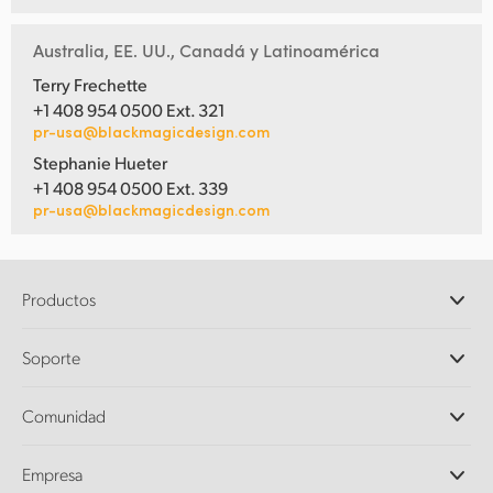
Australia, EE. UU., Canadá y Latinoamérica
Terry Frechette
+1 408 954 0500 Ext. 321
pr-usa@blackmagicdesign.com
Stephanie Hueter
+1 408 954 0500 Ext. 339
pr-usa@blackmagicdesign.com
Productos
Cámaras profesionales
Soporte
DaVinci Resolve y Fusion
Mezcladores ATEM
Distribuidores
Comunidad
Ultimatte
Centro de soporte técnico
Grabadores digitales
Contáctanos
Comunidad Splice
Empresa
Captura y reproducción