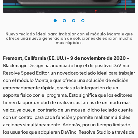
Finland
France
Germany
Nuevo teclado ideal para trabajar con el módulo Montaje que
ofrece una nueva generación de soluciones de edición mucho
más rápidas.
Hong Kong SAR, China
Fremont, California (EE. UU.) – 9 de noviembre de 2020 –
India
Blackmagic Design ha anunciado hoy el dispositivo DaVinci
Italy
Resolve Speed Editor, un novedoso teclado ideal para trabajar
con el módulo Montaje que ofrece una solución de edición
Japan
extremadamente rápida, gracias a la integración de un
soporte físico con el programa. Esto significa que los editores
Korea
tienen la oportunidad de realizar sus tareas de un modo más
veloz, ya que, al contrario de un mouse, dicho teclado cuenta
Mexico
con un control para cada función y permite realizar múltiples
acciones simultáneamente. Además, por un tiempo limitado,
Malaysia
los usuarios que adquieran DaVinci Resolve Studio a través de