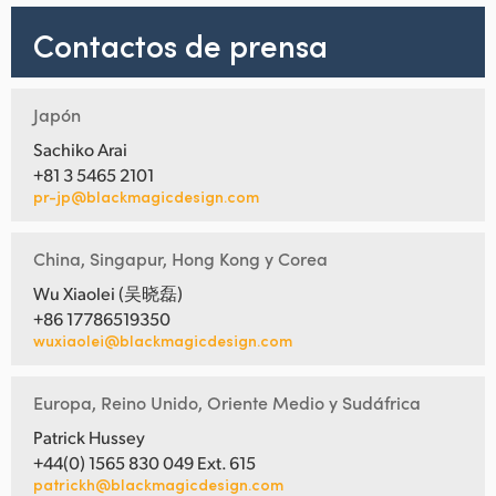
Contactos de prensa
Japón
Sachiko Arai
+81 3 5465 2101
pr-jp@blackmagicdesign.com
China, Singapur, Hong Kong y Corea
Wu Xiaolei (吴晓磊)
+86 17786519350
wuxiaolei@blackmagicdesign.com
Europa, Reino Unido, Oriente Medio y Sudáfrica
Patrick Hussey
+44(0) 1565 830 049 Ext. 615
patrickh@blackmagicdesign.com