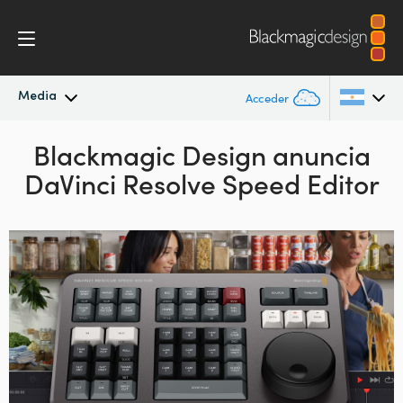
Media
Acceder
Novedades
Blackmagic Design anuncia
Argentina
DaVinci Resolve Speed Editor
Australia
Archivo
Austria
Imágenes
Brazil
Canada
China
Denmark