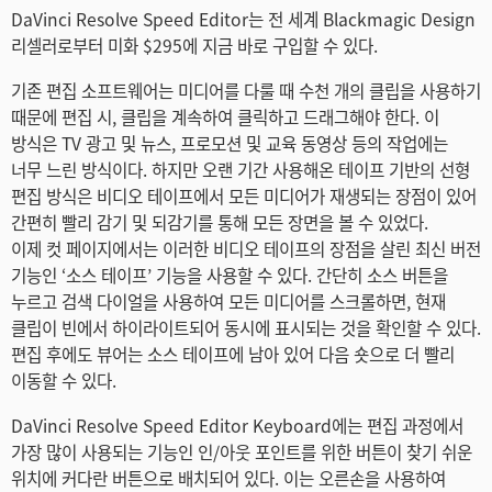
Netherlands
DaVinci Resolve Speed Editor는 전 세계 Blackmagic Design
리셀러로부터 미화 $295에 지금 바로 구입할 수 있다.
New Zealand
기존 편집 소프트웨어는 미디어를 다룰 때 수천 개의 클립을 사용하기
Norway
때문에 편집 시, 클립을 계속하여 클릭하고 드래그해야 한다. 이
방식은 TV 광고 및 뉴스, 프로모션 및 교육 동영상 등의 작업에는
Poland
너무 느린 방식이다. 하지만 오랜 기간 사용해온 테이프 기반의 선형
편집 방식은 비디오 테이프에서 모든 미디어가 재생되는 장점이 있어
Portugal
간편히 빨리 감기 및 되감기를 통해 모든 장면을 볼 수 있었다.
이제 컷 페이지에서는 이러한 비디오 테이프의 장점을 살린 최신 버전
Singapore
기능인 ‘소스 테이프’ 기능을 사용할 수 있다. 간단히 소스 버튼을
누르고 검색 다이얼을 사용하여 모든 미디어를 스크롤하면, 현재
South Africa
클립이 빈에서 하이라이트되어 동시에 표시되는 것을 확인할 수 있다.
Spain
편집 후에도 뷰어는 소스 테이프에 남아 있어 다음 숏으로 더 빨리
이동할 수 있다.
Sweden
DaVinci Resolve Speed Editor Keyboard에는 편집 과정에서
Chinese Taipei
가장 많이 사용되는 기능인 인/아웃 포인트를 위한 버튼이 찾기 쉬운
위치에 커다란 버튼으로 배치되어 있다. 이는 오른손을 사용하여