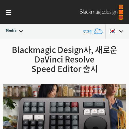
Media
로그인
최신 소식
Blackmagic Design사, 새로운
Argentina
DaVinci Resolve
Australia
뉴스 아카이브
Speed Editor 출시
Austria
보도 이미지
Brazil
Canada
China
Denmark