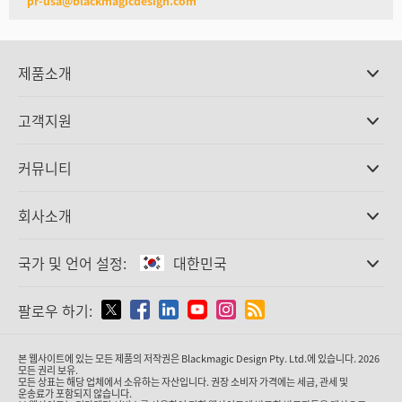
pr-usa@blackmagicdesign.com
제품소개
전문가용 카메라
고객지원
DaVinci Resolve와 Fusion 소프트웨어
ATEM 제작 스위처
판매처
커뮤니티
Ultimatte
고객지원 센터
디스크 레코더
문의하기
Splice Community
회사소개
캡쳐 및 재생
Cintel 필름 스캐닝
사무실
표준 변환
국가 및 언어 설정:
대한민국
회사 소개
방송용 컨버터
제휴 업체
모니터링
국가 및 언어를 설정하세요
팔로우 하기:
미디어
네트워크 스토리지
MultiView
Argentina
본 웹사이트에 있는 모든 제품의 저작권은 Blackmagic Design Pty. Ltd.에 있습니다. 2026
라우팅 및 분배
모든 권리 보유.
모든 상표는 해당 업체에서 소유하는 자산입니다. 권장 소비자 가격에는 세금, 관세 및
스트리밍·인코딩
Australia
운송료가 포함되지 않습니다.