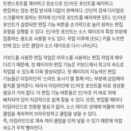
Turkey
트랜스포트를 제어하고 왼손으로 인/아웃 포인트를 배치하고
편집하는 양손 편집 방식에 더없이 완벽하다. 간단히 검색 다이얼로
UAE
스크롤하여 원하는 위치에 인/아웃 포인트를 배치하면 된다. 인/아웃
포인트가 설정되면 편집 기능 버튼을 손가락으로 눌러 원하는 편집
Ukraine
유형을 실행할 수 있다. 인/아웃 포인트는 소스 테이프의 특정 부분에
집중하는 용도로 사용할 수도 있다. 작업 이후에 [ESC] 키를 누르면
United Kingdom
빈에 있는 모든 클립이 소스 테이프로 다시 나타난다.
United States
키보드를 사용한 편집 작업은 마우스를 사용하는 편집 작업과 매우
다르기 때문에, 컷 페이지의 편집 기능은 키보드에서 최고의 속도로
작업할 수 있도록 더욱 향상되었다. 컷 페이지의 지능적인 편집
기능들은 타임라인의 ‘스마트 표시기’를 통해 어느 부분에 삽입해야
할지를 알려준다. 따라서 타임라인에 인/아웃 포인트를 따로 생성할
필요가 거의 없다. 이 편집 기능 버튼들은 인/아웃 키 바로 위에
배치되어 있어 직감적으로 쉽게 찾을 수 있다. 또한, 편집할 때마다
타임라인으로 전환할 필요가 없어, 소스 테이프 상태에 머물며 여러
클립을 계속하여 브라우징하고 클립을 넣을 수 있다.
즉, 타임라인으로 계속 여러 클립을 던져 넣을 수 있기 때문에 작업
속도가 무척 빨라진다.