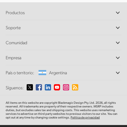
Productos
Cámaras profesionales
Soporte
DaVinci Resolve y Fusion
Mezcladores ATEM
Distribuidores
Comunidad
Ultimatte
Centro de soporte técnico
Grabadores digitales
Contáctanos
Comunidad Splice
Empresa
Captura y reproducción
Escáner Cintel
Oficinas
Conversión de formatos
País o territorio:
Argentina
Perfil empresarial
Conversores profesionales
Colaboradores
Supervisión
Selecciona un país o territorio
Síguenos:
Medios
Almacenamiento en redes
MultiView
Argentina
All items on this website are copyright Blackmagic Design Pty. Ltd. 2026, all rights
Direccionamiento y distribución
reserved. All trademarks
are property
of their respective owners. MSRP includes
duties, but excludes sales tax and shipping costs.
This website uses remarketing
Transmisión y codificación
Australia
services to advertise on third party websites to previous visitors to our site.
You can
opt out at any time by changing cookie settings.
Política de privacidad
Austria