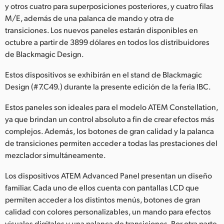
Netherlands
y otros cuatro para superposiciones posteriores, y cuatro filas
M/E, además de una palanca de mando y otra de
New Zealand
transiciones. Los nuevos paneles estarán disponibles en
octubre a partir de 3899 dólares en todos los distribuidores
Norway
de Blackmagic Design.
Poland
Estos dispositivos se exhibirán en el stand de Blackmagic
Design (#7.C49.) durante la presente edición de la feria IBC.
Portugal
Estos paneles son ideales para el modelo ATEM Constellation,
Singapore
ya que brindan un control absoluto a fin de crear efectos más
South Africa
complejos. Además, los botones de gran calidad y la palanca
de transiciones permiten acceder a todas las prestaciones del
España
mezclador simultáneamente.
Sweden
Los dispositivos ATEM Advanced Panel presentan un diseño
familiar. Cada uno de ellos cuenta con pantallas LCD que
Chinese Taipei
permiten acceder a los distintos menús, botones de gran
calidad con colores personalizables, un mando para efectos
Turkey
visuales digitales y una palanca de transiciones. Por otra parte,