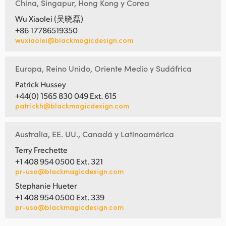
China, Singapur, Hong Kong y Corea
Wu Xiaolei (吴晓磊)
+86 17786519350
wuxiaolei@blackmagicdesign.com
Europa, Reino Unido, Oriente Medio y Sudáfrica
Patrick Hussey
+44(0) 1565 830 049 Ext. 615
patrickh@blackmagicdesign.com
Australia, EE. UU., Canadá y Latinoamérica
Terry Frechette
+1 408 954 0500 Ext. 321
pr-usa@blackmagicdesign.com
Stephanie Hueter
+1 408 954 0500 Ext. 339
pr-usa@blackmagicdesign.com