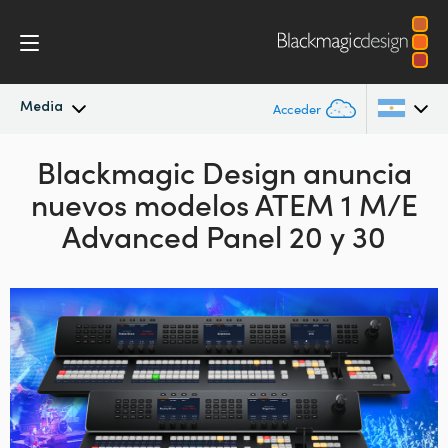
Media
Acceder
Novedades
Blackmagic Design anuncia
Argentina
nuevos
modelos ATEM 1 M/E
Australia
Archivo
Advanced Panel 20 y 30
Austria
Imágenes
Brazil
Canada
China
Denmark