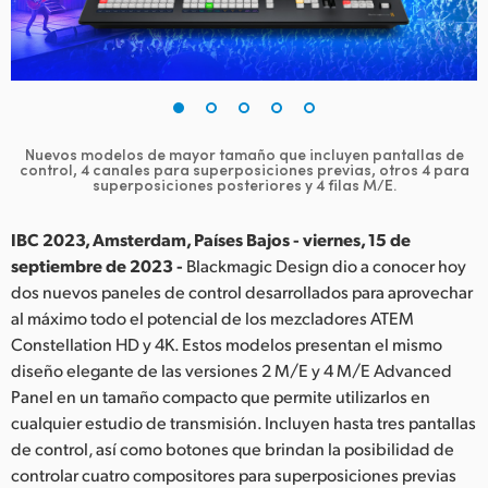
Finland
France
Germany
Nuevos modelos de mayor tamaño que incluyen pantallas de
Hong Kong SAR, China
control, 4 canales
para superposiciones previas, otros 4 para
superposiciones posteriores y 4 filas M/E.
India
IBC 2023, Amsterdam, Países Bajos - viernes, 15 de
Italy
septiembre de 2023 -
Blackmagic Design dio a conocer hoy
dos nuevos paneles de control desarrollados para aprovechar
Japan
al máximo todo el potencial de los mezcladores ATEM
Constellation HD y 4K. Estos modelos presentan el mismo
Korea
diseño elegante de las versiones 2 M/E y 4 M/E Advanced
Panel en un tamaño compacto que permite utilizarlos en
Mexico
cualquier estudio de transmisión. Incluyen hasta tres pantallas
Malaysia
de control, así como botones que brindan la posibilidad de
controlar cuatro compositores para superposiciones previas