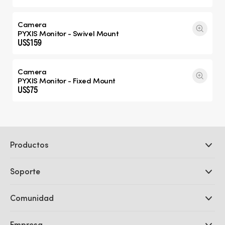
Camera
PYXIS Monitor - Swivel Mount
US$159
Camera
PYXIS Monitor - Fixed Mount
US$75
Productos
Cámaras profesionales
Soporte
DaVinci Resolve y Fusion
Mezcladores ATEM
Distribuidores
Comunidad
Ultimatte
Centro de soporte técnico
Grabadores digitales
Contáctanos
Comunidad Splice
Empresa
Captura y reproducción