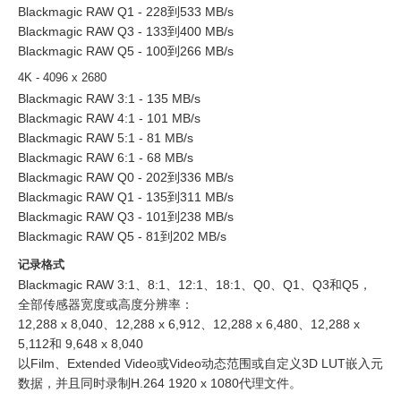
Blackmagic RAW Q1 - 228到533 MB/s
Blackmagic RAW Q3 - 133到400 MB/s
Blackmagic RAW Q5 - 100到266 MB/s
4K - 4096 x 2680
Blackmagic RAW 3:1 - 135 MB/s
Blackmagic RAW 4:1 - 101 MB/s
Blackmagic RAW 5:1 - 81 MB/s
Blackmagic RAW 6:1 - 68 MB/s
Blackmagic RAW Q0 - 202到336 MB/s
Blackmagic RAW Q1 - 135到311 MB/s
Blackmagic RAW Q3 - 101到238 MB/s
Blackmagic RAW Q5 - 81到202 MB/s
记录格式
Blackmagic RAW 3:1、8:1、12:1、18:1、Q0、Q1、Q3和Q5，
全部传感器宽度或高度分辨率：
12,288 x 8,040、12,288 x 6,912、12,288 x 6,480、12,288 x
5,112和 9,648 x 8,040
以Film、Extended Video或Video动态范围或自定义3D LUT嵌入元
数据，并且同时录制H.264 1920 x 1080代理文件。