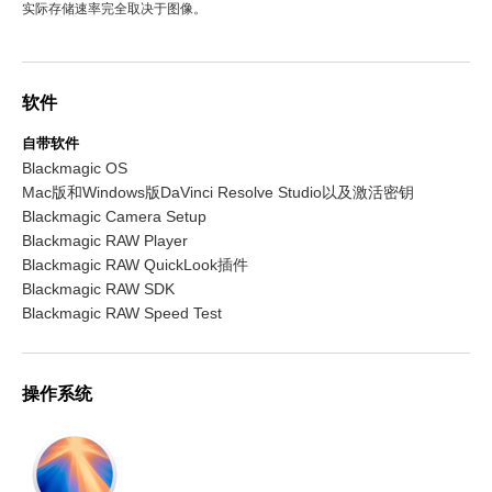
实际存储速率完全取决于图像。
软件
自带软件
Blackmagic OS
Mac版和Windows版DaVinci Resolve Studio以及激活密钥
Blackmagic Camera Setup
Blackmagic RAW Player
Blackmagic RAW QuickLook插件
Blackmagic RAW SDK
Blackmagic RAW Speed Test
操作系统