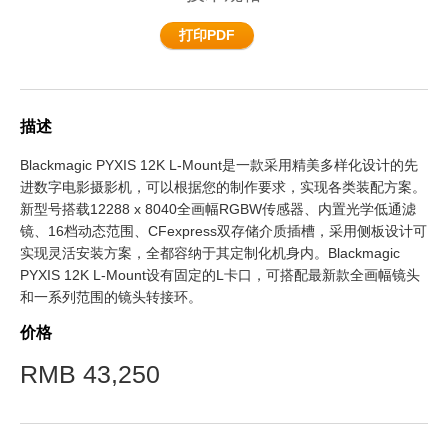
Finland
打印PDF
France
Germany
描述
中国香港
Blackmagic PYXIS 12K L-Mount是一款采用精美多样化设计的先
进数字电影摄影机，可以根据您的制作要求，实现各类装配方案。
India
新型号搭载12288 x 8040全画幅RGBW传感器、内置光学低通滤
镜、16档动态范围、CFexpress双存储介质插槽，采用侧板设计可
Italy
实现灵活安装方案，全都容纳于其定制化机身内。Blackmagic
PYXIS 12K L-Mount设有固定的L卡口，可搭配最新款全画幅镜头
Japan
和一系列范围的镜头转接环。
Korea
价格
Mexico
RMB 43,250
Malaysia