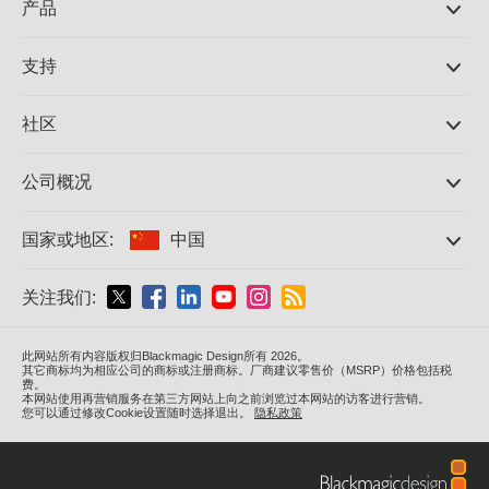
产品
专业摄影机
支持
DaVinci Resolve和Fusion软件
ATEM Production Switcher系列
经销商
社区
Ultimatte
支持中心
硬盘录机
联系我们
Splice社区
公司概况
采集和输出
Cintel胶片扫描
办事处
格式转换
国家或地区:
中国
关于我们
广播级转换器
合作伙伴
监看
请选择国家或地区
关注我们:
媒体
网络存储
MultiView
Argentina
此网站所有内容版权归Blackmagic Design所有 2026。
信号分配
其它商标均为相应公司的商标或注册商标。厂商建议零售价（MSRP）价格包括税
费。
流媒体直播及编码
Australia
本网站使用再营销服务在第三方网站上向之前浏览过本网站的访客进行营销。
您可以通过修改Cookie设置随时选择退出。
隐私政策
Austria