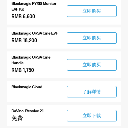
Blackmagic PYXIS Monitor
EVF Kit
立即购买
RMB 6,600
Blackmagic
URSA Cine EVF
立即购买
RMB 18,200
Blackmagic
URSA Cine
Handle
立即购买
RMB 1,750
Blackmagic Cloud
了解详情
DaVinci Resolve 21
立即下载
免费