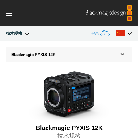
登录
技术规格
Blackmagic PYXIS
Argentina
Blackmagic
PYXIS 12K
Australia
配件
Austria
Blackmagic OS
Brazil
Blackmagic RAW
Canada
作品展示
中国
Blackmagic PYXIS 12K
Denmark
技术规格
技术规格