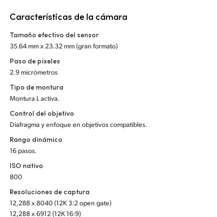
Netherlands
Características de la cámara
New Zealand
Tamaño efectivo del sensor
Norway
35.64 mm x 23.32 mm (gran formato)
Paso de pixeles
Poland
2.9 micrómetros
Portugal
Tipo de montura
Montura L activa.
Singapore
Control del objetivo
Diafragma y enfoque en objetivos compatibles.
South Africa
Rango dinámico
España
16 pasos.
ISO nativo
Sweden
800
Chinese Taipei
Resoluciones de captura
12,288 x 8040 (12K 3:2 open gate)
Turkey
12,288 x 6912 (12K 16:9)