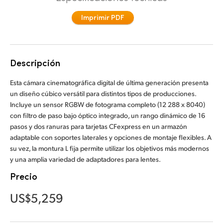
Finland
Imprimir PDF
France
Germany
Descripción
Hong Kong SAR, China
Esta cámara cinematográfica digital de última generación presenta
un diseño cúbico versátil para distintos tipos de producciones.
India
Incluye un sensor RGBW de fotograma completo (12 288 x 8040)
con filtro de paso bajo óptico integrado, un rango dinámico de 16
Italy
pasos y dos ranuras para tarjetas CFexpress en un armazón
adaptable con soportes laterales y opciones de montaje flexibles. A
Japan
su vez, la montura L fija permite utilizar los objetivos más modernos
y una amplia variedad de adaptadores para lentes.
Korea
Precio
Mexico
US$5,259
Malaysia