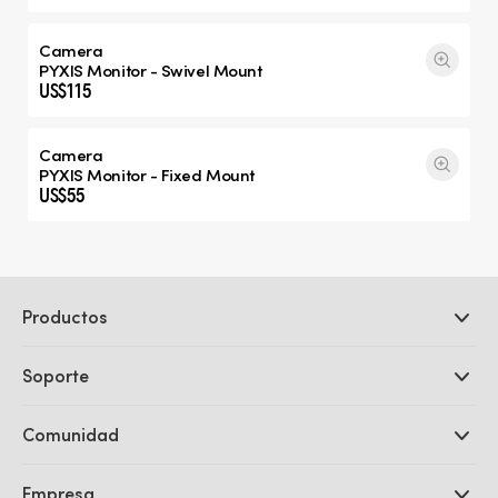
Camera
PYXIS Monitor - Swivel Mount
US$115
Camera
PYXIS Monitor - Fixed Mount
US$55
Productos
Cámaras profesionales
Soporte
DaVinci Resolve y Fusion
Mezcladores ATEM
Distribuidores
Comunidad
Ultimatte
Centro de soporte técnico
Grabadores digitales
Contáctanos
Comunidad Splice
Empresa
Captura y reproducción