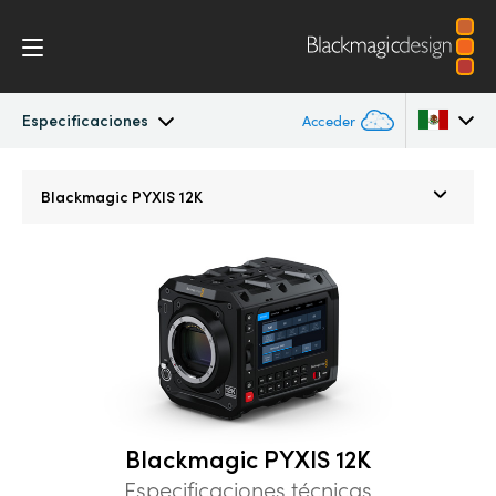
Especificaciones
Acceder
Blackmagic PYXIS
Argentina
Blackmagic
PYXIS 12K
Australia
Accesorios
Austria
Blackmagic OS
Brazil
Blackmagic RAW
Canada
Galería
China
Blackmagic PYXIS 12K
Denmark
Especificaciones
Especificaciones técnicas