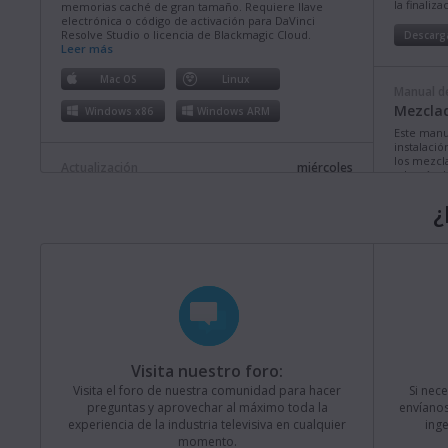
la finaliz
memorias caché de gran tamaño. Requiere llave
electrónica o código de activación para DaVinci
Resolve Studio o licencia de Blackmagic Cloud.
Descarg
Leer más
Mac OS
Linux
Manual de
Mezclad
Windows x86
Windows ARM
Este manu
instalació
los mezcl
Actualización
miércoles
además de
Fusion Studio 21.0.4
comprende
¿
Esta actualización brinda más compatibilidad con
Descarg
rutas de acceso largas en Windows, así como mejoras
en la estabilidad y el funcionamiento. Requiere llave
electrónica o código de activación para Fusion Studio
o DaVinci Resolve Studio.
Leer más
Manual de
Mezclad
Mac OS
Linux
Este manua
Windows x86
Windows ARM
instalació
los model
Televisio
Visita nuestro foro:
prestacio
Actualización
lunes
Visita el foro de nuestra comunidad para hacer
Si nec
Blackmagic Converters 12.3
Descarg
preguntas y aprovechar al máximo toda la
envíanos
experiencia de la industria televisiva en cualquier
ing
Esta actualización brinda compatibilidad con el nuevo
modelo Blackmagic SDI Expander 8x12G.
Leer más
momento.