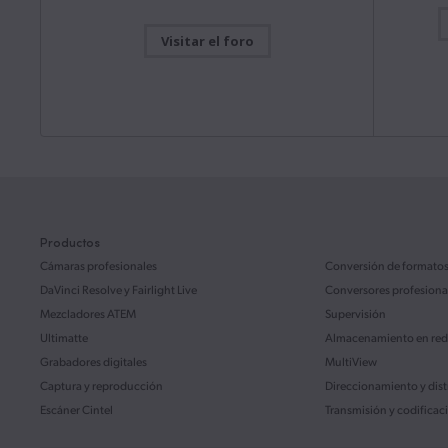
Manual de
Mac OS
Windows x86
ATEM M
Visitar el foro
Este manua
la config
Actualización
viernes
ATEM Mini
Blackmagic Camera 10.2.1
Descarg
Esta actualización incluye mejoras en la función de
grabación y reproducción en formato H.265 o H.264
para el modelo Blackmagic URSA Broadcast G2.
Leer más
Manual de
ATEM S
Mac OS
Windows x86
Este manua
la config
ATEM SDI.
Productos
Actualización
28 julio 2026
Desktop Video 16.2
Cámaras profesionales
Conversión de formato
Descarg
Esta actualización brinda compatibilidad con los
DaVinci Resolve
y Fairlight Live
Conversores profesiona
nuevos modelos UltraStudio Mini Monitor 12G,
Mezcladores ATEM
Supervisión
UltraStudio Mini Recorder 12G y UltraStudio Mini
Manual de
Replay 12G.
Leer más
Ultimatte
Almacenamiento en red
Fairligh
Grabadores digitales
Mac OS
Windows x86
Linux
MultiView
Este manua
interfaz d
Captura y reproducción
Direccionamiento y dis
de ofrece
funcionam
Escáner Cintel
Transmisión y codificac
Actualización
22 julio 2026
DaVinci Resolve 21.0.3
Descarg