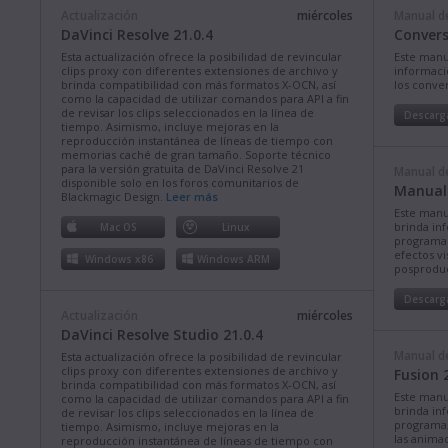
Actualización
miércoles
Manual de
DaVinci Resolve 21.0.4
Convers
Esta actualización ofrece la posibilidad de revincular
Este manu
clips proxy con diferentes extensiones de archivo y
informació
brinda compatibilidad con más formatos X-OCN, así
los conve
como la capacidad de utilizar comandos para API a fin
de revisar los clips seleccionados en la línea de
Descarg
tiempo. Asimismo, incluye mejoras en la
reproducción instantánea de líneas de tiempo con
memorias caché de gran tamaño. Soporte técnico
para la versión gratuita de DaVinci Resolve 21
Manual de
disponible solo en los foros comunitarios de
Manual 
Blackmagic Design.
Leer más
Este manu
brinda in
Mac OS
Linux
programa p
efectos vi
Windows x86
Windows ARM
posproduc
Descarg
Actualización
miércoles
DaVinci Resolve Studio 21.0.4
Manual de
Esta actualización ofrece la posibilidad de revincular
clips proxy con diferentes extensiones de archivo y
Fusion 
brinda compatibilidad con más formatos X-OCN, así
Este manu
como la capacidad de utilizar comandos para API a fin
brinda in
de revisar los clips seleccionados en la línea de
programa, 
tiempo. Asimismo, incluye mejoras en la
las animac
reproducción instantánea de líneas de tiempo con