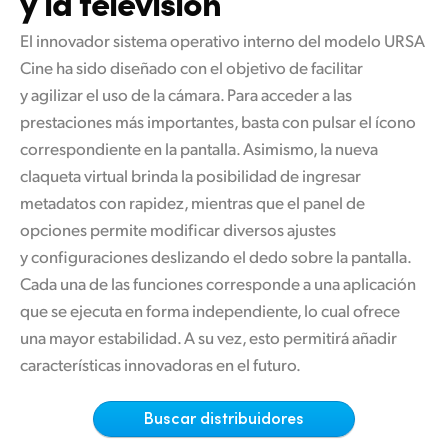
y la televisión
Finland
Especificaciones
El innovador sistema operativo interno del modelo URSA
France
Cine ha sido diseñado con el objetivo de facilitar
y agilizar el uso de la cámara. Para acceder a las
Germany
prestaciones más importantes, basta con pulsar el ícono
correspondiente en la pantalla. Asimismo, la nueva
Hong Kong SAR, China
claqueta virtual brinda la posibilidad de ingresar
India
metadatos con rapidez, mientras que el panel de
opciones permite modificar diversos ajustes
Italy
y configuraciones deslizando el dedo sobre la pantalla.
Japan
Cada una de las funciones corresponde a una aplicación
que se ejecuta en forma independiente, lo cual ofrece
Korea
una mayor estabilidad. A su vez, esto permitirá añadir
características innovadoras en el futuro.
Mexico
Malaysia
Buscar distribuidores