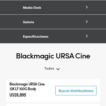
Media Dock
Galería
Especificaciones
Blackmagic URSA Cine
Todos
Todos
Blackmagic
URSA Cine
Blackmagic URSA Cine
12K LF 100G Body
Buscar distribuidores
US$9,895
Accesorios