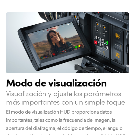
Netherlands
New Zealand
Norway
Poland
Portugal
Singapore
Modo de visualización
South Africa
España
Visualización y ajuste los parámetros
más importantes con un simple toque
Sweden
El modo de visualización HUD proporciona datos
Chinese Taipei
importantes, tales como la frecuencia de imagen, la
apertura del diafragma, el código de tiempo, el ángulo
Turkey