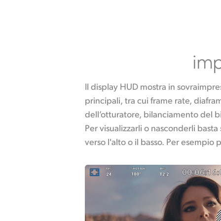
imp
Il display HUD mostra in sovraimpre
bilanciamento del bianco toccando 
principali, tra cui frame rate, diaf
toccando gli indicatori di livello. O
dell’otturatore, bilanciamento del bi
è interattivo, per gestire le impostaz
Per visualizzarli o nasconderli basta 
verso l'alto o il basso. Per esempio 