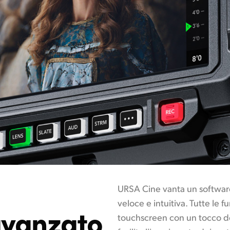
URSA Cine vanta un softwar
veloce e intuitiva. Tutte le f
avanzato
touchscreen con un tocco del