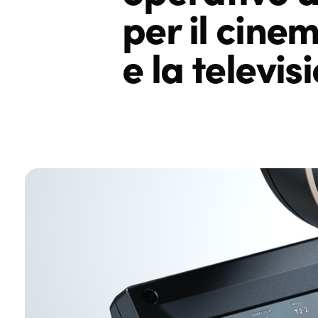
per
il cine
e la televis