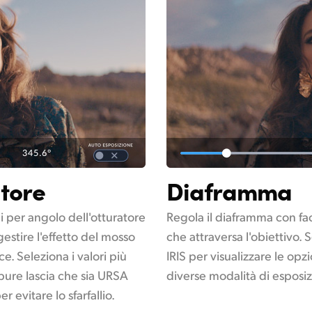
atore
Diaframma
li per angolo dell'otturatore
Regola il diaframma con faci
gestire l'effetto del mosso
che attraversa l'obiettivo. 
e. Seleziona i valori più
IRIS per visualizzare le opz
pure lascia che sia URSA
diverse modalità di esposiz
r evitare lo sfarfallio.