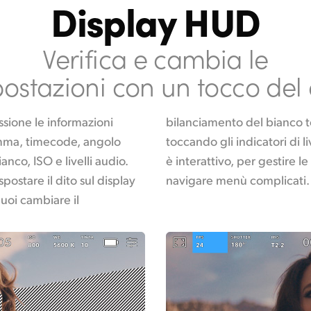
Display HUD
Verifica e cambia le
ostazioni con un tocco del 
ssione le informazioni
WB o regolare l’audio
ramma, timecode, angolo
gni elemento del display
anco, ISO e livelli audio.
ioni all’istante invece di
spostare il dito sul display
navigare menù complicati.
puoi cambiare il