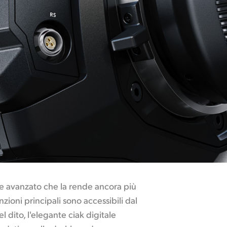
e avanzato che la rende ancora più
unzioni principali sono accessibili dal
 dito, l'elegante ciak digitale