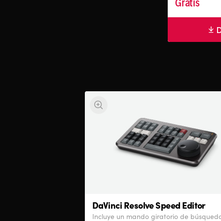
Gratis
D
DaVinci Resolve
Speed Editor
Incluye un mando giratorio de búsqued