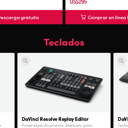
US$295
escarga gratuita
Comprar en línea
Teclados
DaVinci Resolve
Replay Editor
DaVi
a
Panel específicamente diseñado para
Tecla