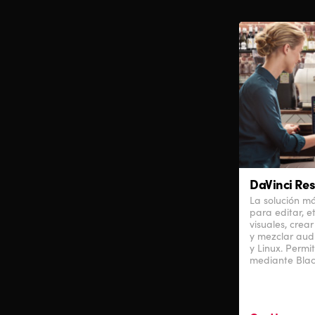
DaVinci Res
La solución 
para editar, e
visuales, crea
y mezclar aud
y Linux. Permi
mediante Bla