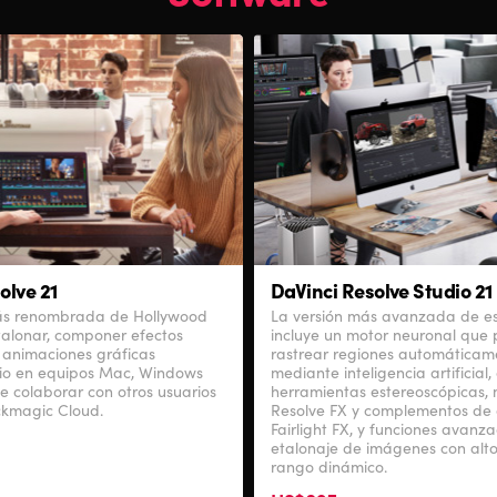
olve 21
DaVinci Resolve Studio 21
más renombrada de Hollywood
La versión más avanzada de e
talonar, componer efectos
incluye un motor neuronal que 
r animaciones gráficas
rastrear regiones automáticam
io en equipos Mac, Windows
mediante inteligencia artificial
te colaborar con otros usuarios
herramientas estereoscópicas, 
ckmagic Cloud.
Resolve FX y complementos de
Fairlight FX, y funciones avanz
etalonaje de imágenes con alt
rango dinámico.