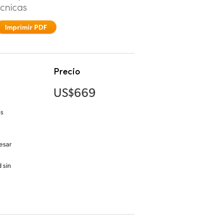
écnicas
Imprimir PDF
Precio
US$669
as
esar
 sin