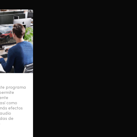
ste programa
permite
ente
, así como
más efectos
 audio
adas de
o