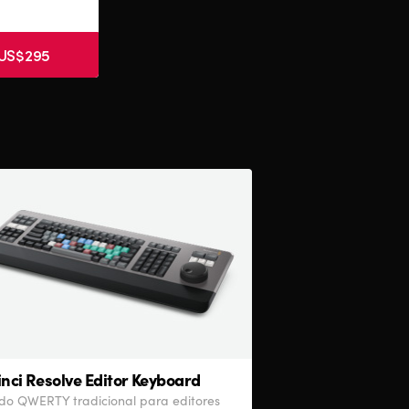
 US$295
nci Resolve
Editor Keyboard
do QWERTY tradicional para editores