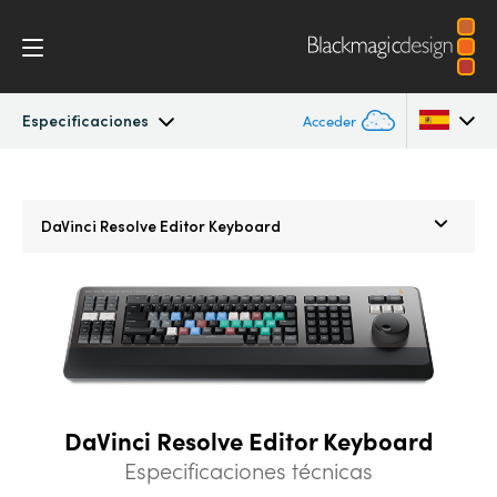
Especificaciones
Acceder
General
Argentina
Argentina
DaVinci Resolve
Editor Keyboard
Australia
Australia
Novedades
Austria
Austria
Fotos
Brazil
Brazil
Edición
Canada
Canada
Montaje
China
China
DaVinci Resolve Editor Keyboard
Especificaciones técnicas
Denmark
Denmark
Color