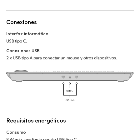
Netherlands
Netherlands
Capacitación
New Zealand
New Zealand
Conexiones
Especificaciones
Norway
Norway
Interfaz informática
Poland
Poland
USB tipo C.
Conexiones USB
Portugal
Portugal
2 x USB tipo A para conectar un mouse y otros dispositivos.
Singapore
Singapore
South Africa
South Africa
España
España
Sweden
Sweden
Requisitos energéticos
Chinese Taipei
Chinese Taipei
Consumo
Turkey
Turkey
8 W máx. mediante puerto USB tipo C.