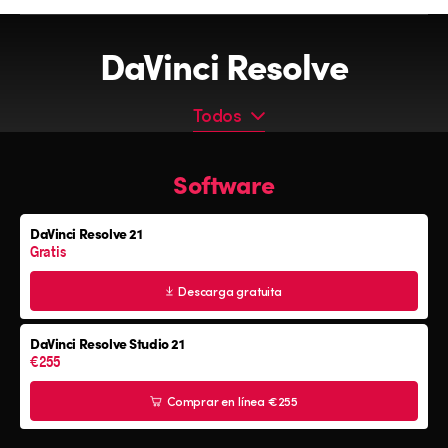
DaVinci Resolve
Todos
Todos
Software
Programa
Teclados
DaVinci Resolve 21
Paneles cromáticos
Gratis
Consolas de audio Fairlight
Descarga gratuita
DaVinci Resolve Studio 21
€255
Comprar en línea €255