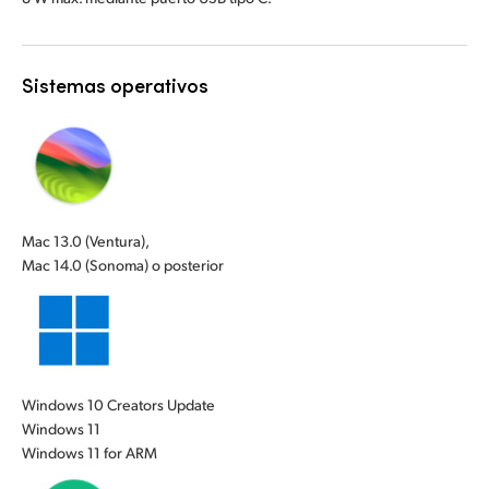
UAE
UAE
Ukraine
Ukraine
Sistemas operativos
United Kingdom
United Kingdom
United States
United States
Mac 13.0 (Ventura),
Mac 14.0 (Sonoma) o posterior
Windows 10 Creators Update
Windows 11
Windows 11 for ARM