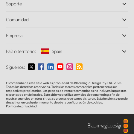
Soporte
DaVinci Resolve y Fusion
Mezcladores ATEM
Distribuidores
Comunidad
Ultimatte
Centro de soporte técnico
Grabadores digitales
Contáctanos
Comunidad Splice
Empresa
Captura y reproducción
Escáner Cintel
Oficinas
Conversión de formatos
País o territorio:
Spain
Perfil empresarial
Conversores profesionales
Colaboradores
Supervisión
Selecciona un país o territorio
Síguenos:
Medios
Almacenamiento en redes
MultiView
Argentina
El contenido de este sitio web es propiedad de Blackmagic Design Pty. Ltd. 2026.
Direccionamiento y distribución
Todos los derechos reservados. Todas las marcas comerciales pertenecen a sus
respectivos propietarios. Los precios de venta recomendados no incluyen impuestos
Transmisión y codificación
Australia
ni portes de envío locales. Este sitio web utiliza servicios de remarketing a fin de
mostrar anuncios en otros sitios a personas que ya nos visitaron. Esta función se puede
desactivar en cualquier momento desde la configuración de cookies.
Política de privacidad
Austria
Brazil