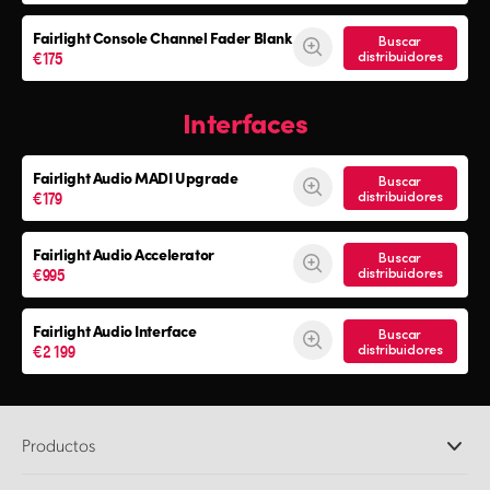
Fairlight Console
Channel Fader Blank
Buscar
€175
distribuidores
Interfaces
Fairlight Audio
MADI Upgrade
Buscar
€179
distribuidores
Fairlight Audio Accelerator
Buscar
€995
distribuidores
Fairlight Audio Interface
Buscar
€2 199
distribuidores
Productos
Cámaras profesionales