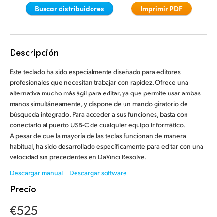
Buscar distribuidores
Imprimir PDF
Finland
Finland
Fusion
France
France
Fairlight
Germany
Germany
Descripción
Colaboración
Hong Kong SAR, China
Hong Kong SAR, China
Este teclado ha sido especialmente diseñado para editores
profesionales que necesitan trabajar con rapidez. Ofrece una
India
India
alternativa mucho más ágil para editar, ya que permite usar ambas
Teclado
manos simultáneamente, y dispone de un mando giratorio de
Italy
Italy
búsqueda integrado. Para acceder a sus funciones, basta con
Paneles
conectarlo al puerto USB-C de cualquier equipo informático.
Japan
Japan
A pesar de que la mayoría de las teclas funcionan de manera
habitual, ha sido desarrollado específicamente para editar con una
Consolas
Korea
Korea
velocidad sin precedentes en DaVinci Resolve.
Descargar manual
Descargar software
Studio
Mexico
Mexico
Precio
Malaysia
Malaysia
Medios
€525