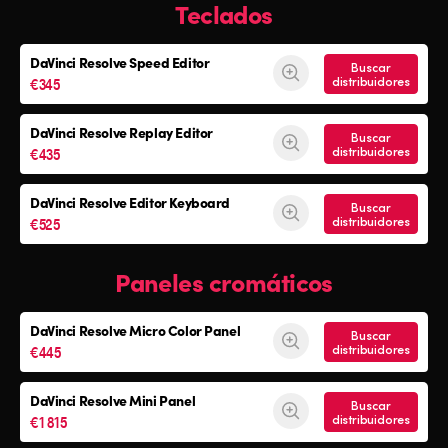
Teclados
DaVinci Resolve
Speed Editor
Buscar
€345
distribuidores
DaVinci Resolve
Replay Editor
Buscar
€435
distribuidores
DaVinci Resolve
Editor Keyboard
Buscar
€525
distribuidores
Paneles cromáticos
DaVinci Resolve
Micro Color Panel
Buscar
€445
distribuidores
DaVinci Resolve
Mini Panel
Buscar
€1 815
distribuidores