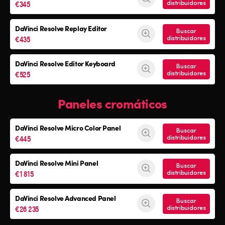
€345
distribuidores
DaVinci Resolve
Replay Editor
Buscar
€435
distribuidores
DaVinci Resolve
Editor Keyboard
Buscar
€525
distribuidores
Paneles cromáticos
DaVinci Resolve
Micro Color Panel
Buscar
€445
distribuidores
DaVinci Resolve
Mini Panel
Buscar
€1 815
distribuidores
DaVinci Resolve Advanced Panel
Buscar
€26 235
distribuidores