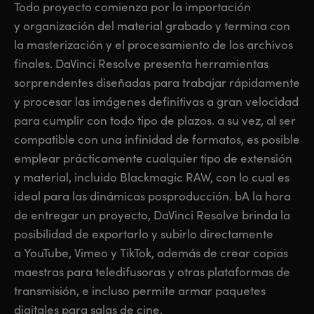
Todo proyecto comienza por la importación
Finland
Finland
y organización del material grabado y termina con
Fusion
la masterización y el procesamiento de los archivos
France
France
finales. DaVinci Resolve presenta herramientas
Fairlight
Germany
Germany
sorprendentes diseñadas para trabajar rápidamente
y procesar las imágenes definitivas a gran velocidad
Colaboración
Hong Kong SAR, China
Hong Kong SAR, China
para cumplir con todo tipo de plazos. a su vez, al ser
India
India
compatible con una infinidad de formatos, es posible
Teclado
emplear prácticamente cualquier tipo de extensión
Italy
Italy
y material, incluido Blackmagic RAW, con lo cual es
Paneles
Japan
Japan
ideal para las dinámicas posproducción.
bA la hora
de entregar un proyecto, DaVinci Resolve brinda la
Consolas
Korea
Korea
posibilidad
de exportarlo
y subirlo directamente
a YouTube, Vimeo y TikTok, además de crear copias
Studio
Mexico
Mexico
maestras para teledifusoras y otras plataformas de
Malaysia
Malaysia
transmisión, e incluso permite armar paquetes
Medios
digitales para salas de cine.