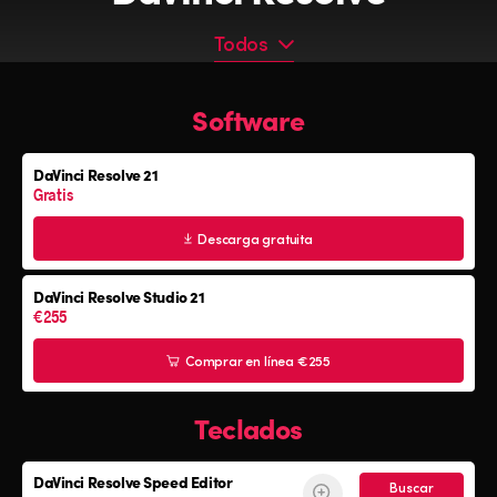
Todos
Todos
Software
Programa
Teclados
DaVinci Resolve 21
Paneles cromáticos
Gratis
Consolas de audio Fairlight
Descarga gratuita
DaVinci Resolve Studio 21
€255
Comprar en línea €255
Teclados
DaVinci Resolve
Speed Editor
Buscar