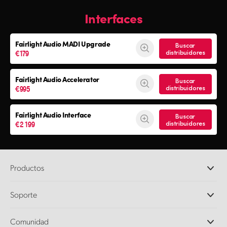
Interfaces
Fairlight Audio
MADI Upgrade
Buscar
€179
distribuidores
Fairlight Audio Accelerator
Buscar
€995
distribuidores
Fairlight Audio Interface
Buscar
€2 199
distribuidores
Productos
Cámaras profesionales
Soporte
DaVinci Resolve y Fusion
Mezcladores ATEM
Distribuidores
Comunidad
Ultimatte
Centro de soporte técnico