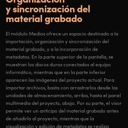
y sincronización del
UAE
UAE
material grabado
Ukraine
Ukraine
United Kingdom
United Kingdom
El módulo Medios ofrece un espacio destinado a la
importación, organización y sincronización del
United States
United States
material grabado, y a la incorporación de
metadatos.
En la parte
superior de la pantalla,
se
muestran
los discos duros conectados al equipo
informático, mientras que en la parte inferior
aparecen las imágenes del proyecto actual. Para
importar archivos, basta con arrastrarlos desde las
unidades de almacenamiento, arriba, hasta el panel
multimedia del proyecto, abajo.
Por su
parte, el visor
permite ver un anticipo del material grabado antes
de añadirlo al proyecto, mientras que la
visualización y edición de metadatos se realiza