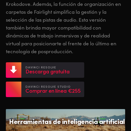
Netherlands
Netherlands
Krokodove. Además, la función de organización en
Capacitación
carpetas de Fairlight simplifica la gestión y la
New Zealand
New Zealand
selección de las pistas de audio. Esta versión
Especificaciones
Norway
Norway
también brinda mayor compatibilidad con
dinámicas de trabajo inmersivas y de realidad
Poland
Poland
virtual para posicionarte al frente de lo último en
Portugal
Portugal
tecnología de posproducción.
Singapore
Singapore
DAVINCI RESOLVE
Descarga gratuita
South Africa
South Africa
DAVINCI RESOLVE STUDIO
España
España
Comprar en línea €255
Sweden
Sweden
Chinese Taipei
Chinese Taipei
Herramientas de inteligencia artificial
Turkey
Turkey