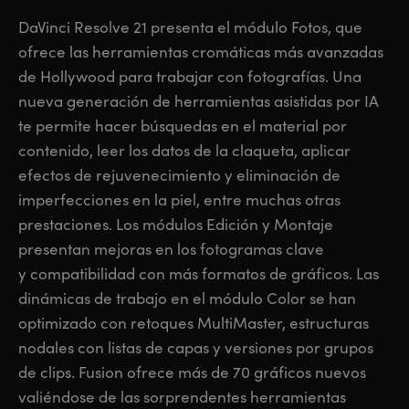
Finland
Finland
DaVinci Resolve 21 presenta el módulo Fotos, que
Fusion
ofrece las
herramientas cromáticas más avanzadas
France
France
de Hollywood
para trabajar con fotografías. Una
Fairlight
Germany
Germany
nueva generación de herramientas asistidas por IA
te permite hacer búsquedas en el material por
Colaboración
Hong Kong SAR, China
Hong Kong SAR, China
contenido, leer los datos de la claqueta, aplicar
efectos de rejuvenecimiento y eliminación de
India
India
Teclado
imperfecciones en la piel, entre muchas otras
Italy
Italy
prestaciones. Los módulos Edición y Montaje
Paneles
presentan mejoras en los fotogramas clave
Japan
Japan
y compatibilidad con más formatos de gráficos. Las
Consolas
Korea
Korea
dinámicas de trabajo en el módulo Color se han
optimizado con retoques MultiMaster, estructuras
Studio
Mexico
Mexico
nodales con listas de capas y versiones por grupos
de clips. Fusion ofrece más de 70 gráficos nuevos
Malaysia
Malaysia
Medios
valiéndose de las sorprendentes herramientas