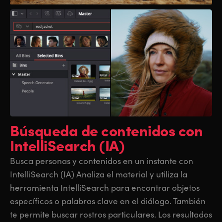
UAE
UAE
Ukraine
Ukraine
United Kingdom
United Kingdom
United States
United States
Búsqueda de contenidos
con
IntelliSearch (IA)
Busca personas y contenidos en un instante con
IntelliSearch (IA) Analiza el material y utiliza la
herramienta IntelliSearch para encontrar objetos
específicos o palabras clave en el diálogo. También
te permite buscar rostros particulares. Los resultados